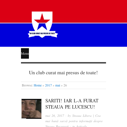
STEAUA
Menu
LIBERĂ
Un club curat mai presus de toate!
Browse:
Home
»
2017
»
mai
»
26
SARITI! IAR L-A FURAT
STEAUA PE LUCESCU!
mai 26, 2017
· by
Steaua Libera | Cea
mai bună sursă pentru informații despre
Steaua București
· in
Articole