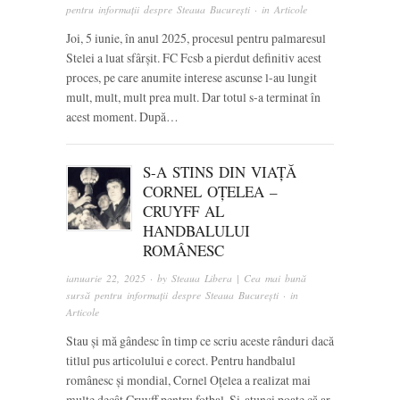
pentru informații despre Steaua București
· in
Articole
Joi, 5 iunie, în anul 2025, procesul pentru palmaresul
Stelei a luat sfârșit. FC Fcsb a pierdut definitiv acest
proces, pe care anumite interese ascunse l-au lungit
mult, mult, mult prea mult. Dar totul s-a terminat în
acest moment. După…
S-A STINS DIN VIAȚĂ
CORNEL OȚELEA –
CRUYFF AL
HANDBALULUI
ROMÂNESC
ianuarie 22, 2025
· by
Steaua Libera | Cea mai bună
sursă pentru informații despre Steaua București
· in
Articole
Stau și mă gândesc în timp ce scriu aceste rânduri dacă
titlul pus articolului e corect. Pentru handbalul
românesc și mondial, Cornel Oțelea a realizat mai
multe decât Cruyff pentru fotbal. Și-atunci poate că ar