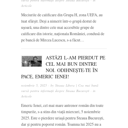
sursă pentru informații despre Steaua București
· in
Articole
Meciurile de calificare din Grupa H, zona UEFA, au
luat sfârșit. Deși a nimerit într-o grupă destul de
ușoară, una dintre cele mai accesibile grupe de
calificare din istorie, naționala României, condusă de
pe bancă de Mircea Lucescu, s-a făcut…
ASTĂZI L-AM PIERDUT PE
CEL MAI BUN DINTRE
NOI. ODIHNEȘTE-TE ÎN
PACE, EMERIC IENEI!
noiembrie 5, 2025
· by
Steaua Libera | Cea mai bună
sursă pentru informații despre Steaua București
· in
Articole
Emeric Ienei, cel mai mare antrenor român din toate
timpurile, s-a stins din viață miercuri, 5 noiembrie
2025. Este o pierdere uriașă pentru Steaua București,
dar și pentru poporul român. Toamna lui 2025 nu a