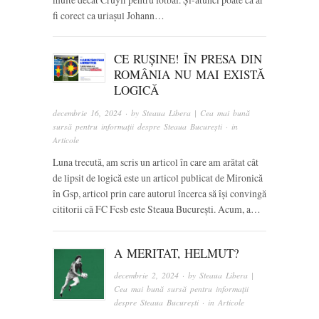
fi corect ca uriașul Johann…
CE RUȘINE! ÎN PRESA DIN
ROMÂNIA NU MAI EXISTĂ
LOGICĂ
decembrie 16, 2024
· by
Steaua Libera | Cea mai bună
sursă pentru informații despre Steaua București
· in
Articole
Luna trecută, am scris un articol în care am arătat cât
de lipsit de logică este un articol publicat de Mironică
în Gsp, articol prin care autorul încerca să își convingă
cititorii că FC Fcsb este Steaua București. Acum, a…
A MERITAT, HELMUT?
decembrie 2, 2024
· by
Steaua Libera |
Cea mai bună sursă pentru informații
despre Steaua București
· in
Articole