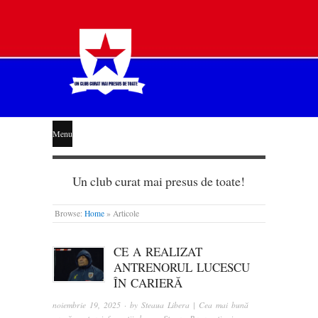
STEAUA
Menu
LIBERĂ
Un club curat mai presus de toate!
Browse:
Home
»
Articole
CE A REALIZAT
ANTRENORUL LUCESCU
ÎN CARIERĂ
noiembrie 19, 2025
· by
Steaua Libera | Cea mai bună