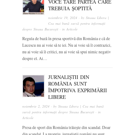
VOCE TARE PARTEA CARE
TREBUIA ȘOPTITĂ
noiembrie 19, 2024
· by
Steaua Libera |
Cea mai bună sursă pentru informații
despre Steaua București
· in
Articole
Regula de bază în presa sportivă din România e că de
Lucescu nu ai voie să te iei. Nu ai voie să îl contrazici,
nu ai voie să îl critici, nu ai voie să spui nimic negativ
despre el. Ai…
JURNALIȘTII DIN
ROMÂNIA SUNT
ÎMPOTRIVA EXPRIMĂRII
LIBERE
noiembrie 2, 2024
· by
Steaua Libera | Cea mai bună
sursă pentru informații despre Steaua București
· in
Articole
Presa de sport din România trăiește din scandal. Doar
din scandal. La propriu, jurnaliștii români nu sunt