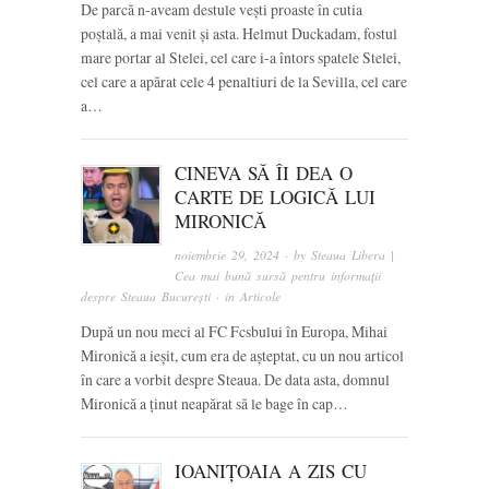
De parcă n-aveam destule vești proaste în cutia
poștală, a mai venit și asta. Helmut Duckadam, fostul
mare portar al Stelei, cel care i-a întors spatele Stelei,
cel care a apărat cele 4 penaltiuri de la Sevilla, cel care
a…
CINEVA SĂ ÎI DEA O
CARTE DE LOGICĂ LUI
MIRONICĂ
noiembrie 29, 2024
· by
Steaua Libera |
Cea mai bună sursă pentru informații
despre Steaua București
· in
Articole
După un nou meci al FC Fcsbului în Europa, Mihai
Mironică a ieșit, cum era de așteptat, cu un nou articol
în care a vorbit despre Steaua. De data asta, domnul
Mironică a ținut neapărat să le bage în cap…
IOANIȚOAIA A ZIS CU