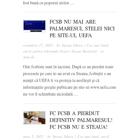
fost bună cu poporul stelist….
FCSB NU MAI ARE
PALMARESUL STELEI NICI
PE SITE-UL UEFA
octombrie 17, 2025
· by
Steaua Libera | Cea mai bună
sursă pentru informații despre Steaua București
· in
Articole
Oile fcsbiste sunt în lacrimi. După ce au pierdut toate
procesele pe care le-au avut cu Steaua, fcsbiștii s-au
mințit că UEFA îi va proteja la nesfârșit și că
informațiile greșite publicate pe site-ul www.uefa.com
nu vor fi schimbate niciodată….
FC FCSB A PIERDUT
DEFINITIV PALMARESUL!
FC FCSB NU E STEAUA!
iunie 5, 2025
· by
Steaua Libera | Cea mai bună sursă