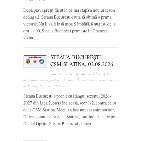
După pasul greșit făcut în prima etapă a noului sezon
de Liga 2, Steaua București caută să obțină o primă
victorie. Nu îi va fi însă ușor. Sâmbătă, 8 august, de la
ora 11:00, Steaua București primește în Ghencea
vizita…
STEAUA BUCUREȘTI –
CSM SLATINA, 02.08.2026
iulie 31, 2026
· by
Steaua Libera | Cea
mai bună sursă pentru informații despre Steaua București
·
in
Fotbal
,
Sezonul 2026-2027
Steaua București a pornit cu stângul sezonul 2026-
2027 din Liga 2, pierzând acasă, scor 1-2, contra celor
de la CSM Slatina. Meciul a fost unul al antrenorilor,
Dulcea, omul celor de la Slatina, umilindu-l tactic pe
Daniel Oprița. Steaua București: Iancu…