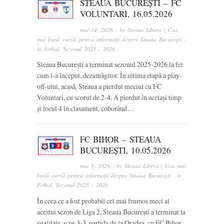
STEAUA BUCUREȘTI – FC
VOLUNTARI, 16.05.2026
mai 14, 2026
· by
Steaua Libera | Cea
mai bună sursă pentru informații despre Steaua București
·
in
Fotbal
,
Sezonul 2025 - 2026
Steaua București a terminat sezonul 2025-2026 la fel
cum l-a început, dezamăgitor. În ultima etapă a play-
off-ului, acasă, Steaua a pierdut meciul cu FC
Voluntari, cu scorul de 2-4. A pierdut în același timp
și locul 4 în clasament, coborând…
FC BIHOR – STEAUA
BUCUREȘTI, 10.05.2026
mai 8, 2026
· by
Steaua Libera | Cea mai
bună sursă pentru informații despre Steaua București
· in
Fotbal
,
Sezonul 2025 - 2026
În ceea ce a fost probabil cel mai frumos meci al
acestui sezon de Liga 2, Steaua București a terminat la
egalitate, scor 3-3, partida de la Oradea, cu FC Bihor.