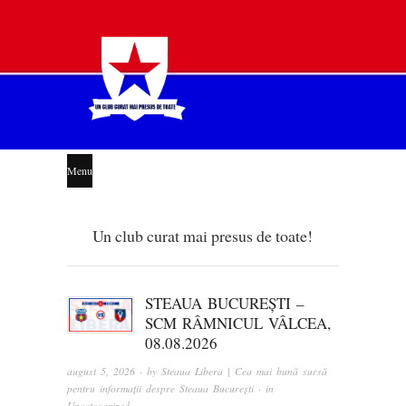
STEAUA
Menu
LIBERĂ
Un club curat mai presus de toate!
STEAUA BUCUREȘTI –
SCM RÂMNICUL VÂLCEA,
08.08.2026
august 5, 2026
· by
Steaua Libera | Cea mai bună sursă
pentru informații despre Steaua București
· in
Uncategorized