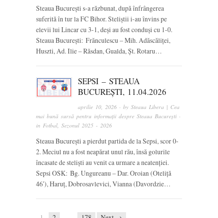
Steaua București s-a răzbunat, după înfrângerea
suferită în tur la FC Bihor. Steliștii i-au învins pe
elevii lui Lincar cu 3-1, deși au fost conduși cu 1-0.
Steaua București: Frănculescu – Mih. Adăscăliței,
Huszti, Ad. Ilie – Răsdan, Gualda, Șt. Rotaru…
SEPSI – STEAUA
BUCUREȘTI, 11.04.2026
aprilie 10, 2026
· by
Steaua Libera | Cea
mai bună sursă pentru informații despre Steaua București
·
in
Fotbal
,
Sezonul 2025 - 2026
Steaua București a pierdut partida de la Sepsi, scor 0-
2. Meciul nu a fost neapărat unul rău, însă golurile
încasate de steliști au venit ca urmare a neatenției.
Sepsi OSK: Bg. Ungureanu – Dar. Oroian (Oteliță
46′), Haruț, Dobrosavlevici, Vianna (Davordzie…
1
2
…
178
Next →