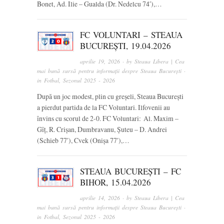
Bonet, Ad. Ilie – Gualda (Dr. Nedelcu 74′),…
FC VOLUNTARI – STEAUA
BUCUREȘTI, 19.04.2026
aprilie 19, 2026
· by
Steaua Libera | Cea
mai bună sursă pentru informații despre Steaua București
·
in
Fotbal
,
Sezonul 2025 - 2026
După un joc modest, plin cu greșeli, Steaua București
a pierdut partida de la FC Voluntari. Ilfovenii au
învins cu scorul de 2-0. FC Voluntari: Al. Maxim –
Gîț, R. Crișan, Dumbravanu, Șuteu – D. Andrei
(Schieb 77′), Cvek (Onișa 77′),…
STEAUA BUCUREȘTI – FC
BIHOR, 15.04.2026
aprilie 14, 2026
· by
Steaua Libera | Cea
mai bună sursă pentru informații despre Steaua București
·
in
Fotbal
,
Sezonul 2025 - 2026