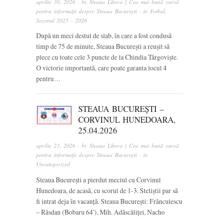
aprilie 30, 2026
· by
Steaua Libera | Cea mai bună sursă
pentru informații despre Steaua București
· in
Fotbal
,
Sezonul 2025 - 2026
După un meci destul de slab, în care a fost condusă
timp de 75 de minute, Steaua București a reușit să
plece cu toate cele 3 puncte de la Chindia Târgoviște.
O victorie importantă, care poate garanta locul 4
pentru…
STEAUA BUCUREȘTI –
CORVINUL HUNEDOARA,
25.04.2026
aprilie 23, 2026
· by
Steaua Libera | Cea mai bună sursă
pentru informații despre Steaua București
· in
Uncategorized
Steaua București a pierdut meciul cu Corvinul
Hunedoara, de acasă, cu scorul de 1-3. Steliștii par să
fi intrat deja în vacanță. Steaua București: Frănculescu
– Răsdan (Bobaru 64′), Mih. Adăscăliței, Nacho