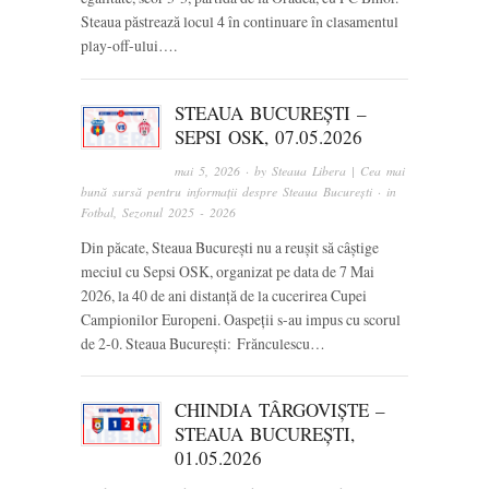
Steaua păstrează locul 4 în continuare în clasamentul
play-off-ului….
STEAUA BUCUREȘTI –
SEPSI OSK, 07.05.2026
mai 5, 2026
· by
Steaua Libera | Cea mai
bună sursă pentru informații despre Steaua București
· in
Fotbal
,
Sezonul 2025 - 2026
Din păcate, Steaua București nu a reușit să câștige
meciul cu Sepsi OSK, organizat pe data de 7 Mai
2026, la 40 de ani distanță de la cucerirea Cupei
Campionilor Europeni. Oaspeții s-au impus cu scorul
de 2-0. Steaua București: Frănculescu…
CHINDIA TÂRGOVIȘTE –
STEAUA BUCUREȘTI,
01.05.2026