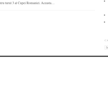
ntru turul 3 al Cupei Romaniei. Aceasta…
C
Ca