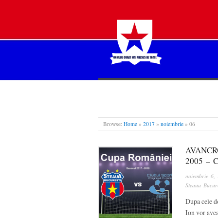
STEAUA LIBERĂ
Browse:
Home
»
2017
»
noiembrie
»
06
AVANCR
2005 – 
noiembrie 6,
Steaua Bucure
Dupa cele do
Ion vor avea