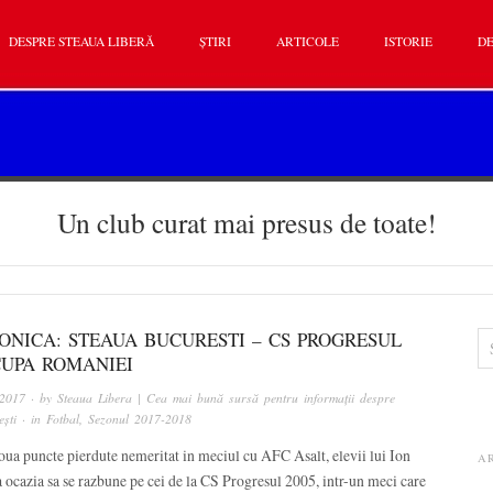
DESPRE STEAUA LIBERĂ
ȘTIRI
ARTICOLE
ISTORIE
DE
Un club curat mai presus de toate!
ONICA: STEAUA BUCURESTI – CS PROGRESUL
CUPA ROMANIEI
 2017
· by
Steaua Libera | Cea mai bună sursă pentru informații despre
ști
· in
Fotbal
,
Sezonul 2017-2018
ua puncte pierdute nemeritat in meciul cu AFC Asalt, elevii lui Ion
A
 ocazia sa se razbune pe cei de la CS Progresul 2005, intr-un meci care