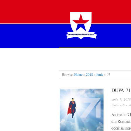
STEAUA LIBERĂ
Browse:
Home
»
2018
»
iunie
»
07
DUPA 7
iunie 7, 2018
București
· i
Au trecut 71
din Romania.
decis sa int