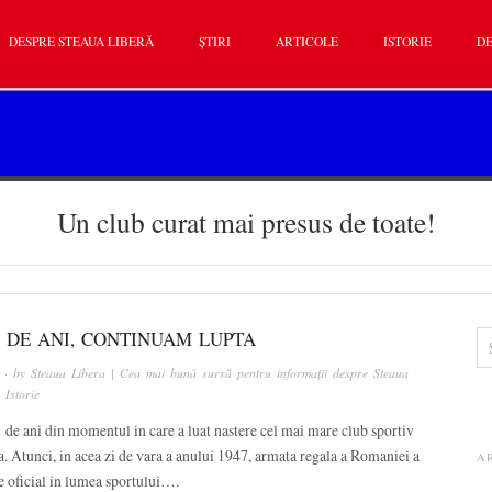
DESPRE STEAUA LIBERĂ
ȘTIRI
ARTICOLE
ISTORIE
DE
Un club curat mai presus de toate!
1 DE ANI, CONTINUAM LUPTA
· by
Steaua Libera | Cea mai bună sursă pentru informații despre Steaua
n
Istorie
 de ani din momentul in care a luat nastere cel mai mare club sportiv
 Atunci, in acea zi de vara a anului 1947, armata regala a Romaniei a
A
re oficial in lumea sportului….