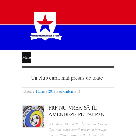
STEAUA
Menu
LIBERĂ
Un club curat mai presus de toate!
Browse:
Home
»
2018
»
octombrie
»
18
FRF NU VREA SĂ ÎL
AMENDEZE PE TALPAN
octombrie 18, 2018
· by
Steaua Libera |
Cea mai bună sursă pentru informații
despre Steaua București
· in
Articole