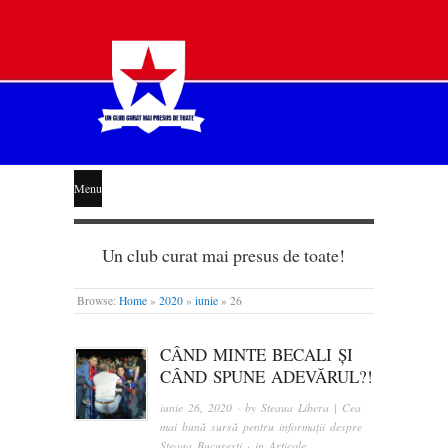
STEAUA
Menu
LIBERĂ
Un club curat mai presus de toate!
Browse:
Home
»
2020
»
iunie
»
26
CÂND MINTE BECALI ȘI
CÂND SPUNE ADEVĂRUL?!
iunie 26, 2020
· by
Steaua Libera | Cea
mai bună sursă pentru informații despre
Steaua București
· in
Articole