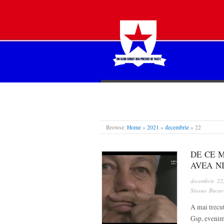
STEAUA LIBERĂ
Browse:
Home
»
2021
»
decembrie
»
22
DE CE M
AVEA N
decembrie 22
Steaua Bucure
A mai trecut
Gsp, evenime