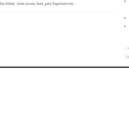
 din fotbal. Anul acesta, însă, gala Superlativele…
C
Ca