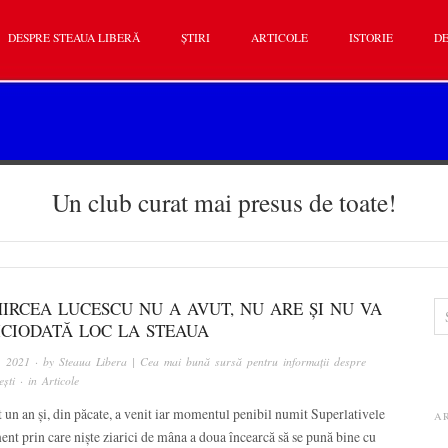
DESPRE STEAUA LIBERĂ
ȘTIRI
ARTICOLE
ISTORIE
DE
Un club curat mai presus de toate!
IRCEA LUCESCU NU A AVUT, NU ARE ȘI NU VA
ICIODATĂ LOC LA STEAUA
, 2021
· by
Steaua Libera | Cea mai bună sursă pentru informații despre
ști
· in
Articole
 un an și, din păcate, a venit iar momentul penibil numit Superlativele
A
nt prin care niște ziarici de mâna a doua încearcă să se pună bine cu