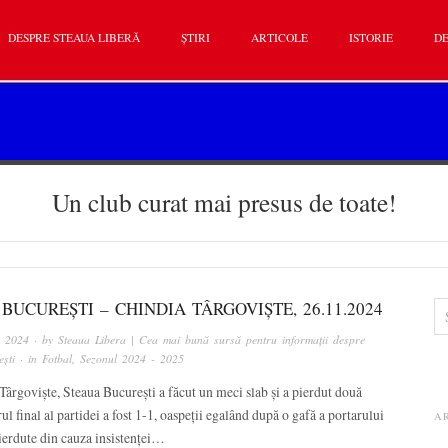
DESPRE STEAUA LIBERĂ
ȘTIRI
ARTICOLE
ISTORIE
DE
Un club curat mai presus de toate!
BUCUREȘTI – CHINDIA TÂRGOVIȘTE, 26.11.2024
, 2024
· by
Steaua Libera | Cea mai bună sursă pentru informații despre
ști
· in
Fotbal
,
Sezonul 2024 - 2025
ârgoviște, Steaua București a făcut un meci slab și a pierdut două
ul final al partidei a fost 1-1, oaspeții egalând după o gafă a portarului
A
ierdute din cauza insistenței…