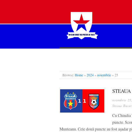
STEAUA LIBERĂ
Browse:
Home
»
2024
»
noiembrie
»
25
STEAUA 
noiembrie 25
Steaua Bucure
Cu Chindia T
puncte. Scor
Munteanu. Cele două puncte au fost așadar p