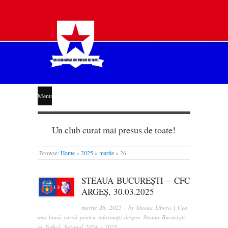
STEAUA
Menu
LIBERĂ
Un club curat mai presus de toate!
Browse:
Home
»
2025
»
martie
»
26
STEAUA BUCUREȘTI – CFC
ARGEȘ, 30.03.2025
martie 26, 2025
· by
Steaua Libera | Cea
mai bună sursă pentru informații despre Steaua București
·
in
Fotbal
,
Sezonul 2024 - 2025