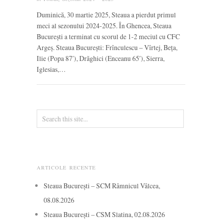
Duminică, 30 martie 2025, Steaua a pierdut primul
meci al sezonului 2024-2025. În Ghencea, Steaua
București a terminat cu scorul de 1-2 meciul cu CFC
Argeș. Steaua București: Frînculescu – Vîrtej, Beța,
Ilie (Popa 87′), Drăghici (Enceanu 65′), Sierra,
Iglesias,…
ARTICOLE RECENTE
Steaua București – SCM Râmnicul Vâlcea,
08.08.2026
Steaua București – CSM Slatina, 02.08.2026