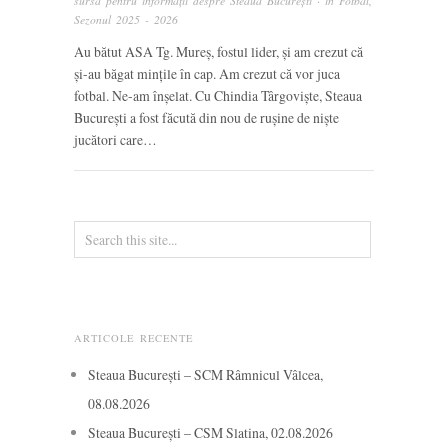
sursă pentru informații despre Steaua București
· in
Fotbal
,
Sezonul 2025 - 2026
Au bătut ASA Tg. Mureș, fostul lider, și am crezut că
și-au băgat mințile în cap. Am crezut că vor juca
fotbal. Ne-am înșelat. Cu Chindia Târgoviște, Steaua
București a fost făcută din nou de rușine de niște
jucători care…
ARTICOLE RECENTE
Steaua București – SCM Râmnicul Vâlcea,
08.08.2026
Steaua București – CSM Slatina, 02.08.2026