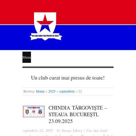
STEAUA
Menu
LIBERĂ
Un club curat mai presus de toate!
Browse:
Home
»
2025
»
septembrie
»
22
CHINDIA TÂRGOVIȘTE –
STEAUA BUCUREȘTI,
23.09.2025
septembrie 22, 2025
· by
Steaua Libera | Cea mai bună