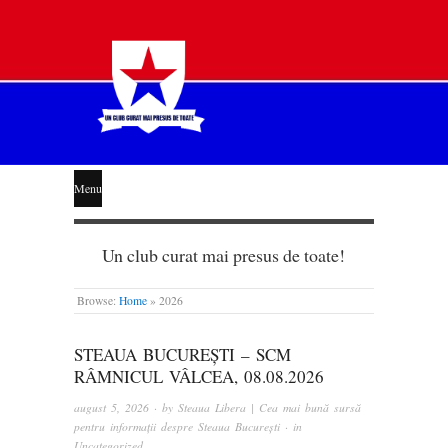
STEAUA
Menu
LIBERĂ
Un club curat mai presus de toate!
Browse:
Home
»
2026
STEAUA BUCUREȘTI – SCM
RÂMNICUL VÂLCEA, 08.08.2026
august 5, 2026
· by
Steaua Libera | Cea mai bună sursă
pentru informații despre Steaua București
· in
Uncategorized