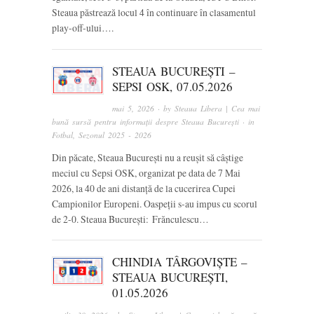
Steaua păstrează locul 4 în continuare în clasamentul
play-off-ului….
STEAUA BUCUREȘTI –
SEPSI OSK, 07.05.2026
mai 5, 2026
· by
Steaua Libera | Cea mai
bună sursă pentru informații despre Steaua București
· in
Fotbal
,
Sezonul 2025 - 2026
Din păcate, Steaua București nu a reușit să câștige
meciul cu Sepsi OSK, organizat pe data de 7 Mai
2026, la 40 de ani distanță de la cucerirea Cupei
Campionilor Europeni. Oaspeții s-au impus cu scorul
de 2-0. Steaua București: Frănculescu…
CHINDIA TÂRGOVIȘTE –
STEAUA BUCUREȘTI,
01.05.2026