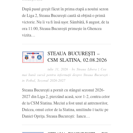
După pasul greșit făcut în prima etapă a noului sezon
de Liga 2, Steaua București caută să obțină o primă
victorie. Nu îi va fi însă ușor. Sâmbătă, 8 august, de la
ora 11:00, Steaua București primește în Ghencea
vizita…
STEAUA BUCUREȘTI –
CSM SLATINA, 02.08.2026
iulie 31, 2026
· by
Steaua Libera | Cea
mai bună sursă pentru informații despre Steaua București
·
in
Fotbal
,
Sezonul 2026-2027
Steaua București a pornit cu stângul sezonul 2026-
2027 din Liga 2, pierzând acasă, scor 1-2, contra celor
de la CSM Slatina. Meciul a fost unul al antrenorilor,
Dulcea, omul celor de la Slatina, umilindu-l tactic pe
Daniel Oprița. Steaua București: Iancu…