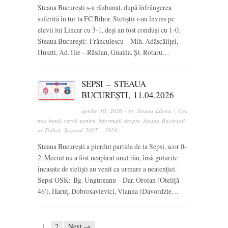
Steaua București s-a răzbunat, după înfrângerea
suferită în tur la FC Bihor. Steliștii i-au învins pe
elevii lui Lincar cu 3-1, deși au fost conduși cu 1-0.
Steaua București: Frănculescu – Mih. Adăscăliței,
Huszti, Ad. Ilie – Răsdan, Gualda, Șt. Rotaru…
SEPSI – STEAUA
BUCUREȘTI, 11.04.2026
aprilie 10, 2026
· by
Steaua Libera | Cea
mai bună sursă pentru informații despre Steaua București
·
in
Fotbal
,
Sezonul 2025 - 2026
Steaua București a pierdut partida de la Sepsi, scor 0-
2. Meciul nu a fost neapărat unul rău, însă golurile
încasate de steliști au venit ca urmare a neatenției.
Sepsi OSK: Bg. Ungureanu – Dar. Oroian (Oteliță
46′), Haruț, Dobrosavlevici, Vianna (Davordzie…
1
2
Next →