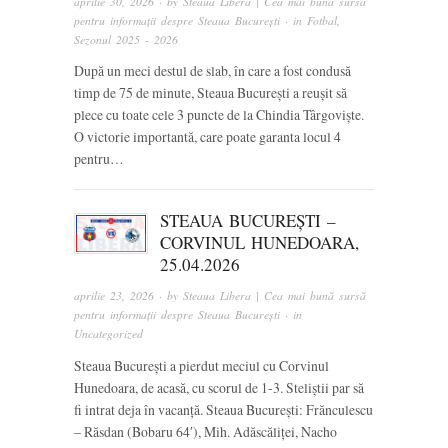
aprilie 30, 2026
· by
Steaua Libera | Cea mai bună sursă
pentru informații despre Steaua București
· in
Fotbal
,
Sezonul 2025 - 2026
După un meci destul de slab, în care a fost condusă
timp de 75 de minute, Steaua București a reușit să
plece cu toate cele 3 puncte de la Chindia Târgoviște.
O victorie importantă, care poate garanta locul 4
pentru…
STEAUA BUCUREȘTI –
CORVINUL HUNEDOARA,
25.04.2026
aprilie 23, 2026
· by
Steaua Libera | Cea mai bună sursă
pentru informații despre Steaua București
· in
Uncategorized
Steaua București a pierdut meciul cu Corvinul
Hunedoara, de acasă, cu scorul de 1-3. Steliștii par să
fi intrat deja în vacanță. Steaua București: Frănculescu
– Răsdan (Bobaru 64′), Mih. Adăscăliței, Nacho