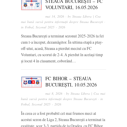
STEAUA BUCUREȘTI – FC
VOLUNTARI, 16.05.2026
mai 14, 2026
· by
Steaua Libera | Cea
mai bună sursă pentru informații despre Steaua București
·
in
Fotbal
,
Sezonul 2025 - 2026
Steaua București a terminat sezonul 2025-2026 la fel
cum l-a început, dezamăgitor. În ultima etapă a play-
off-ului, acasă, Steaua a pierdut meciul cu FC
Voluntari, cu scorul de 2-4. A pierdut în același timp
și locul 4 în clasament, coborând…
FC BIHOR – STEAUA
BUCUREȘTI, 10.05.2026
mai 8, 2026
· by
Steaua Libera | Cea mai
bună sursă pentru informații despre Steaua București
· in
Fotbal
,
Sezonul 2025 - 2026
În ceea ce a fost probabil cel mai frumos meci al
acestui sezon de Liga 2, Steaua București a terminat la
egalitate, scor 3-3, partida de la Oradea, cu FC Bihor.