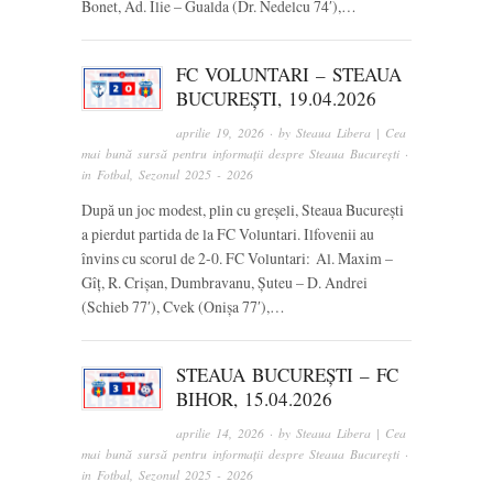
Bonet, Ad. Ilie – Gualda (Dr. Nedelcu 74′),…
FC VOLUNTARI – STEAUA
BUCUREȘTI, 19.04.2026
aprilie 19, 2026
· by
Steaua Libera | Cea
mai bună sursă pentru informații despre Steaua București
·
in
Fotbal
,
Sezonul 2025 - 2026
După un joc modest, plin cu greșeli, Steaua București
a pierdut partida de la FC Voluntari. Ilfovenii au
învins cu scorul de 2-0. FC Voluntari: Al. Maxim –
Gîț, R. Crișan, Dumbravanu, Șuteu – D. Andrei
(Schieb 77′), Cvek (Onișa 77′),…
STEAUA BUCUREȘTI – FC
BIHOR, 15.04.2026
aprilie 14, 2026
· by
Steaua Libera | Cea
mai bună sursă pentru informații despre Steaua București
·
in
Fotbal
,
Sezonul 2025 - 2026