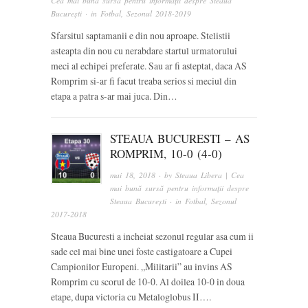
Cea mai bună sursă pentru informații despre Steaua
București
· in
Fotbal
,
Sezonul 2018-2019
Sfarsitul saptamanii e din nou aproape. Stelistii
asteapta din nou cu nerabdare startul urmatorului
meci al echipei preferate. Sau ar fi asteptat, daca AS
Romprim si-ar fi facut treaba serios si meciul din
etapa a patra s-ar mai juca. Din…
STEAUA BUCURESTI – AS
ROMPRIM, 10-0 (4-0)
mai 18, 2018
· by
Steaua Libera | Cea
mai bună sursă pentru informații despre
Steaua București
· in
Fotbal
,
Sezonul
2017-2018
Steaua Bucuresti a incheiat sezonul regular asa cum ii
sade cel mai bine unei foste castigatoare a Cupei
Campionilor Europeni. „Militarii” au invins AS
Romprim cu scorul de 10-0. Al doilea 10-0 in doua
etape, dupa victoria cu Metaloglobus II….