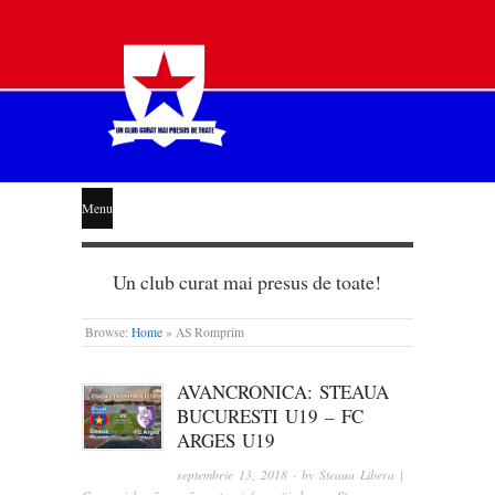
STEAUA
Menu
LIBERĂ
Un club curat mai presus de toate!
Browse:
Home
»
AS Romprim
AVANCRONICA: STEAUA
BUCURESTI U19 – FC
ARGES U19
septembrie 13, 2018
· by
Steaua Libera |