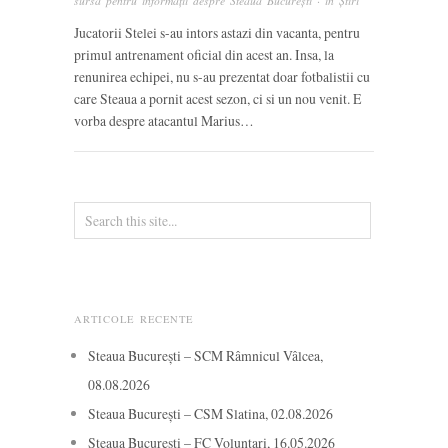
sursă pentru informații despre Steaua București
· in
Știri
Jucatorii Stelei s-au intors astazi din vacanta, pentru
primul antrenament oficial din acest an. Insa, la
renunirea echipei, nu s-au prezentat doar fotbalistii cu
care Steaua a pornit acest sezon, ci si un nou venit. E
vorba despre atacantul Marius…
ARTICOLE RECENTE
Steaua București – SCM Râmnicul Vâlcea,
08.08.2026
Steaua București – CSM Slatina, 02.08.2026
Steaua București – FC Voluntari, 16.05.2026