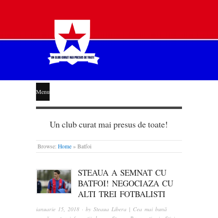
STEAUA
Menu
LIBERĂ
Un club curat mai presus de toate!
Browse:
Home
»
Batfoi
STEAUA A SEMNAT CU
BATFOI! NEGOCIAZA CU
ALTI TREI FOTBALISTI
ianuarie 15, 2018
· by
Steaua Libera | Cea mai bună