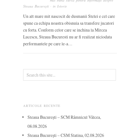
mai bună sursă pentru informații despre
Steaua București
· in
Istorie
Un alt mare mit nascocit de dusmanii Stelei e cel care
spune ca echipa noastra obisnuia sa transfere jucatori
cu forta. Conform celor care se inchina la Mircea
Lucescu, Steaua Bucuresti nu ar fi realizat niciodata
performantele pe care le-a…
ARTICOLE RECENTE
Steaua București – SCM Râmnicul Vâlcea,
08.08.2026
Steaua București – CSM Slatina, 02.08.2026