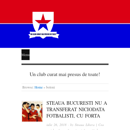
STEAUA
Menu
LIBERĂ
Un club curat mai presus de toate!
Browse:
Home
»
boloni
STEAUA BUCURESTI NU A
TRANSFERAT NICIODATA
FOTBALISTI, CU FORTA
iulie 26, 2018
· by
Steaua Libera | Cea