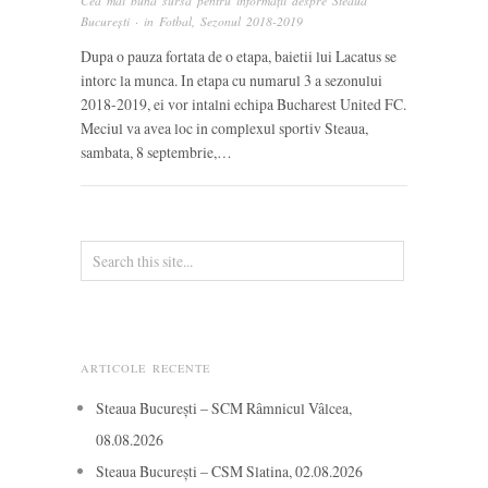
Cea mai bună sursă pentru informații despre Steaua
București
· in
Fotbal
,
Sezonul 2018-2019
Dupa o pauza fortata de o etapa, baietii lui Lacatus se
intorc la munca. In etapa cu numarul 3 a sezonului
2018-2019, ei vor intalni echipa Bucharest United FC.
Meciul va avea loc in complexul sportiv Steaua,
sambata, 8 septembrie,…
ARTICOLE RECENTE
Steaua București – SCM Râmnicul Vâlcea,
08.08.2026
Steaua București – CSM Slatina, 02.08.2026