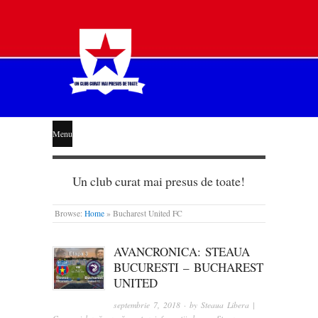
STEAUA
Menu
LIBERĂ
Un club curat mai presus de toate!
Browse:
Home
»
Bucharest United FC
AVANCRONICA: STEAUA
BUCURESTI – BUCHAREST
UNITED
septembrie 7, 2018
· by
Steaua Libera |