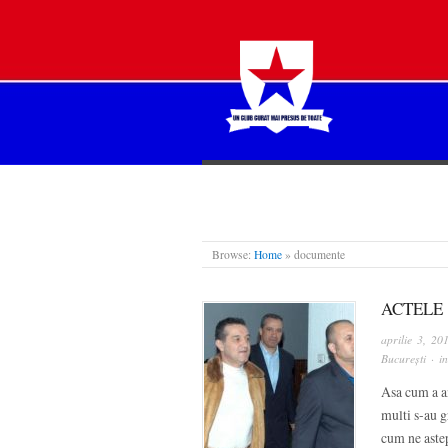
STEAUA LIBERĂ
Browse:
Home
»
documente
ACTELE
aprilie 3, 20
București
· i
Asa cum a an
multi s-au g
cum ne aste