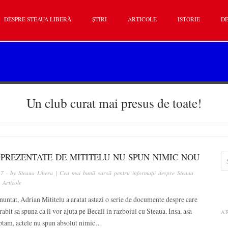
DESPRE STEAUA LIBERĂ
ȘTIRI
ARTICOLE
ISTORIE
DE
Un club curat mai presus de toate!
 PREZENTATE DE MITITELU NU SPUN NIMIC NOU
17
· by
Steaua Libera | Cea mai bună sursă pentru informații despre Steaua
n
Articole
untat, Adrian Mititelu a aratat astazi o serie de documente despre care
rabit sa spuna ca il vor ajuta pe Becali in razboiul cu Steaua. Insa, asa
A
ptam, actele nu spun absolut nimic…