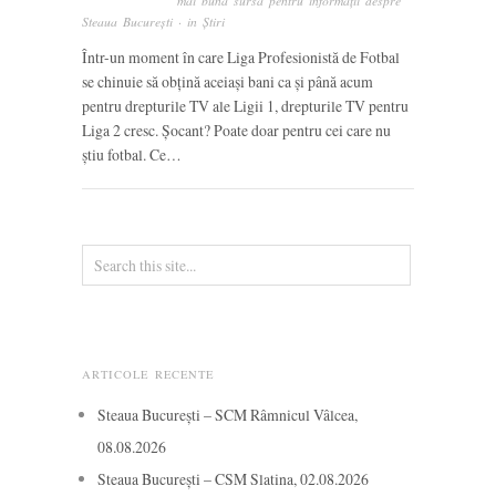
mai bună sursă pentru informații despre
Steaua București
· in
Știri
Într-un moment în care Liga Profesionistă de Fotbal
se chinuie să obțină aceiași bani ca și până acum
pentru drepturile TV ale Ligii 1, drepturile TV pentru
Liga 2 cresc. Șocant? Poate doar pentru cei care nu
știu fotbal. Ce…
ARTICOLE RECENTE
Steaua București – SCM Râmnicul Vâlcea,
08.08.2026
Steaua București – CSM Slatina, 02.08.2026