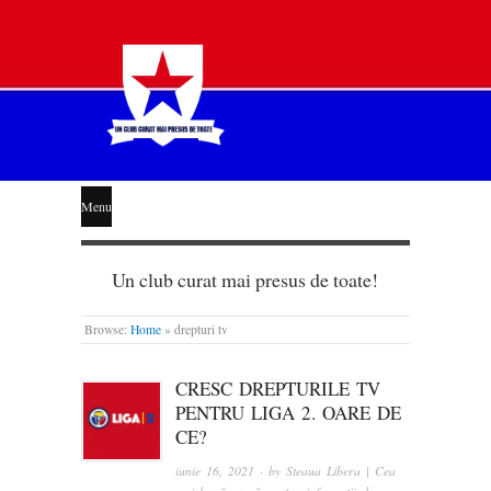
STEAUA
Menu
LIBERĂ
Un club curat mai presus de toate!
Browse:
Home
»
drepturi tv
CRESC DREPTURILE TV
PENTRU LIGA 2. OARE DE
CE?
iunie 16, 2021
· by
Steaua Libera | Cea