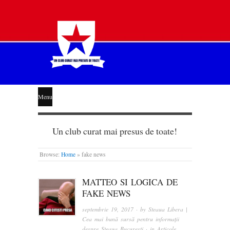
STEAUA
Menu
LIBERĂ
Un club curat mai presus de toate!
Browse:
Home
»
fake news
MATTEO SI LOGICA DE
FAKE NEWS
septembrie 19, 2017
· by
Steaua Libera |
Cea mai bună sursă pentru informații
despre Steaua București
· in
Articole