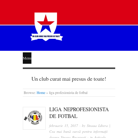
STEAUA
Menu
LIBERĂ
Un club curat mai presus de toate!
Browse:
Home
»
liga profesionista de fotbal
LIGA NEPROFESIONISTA
DE FOTBAL
februarie 15, 2017
· by
Steaua Libera |
Cea mai bună sursă pentru informații
despre Steaua București
· in
Articole