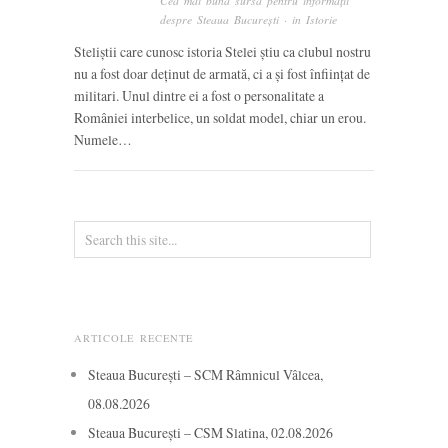
Cea mai bună sursă pentru informații
despre Steaua București
· in
Istorie
Steliștii care cunosc istoria Stelei știu ca clubul nostru
nu a fost doar deținut de armată, ci a și fost înființat de
militari. Unul dintre ei a fost o personalitate a
României interbelice, un soldat model, chiar un erou.
Numele…
ARTICOLE RECENTE
Steaua București – SCM Râmnicul Vâlcea,
08.08.2026
Steaua București – CSM Slatina, 02.08.2026