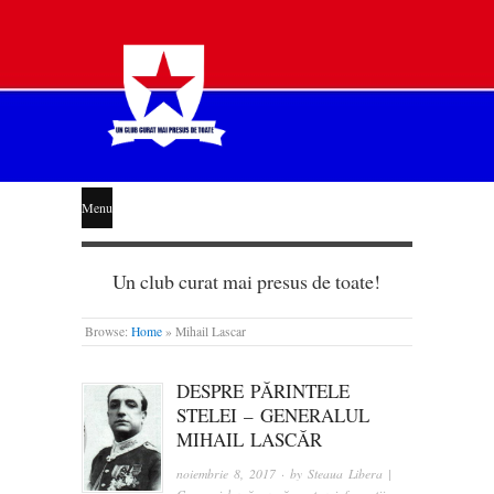
STEAUA
Menu
LIBERĂ
Un club curat mai presus de toate!
Browse:
Home
»
Mihail Lascar
DESPRE PĂRINTELE
STELEI – GENERALUL
MIHAIL LASCĂR
noiembrie 8, 2017
· by
Steaua Libera |