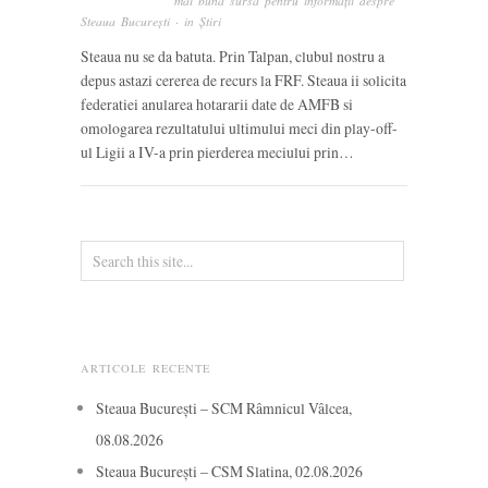
mai bună sursă pentru informații despre
Steaua București
· in
Știri
Steaua nu se da batuta. Prin Talpan, clubul nostru a
depus astazi cererea de recurs la FRF. Steaua ii solicita
federatiei anularea hotararii date de AMFB si
omologarea rezultatului ultimului meci din play-off-
ul Ligii a IV-a prin pierderea meciului prin…
ARTICOLE RECENTE
Steaua București – SCM Râmnicul Vâlcea,
08.08.2026
Steaua București – CSM Slatina, 02.08.2026