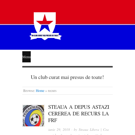
STEAUA
Menu
LIBERĂ
Un club curat mai presus de toate!
Browse:
Home
»
recurs
STEAUA A DEPUS ASTAZI
CEREREA DE RECURS LA
FRF
iunie 29, 2018
· by
Steaua Libera | Cea