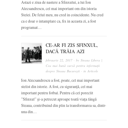
Astazi e ziua de nastere a Sfinxului, a lui Ion
Alecsandrescu, cel mai important om din istoria
Stelei. De felul meu, nu cred in coincidente. Nu cred
ca e doar o intamplare ca, fix in aceasta zi, a fost
programat…
CE-AR FI ZIS SFINXUL,
DACĂ TRĂIA AZI
februarie 22, 2017
· by
Steaua Libera |
Cea mai bună sursă pentru informații
despre Steaua București
· in
Articole
Ion Alecsandrescu a fost, poate, cel mai important
stelist din istorie. A fost, cu siguranță, cel mai
important pentru fotbal. Pentru că cel poreclit
”Sfinxul” și-a petrecut aproape toată viața lângă
Steaua, contribuind din plin la transformarea sa, dintr-
una din…