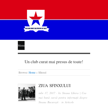
STEAUA
Menu
LIBERĂ
Un club curat mai presus de toate!
Browse:
Home
»
Sfinxul
ZIUA SFINXULUI
iulie 17, 2017
· by
Steaua Libera | Cea
mai bună sursă pentru informații despre
Steaua București
· in
Articole