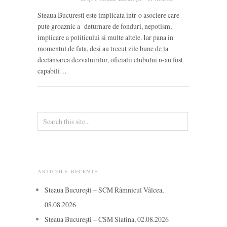
Steaua Bucuresti este implicata intr-o asociere care
pute groaznic a deturnare de fonduri, nepotism,
implicare a politicului si multe altele. Iar pana in
momentul de fata, desi au trecut zile bune de la
declansarea dezvaluirilor, oficialii clubului n-au fost
capabili…
ARTICOLE RECENTE
Steaua București – SCM Râmnicul Vâlcea,
08.08.2026
Steaua București – CSM Slatina, 02.08.2026