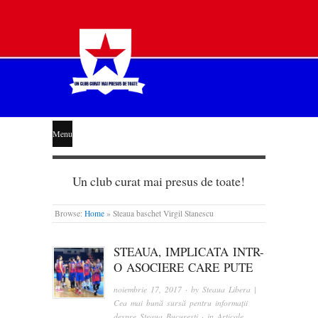
STEAUA
Menu
LIBERĂ
Un club curat mai presus de toate!
Browse:
Home
»
Steaua baschet Virgil Stanescu
STEAUA, IMPLICATA INTR-
O ASOCIERE CARE PUTE
noiembrie 17, 2017
· by
Steaua Libera |
Cea mai bună sursă pentru informații
despre Steaua București
· in
Articole