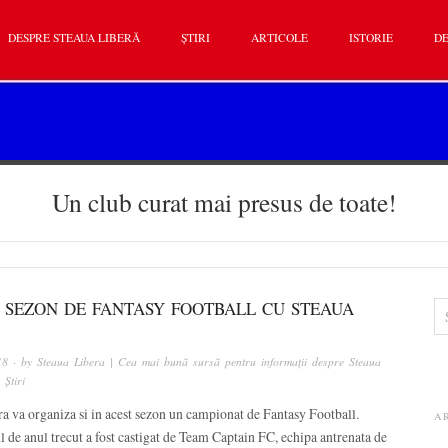
DESPRE STEAUA LIBERĂ
ȘTIRI
ARTICOLE
ISTORIE
DE
Un club curat mai presus de toate!
 SEZON DE FANTASY FOOTBALL CU STEAUA
18
· by
Steaua Libera | Cea mai bună sursă pentru informații despre Steaua
n
Știri
a va organiza si in acest sezon un campionat de Fantasy Football.
A
de anul trecut a fost castigat de Team Captain FC, echipa antrenata de