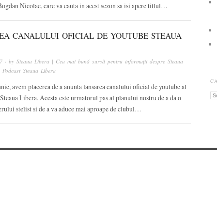
gdan Nicolae, care va cauta in acest sezon sa isi apere titlul…
EA CANALULUI OFICIAL DE YOUTUBE STEAUA
7
· by
Steaua Libera | Cea mai bună sursă pentru informații despre Steaua
n
Podcast Steaua Libera
C
unie, avem placerea de a anunta lansarea canalului oficial de youtube al
Ca
Steaua Libera. Acesta este urmatorul pas al planului nostru de a da o
rului stelist si de a va aduce mai aproape de clubul…