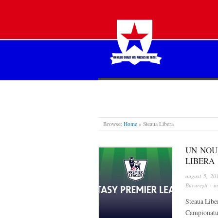
STEAUA LIBERĂ
Browse:
Home
»
Steaua Libera
UN NOU
LIBERA
august 5, 20
București
· i
Steaua Liber
Campionatul 