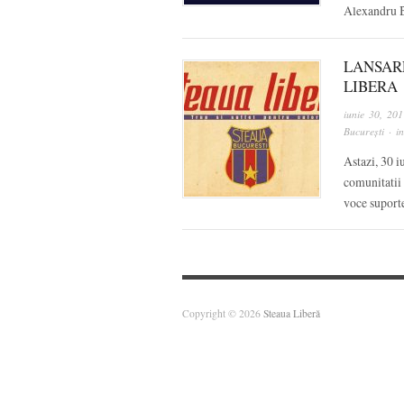
Alexandru Bo
LANSAR
LIBERA
iunie 30, 201
București
· i
Astazi, 30 i
comunitatii 
voce suporte
Copyright © 2026
Steaua Liberă