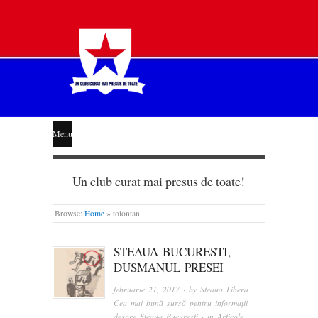
STEAUA
Menu
LIBERĂ
Un club curat mai presus de toate!
Browse:
Home
»
tolontan
STEAUA BUCURESTI,
DUSMANUL PRESEI
februarie 21, 2017
· by
Steaua Libera |
Cea mai bună sursă pentru informații
despre Steaua București
· in
Articole