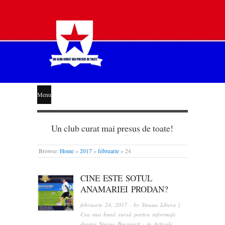
STEAUA
Menu
LIBERĂ
Un club curat mai presus de toate!
Browse:
Home
»
2017
»
februarie
»
24
CINE ESTE SOTUL
ANAMARIEI PRODAN?
februarie 24, 2017
· by
Steaua Libera |
Cea mai bună sursă pentru informații
despre Steaua București
· in
Articole