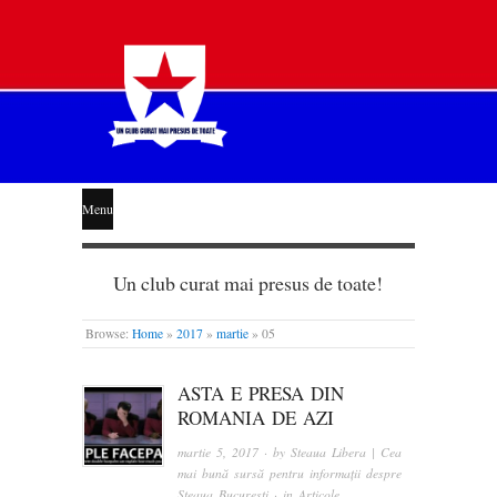
STEAUA
Menu
LIBERĂ
Un club curat mai presus de toate!
Browse:
Home
»
2017
»
martie
»
05
ASTA E PRESA DIN
ROMANIA DE AZI
martie 5, 2017
· by
Steaua Libera | Cea
mai bună sursă pentru informații despre
Steaua București
· in
Articole