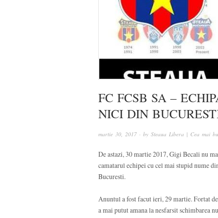
FC FCSB SA – ECHIP
NICI DIN BUCUREST
martie 30, 2017
· by
Steaua Libera | Cea mai bu
De astazi, 30 martie 2017, Gigi Becali nu mai 
camatarul echipei cu cel mai stupid nume din
Bucuresti.
Anuntul a fost facut ieri, 29 martie. Fortat 
a mai putut amana la nesfarsit schimbarea num