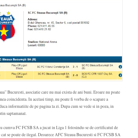
ua” Bucuresti, asociatie care nu mai exista de ani buni. Eroare nu poate
enea coincidenta. In acelasi timp, nu poate fi vorba de o scapare a
 aduca informatiile de pe pagina la zi. Dupa cum se vede si in poza, in
utin saptamanal.
nu cumva FC FCSB SA a jucat in Liga 1 folosindu-se de certificatul de
te cat se poate de ilegal. Deoarece AFC Steaua Bucuresti si FC FCSB SA