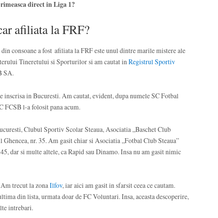
 primeasca direct in Liga 1?
r afiliata la FRF?
in consoane a fost afiliata la FRF este unul dintre marile mistere ale
terului Tineretului si Sporturilor si am cautat in
Registrul Sportiv
B SA.
e inscrisa in Bucuresti. Am cautat, evident, dupa numele SC Fotbal
C FCSB l-a folosit pana acum.
curesti, Clubul Sportiv Scolar Steaua, Asociatia „Baschet Club
l Ghencea, nr. 35. Am gasit chiar si Asociatia „Fotbal Club Steaua”
 45, dar si multe altele, ca Rapid sau Dinamo. Insa nu am gasit nimic
. Am trecut la zona
Ilfov
, iar aici am gasit in sfarsit ceea ce cautam.
tima din lista, urmata doar de FC Voluntari. Insa, aceasta descoperire,
te intrebari.