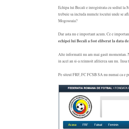
Echipa lui Becali e inregistrata cu sediul 
trebuie sa includa numele locului unde se af
Mogosoaia?
Dar asta nu e important acum. Ce e important
echipei lui Becali a fost eliberat la data d
Alte informatii nu am mai gasit momentan. Nu
in acel an si-a reinnoit afilierea sau nu. Insa 
Pe siteul FRF, FC FCSB SA nu numai ca e preze