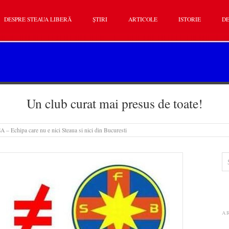
DESPRE STEAUA LIBERĂ
ȘTIRI
ARTICOLE
ISTORIE
DE
Un club curat mai presus de toate!
– Echipa care nu e nici Steaua si nici din Bucuresti
A