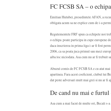
FC FCSB SA – o echipa 
Emilian Hulubei, presedintele AFAN, a recuno
obligata acum sa ne explice cum de i-a permis
Regulementele FRF spun ca echipele noi tre
o echipa poate participa in cupe europene doar
daca inscrierea in prima liga i-ar fi fost per
2006, ca sa poata juca primul sau meci europ
aiba loc niciodata. Asa cum nu ar fi trebuit sa
Abuzul comis de FC FCSB SA e cu atat mai gra
apartinea. Fara acest coeficient, clubul lui Bec
dat peste adversari mult mai grei si nu ar fi a
De cand nu mai e furtul 
Asa cum a mai facut de multe ori, Becali s-a 