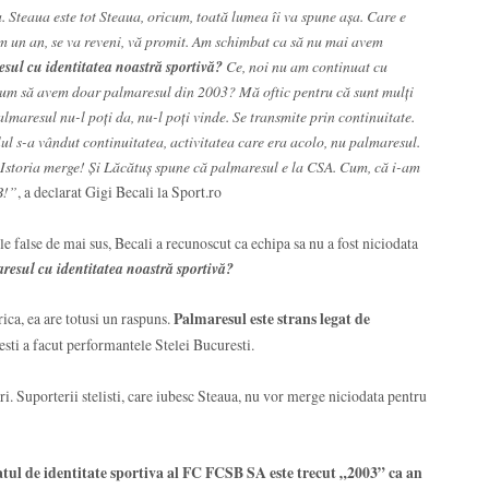
 Steaua este tot Steaua, oricum, toată lumea îi va spune aşa. Care e
 un an, se va reveni, vă promit. Am schimbat ca să nu mai avem
sul cu identitatea noastră sportivă?
Ce, noi nu am continuat cu
, cum să avem doar palmaresul din 2003? Mă oftic pentru că sunt mulţi
almaresul nu-l poţi da, nu-l poţi vinde. Se transmite prin continuitate.
ul s-a vândut continuitatea, activitatea care era acolo, nu palmaresul.
 Istoria merge! Şi Lăcătuş spune că palmaresul e la CSA. Cum, că i-am
B!”
, a declarat Gigi Becali la Sport.ro
e false de mai sus, Becali a recunoscut ca echipa sa nu a fost niciodata
resul cu identitatea noastră sportivă?
orica, ea are totusi un raspuns.
Palmaresul este strans legat de
sti a facut performantele Stelei Bucuresti.
eri. Suporterii stelisti, care iubesc Steaua, nu vor merge niciodata pentru
atul de identitate sportiva al FC FCSB SA este trecut „2003” ca an