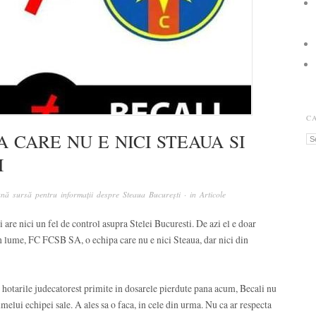
C
A CARE NU E NICI STEAUA SI
Ca
I
nă sursă pentru informații despre Steaua București
· in
Articole
are nici un fel de control asupra Stelei Bucuresti. De azi el e doar
 lume, FC FCSB SA, o echipa care nu e nici Steaua, dar nici din
de hotarile judecatorest primite in dosarele pierdute pana acum, Becali nu
elui echipei sale. A ales sa o faca, in cele din urma. Nu ca ar respecta