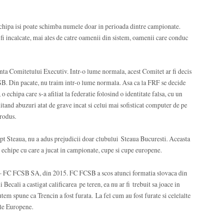
chipa isi poate schimba numele doar in perioada dintre campionate.
fi incalcate, mai ales de catre oamenii din sistem, oamenii care conduc
nta Comitetului Executiv. Intr-o lume normala, acest Comitet ar fi decis
B. Din pacate, nu traim intr-o lume normala. Asa ca la FRF se decide
echipa care s-a afiliat la federatie folosind o identitate falsa, cu un
itand abuzuri atat de grave incat si celui mai sofisticat computer de pe
produs.
pt Steaua, nu a adus prejudicii doar clubului Steaua Bucuresti. Aceasta
e echipe cu care a jucat in campionate, cupe si cupe europene.
– FC FCSB SA, din 2015. FC FCSB a scos atunci formatia slovaca din
ecali a castigat calificarea pe teren, ea nu ar fi trebuit sa joace in
m spune ca Trencin a fost furata. La fel cum au fost furate si celelalte
ele Europene.