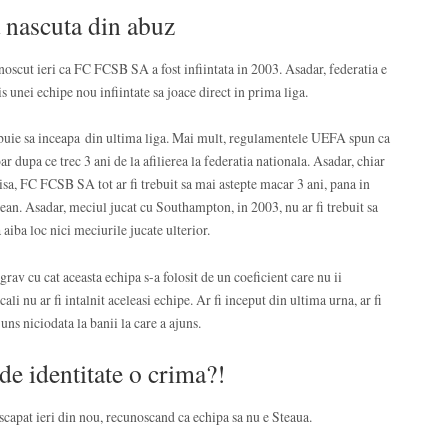
nascuta din abuz
scut ieri ca FC FCSB SA a fost infiintata in 2003. Asadar, federatia e
 unei echipe nou infiintate sa joace direct in prima liga.
buie sa inceapa din ultima liga. Mai mult, regulamentele UEFA spun ca
 dupa ce trec 3 ani de la afilierea la federatia nationala. Asadar, chiar
misa, FC FCSB SA tot ar fi trebuit sa mai astepte macar 3 ani, pana in
ean. Asadar, meciul jucat cu Southampton, in 2003, nu ar fi trebuit sa
 aiba loc nici meciurile jucate ulterior.
v cu cat aceasta echipa s-a folosit de un coeficient care nu ii
ali nu ar fi intalnit aceleasi echipe. Ar fi inceput din ultima urna, ar fi
juns niciodata la banii la care a ajuns.
de identitate o crima?!
scapat ieri din nou, recunoscand ca echipa sa nu e Steaua.