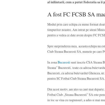
al infiintarii, cum a putut Federatia sa ii
A fost FC FCSB SA maca
Modul prin care echipa cu nume format doar d
timpurilor noastre. Am intrat pe siteul Minis
pentru a vedea ce date avem despre FC FCS
Spre surprinderea mea, aceasta echipa nu est
Club Steaua Bucuresti SA, numele pe care F
In zona
Bucuresti
sunt inscrie CSA Steaua Bu
Steaua” Bucuresti, toate cu adresa bulevardu
Bucuresti, cu adresa bulevardul Ghencea, nr.
pentru SC Fotbal Club Steaua Bucuresti SA.
Din acest motiv, am ales sa caut mai departe
Fotbal Club „Steaua Bucuresti” SA este penul
in loc sa vina cu raspunsuri, a adus si mai mul