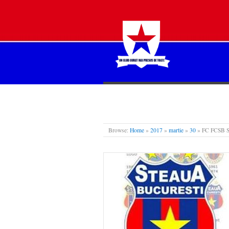
STEAUA LIBERĂ
Browse:
Home
»
2017
»
martie
»
30
»
FC FCSB SA 