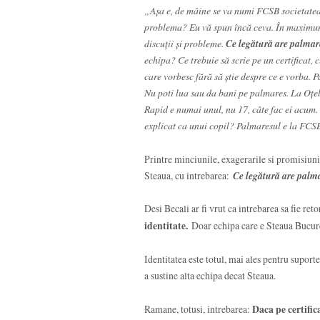
„Aşa e, de mâine se va numi FCSB societatea.
problema? Eu vă spun încă ceva. În maximum
discuţii şi probleme.
Ce legătură are palmare
echipa? Ce trebuie să scrie pe un certificat
care vorbesc fără să ştie despre ce e vorba. P
Nu poti lua sau da bani pe palmares. La Oţel
Rapid e numai unul, nu 17, câte fac ei acum.
explicat ca unui copil? Palmaresul e la FCS
Printre minciunile, exagerarile si promisiunil
Steaua, cu intrebarea:
Ce legătură are palma
Desi Becali ar fi vrut ca intrebarea sa fie ret
identitate.
Doar echipa care e Steaua Bucure
Identitatea este totul, mai ales pentru suport
a sustine alta echipa decat Steaua.
Ramane, totusi, intrebarea:
Daca pe certific