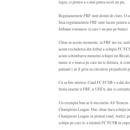
legea, ci pentru a o mai putea ocoli un pic.
Regulamentele FRF sunt destul de clare. O e
Insa regulamentele FRF sunt facute pentru a 
fotbalul romanesc si care l-au pus pe butuci.
Chiar in aceste momente, la FRF are loc sedi
acum excluderea din fotbal a echipei FC FCS
acum schimbarea numelui echipei lui Becali, o 
nume si o marca pe care nu le detinea, si com
pamant i-ar fi greu sa calculeze prejudiciul 
Ca sa fim intelesi. Cand FC FCSB s-a dat dre
firma inselat si FRF, si UEFA, dar si celelalt
Un exemplu bun ar fi meciurile AS Trencin 
Champions League. Dar, chiar daca echipa lui B
Champions League in primul rand. Astfel, pute
echipe pe care le-a intalnit FC FCSB in cup