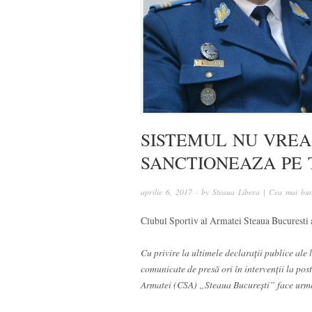
SISTEMUL NU VREA
SANCTIONEAZA PE 
aprilie 6, 2017
· by
Steaua Libera | Cea mai bun
Clubul Sportiv al Armatei Steaua Bucuresti 
Cu privire la ultimele declarații publice ale
comunicate de presă ori în intervenții la post
Armatei (CSA) „Steaua Bucureşti” face urmă