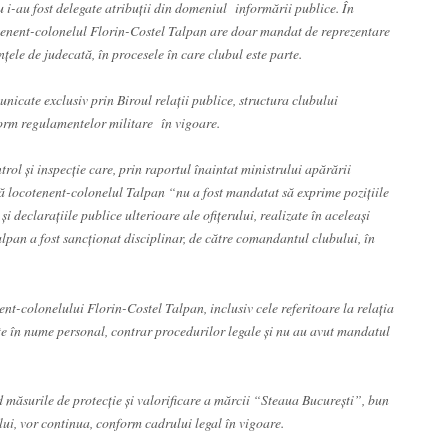
nu i-au fost delegate atribuții din domeniul informării publice. În
cotenent-colonelul Florin-Costel Talpan are doar mandat de reprezentare
nţele de judecată, în procesele în care clubul este parte.
nicate exclusiv prin Biroul relaţii publice, structura clubului
form regulamentelor militare în vigoare.
rol și inspecție care, prin raportul înaintat ministrului apărării
 că locotenent-colonelul Talpan “nu a fost mandatat să exprime pozițiile
declarațiile publice ulterioare ale ofițerului, realizate în aceleași
lpan a fost sancţionat disciplinar, de către comandantul clubului, în
ent-colonelului Florin-Costel Talpan, inclusiv cele referitoare la relația
e în nume personal, contrar procedurilor legale și nu au avut mandatul
d măsurile de protecție și valorificare a mărcii “Steaua Bucureşti”, bun
lui, vor continua, conform cadrului legal în vigoare.