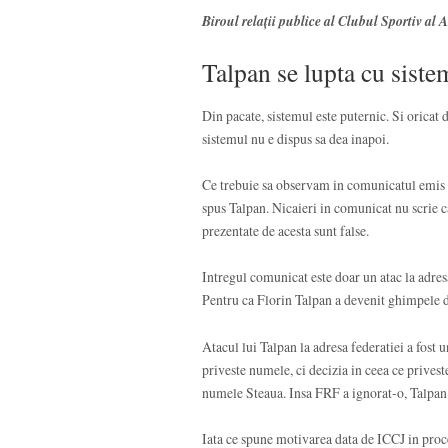
Biroul relații publice al Clubul Sportiv a
Talpan se lupta cu siste
Din pacate, sistemul este puternic. Si oricat
sistemul nu e dispus sa dea inapoi.
Ce trebuie sa observam in comunicatul emis d
spus Talpan. Nicaieri in comunicat nu scrie 
prezentate de acesta sunt false.
Intregul comunicat este doar un atac la adresa
Pentru ca Florin Talpan a devenit ghimpele d
Atacul lui Talpan la adresa federatiei a fost 
priveste numele, ci decizia in ceea ce prive
numele Steaua. Insa FRF a ignorat-o, Talpan 
Iata ce spune motivarea data de ICCJ in proc