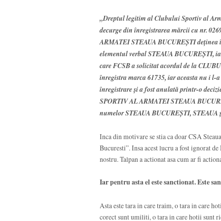
„Dreptul legitim al Clubului Sportiv al Ar
decurge din înregistrarea mărcii cu nr. 0
ARMATEI STEAUA BUCUREŞTI deţinea încă 
elementul verbal STEAUA BUCUREŞTI, iar în 
care FCSB a solicitat acordul de la C
înregistra marca 61735, iar aceasta nu i l-
înregistrare şi a fost anulată printr-o deciz
SPORTIV AL ARMATEI STEAUA BUCUREŞTI a 
numelor STEAUA BUCUREŞTI, STEAUA şi a
Inca din motivare se stia ca doar CSA Ste
Bucuresti”. Insa acest lucru a fost ignorat de
nostru. Talpan a actionat asa cum ar fi actiona
Iar pentru asta el este sanctionat. Este sa
Asta este tara in care traim, o tara in care hoti
corect sunt umiliti, o tara in care hotii sunt 