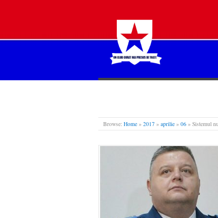
STEAUA LIBERĂ
Browse:
Home
»
2017
»
aprilie
»
06
»
Sistemul nu