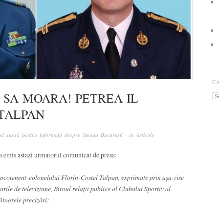
C
 SA MOARA! PETREA IL
Ca
TALPAN
ă sursă pentru informații despre Steaua București
· in
Articole
a emis astazi urmatorul comunicat de presa:
 locotenent-colonelului Florin-Costel Talpan, exprimate prin așa-zise
urile de televiziune, Biroul relații publice al Clubului Sportiv al
toarele precizări: