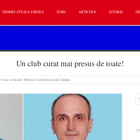
DESPRE STEAUA LIBERĂ
ȘTIRI
ARTICOLE
ISTORIE
DE
Un club curat mai presus de toate!
 vrea sa moara! Petrea il sanctioneaza pe Talpan
A