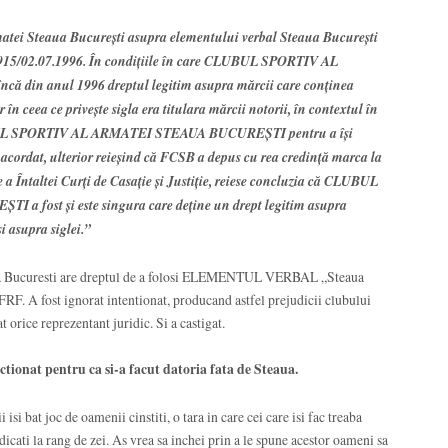
matei Steaua Bucureşti asupra elementului verbal Steaua Bucureşti
26915/02.07.1996. În condiţiile în care CLUBUL SPORTIV AL
din anul 1996 dreptul legitim asupra mărcii care conţinea
ceea ce priveşte sigla era titulara mărcii notorii, în contextul în
LUBUL SPORTIV AL ARMATEI STEAUA BUCUREŞTI pentru a îşi
a acordat, ulterior reieşind că FCSB a depus cu rea credinţă marca la
ie a Întaltei Curţi de Casaţie şi Justiţie, reiese concluzia că CLUBUL
fost şi este singura care deţine un drept legitim asupra
supra siglei.”
aua Bucuresti are dreptul de a folosi ELEMENTUL VERBAL „Steaua
 FRF. A fost ignorat intentionat, producand astfel prejudicii clubului
t orice reprezentant juridic. Si a castigat.
nctionat pentru ca si-a facut datoria fata de Steaua.
i isi bat joc de oamenii cinstiti, o tara in care cei care isi fac treaba
ridicati la rang de zei. As vrea sa inchei prin a le spune acestor oameni sa