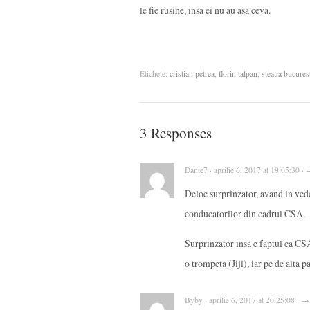
le fie rusine, insa ei nu au asa ceva.
Etichete:
cristian petrea
,
florin talpan
,
steaua bucures
3 Responses
Dante7 · aprilie 6, 2017 at 19:05:30 ·
Deloc surprinzator, avand in vede
conducatorilor din cadrul CSA.
Surprinzator insa e faptul ca CS
o trompeta (Jiji), iar pe de alta 
Byby · aprilie 6, 2017 at 20:25:08 · →