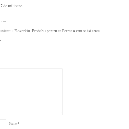
 37 de milioane.
8 · →
icatul. E overkill. Probabil pentru ca Petrea a vrut sa isi arate
.
*
Name