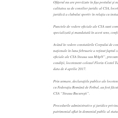
Ofițerul nu are prevăzute în fișa postului și 
calitatea sa de consilier juridic al CSA, lo
juridică a clubului sportiv în relația cu insta
Punctele de vedere oficiale ale CSA sunt comu
specializată şi mandatată în acest sens, con
Având în vedere constatările Corpului de cont
naționale în luna februarie a reținut faptul
oficiale ale CSA Steaua sau MApN”, precum și 
condiții, locotenent-colonel Florin-Costel Ta
data de 4 aprilie 2017.
Prin urmare, declarațiile publice ale locoten
cu Federația Română de Fotbal, au fost făcut
CSA “Steaua Bucureşti”.
Procedurile administrative și juridice privin
patrimonial aflat în domeniul public al statu