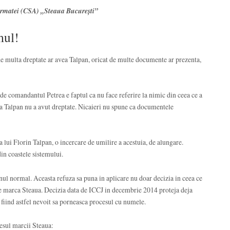
l Armatei (CSA) „Steaua Bucureşti”
mul!
 de multa dreptate ar avea Talpan, oricat de multe documente ar prezenta,
e comandantul Petrea e faptul ca nu face referire la nimic din ceea ce a
ca Talpan nu a avut dreptate. Nicaieri nu spune ca documentele
 lui Florin Talpan, o incercare de umilire a acestuia, de alungare.
in coastele sistemului.
unul normal. Aceasta refuza sa puna in aplicare nu doar decizia in ceea ce
ste marca Steaua. Decizia data de ICCJ in decembrie 2014 proteja deja
fiind astfel nevoit sa porneasca procesul cu numele.
esul marcii Steaua: