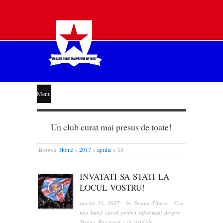
STEAUA
Menu
LIBERĂ
Un club curat mai presus de toate!
Browse:
Home
»
2017
»
aprilie
»
13
INVATATI SA STATI LA
LOCUL VOSTRU!
aprilie 13, 2017
· by
Steaua Libera | Cea
mai bună sursă pentru informații despre
Steaua București
· in
Articole