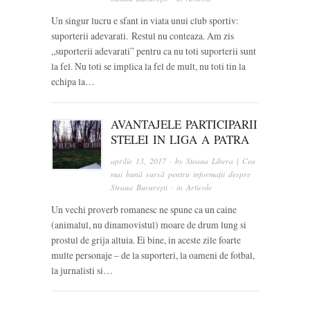
Un singur lucru e sfant in viata unui club sportiv:
suporterii adevarati. Restul nu conteaza. Am zis
„suporterii adevarati” pentru ca nu toti suporterii sunt
la fel. Nu toti se implica la fel de mult, nu toti tin la
echipa la…
AVANTAJELE PARTICIPARII
STELEI IN LIGA A PATRA
aprilie 13, 2017
· by
Steaua Libera | Cea
mai bună sursă pentru informații despre
Steaua București
· in
Articole
Un vechi proverb romanesc ne spune ca un caine
(animalul, nu dinamovistul) moare de drum lung si
prostul de grija altuia. Ei bine, in aceste zile foarte
multe personaje – de la suporteri, la oameni de fotbal,
la jurnalisti si…