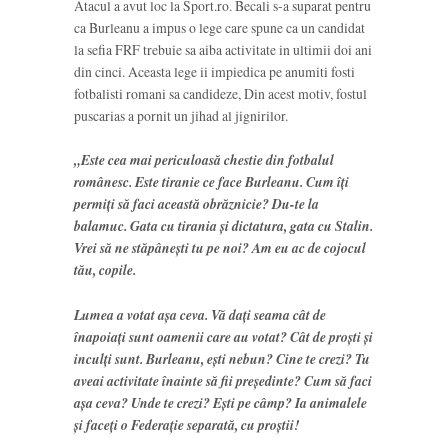
Atacul a avut loc la Sport.ro. Becali s-a suparat pentru
ca Burleanu a impus o lege care spune ca un candidat
la sefia FRF trebuie sa aiba activitate in ultimii doi ani
din cinci. Aceasta lege ii impiedica pe anumiti fosti
fotbalisti romani sa candideze, Din acest motiv, fostul
puscarias a pornit un jihad al jignirilor.
„Este cea mai periculoasă chestie din fotbalul
românesc.
Este tiranie ce face Burleanu. Cum îți
permiți să faci această obrăznicie? Du-te la
balamuc. Gata cu tirania și dictatura, gata cu Stalin.
Vrei să ne stăpânești tu pe noi? Am eu ac de cojocul
tău, copile.
Lumea a votat așa ceva. Vă dați seama cât de
înapoiați sunt oamenii care au votat? Cât de proști și
inculți sunt
. Burleanu, ești nebun? Cine te crezi? Tu
aveai activitate înainte să fii președinte? Cum să faci
așa ceva? Unde te crezi?
Ești pe câmp? Ia animalele
și faceți o Federație separată, cu proștii!