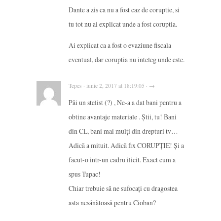
Dante a zis ca nu a fost caz de coruptie, si
tu tot nu ai explicat unde a fost coruptia.
Ai explicat ca a fost o evaziune fiscala
eventual, dar coruptia nu inteleg unde este.
Tepes · iunie 2, 2017 at 18:19:05 · →
Păi un stelist (?) , Ne-a a dat bani pentru a
obtine avantaje materiale . Știi, tu! Bani
din CL, bani mai mulți din drepturi tv…
Adică a mituit. Adică fix CORUPȚIE! Și a
facut-o intr-un cadru ilicit. Exact cum a
spus Tupac!
Chiar trebuie să ne sufocați cu dragostea
asta nesănătoasă pentru Cioban?