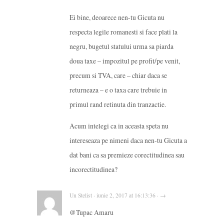
Ei bine, deoarece nen-tu Gicuta nu
respecta legile romanesti si face plati la
negru, bugetul statului urma sa piarda
doua taxe – impozitul pe profit/pe venit,
precum si TVA, care – chiar daca se
returneaza – e o taxa care trebuie in
primul rand retinuta din tranzactie.
Acum intelegi ca in aceasta speta nu
intereseaza pe nimeni daca nen-tu Gicuta a
dat bani ca sa premieze corectitudinea sau
incorectitudinea?
Un Stelist · iunie 2, 2017 at 16:13:36 · →
@Tupac Amaru