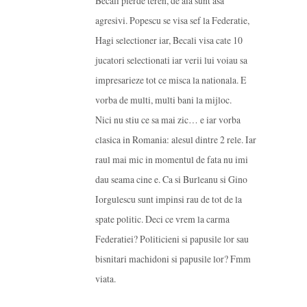
Becali pierde teren, de aia sunt asa
agresivi. Popescu se visa sef la Federatie,
Hagi selectioner iar, Becali visa cate 10
jucatori selectionati iar verii lui voiau sa
impresarieze tot ce misca la nationala. E
vorba de multi, multi bani la mijloc.
Nici nu stiu ce sa mai zic… e iar vorba
clasica in Romania: alesul dintre 2 rele. Iar
raul mai mic in momentul de fata nu imi
dau seama cine e. Ca si Burleanu si Gino
Iorgulescu sunt impinsi rau de tot de la
spate politic. Deci ce vrem la carma
Federatiei? Politicieni si papusile lor sau
bisnitari machidoni si papusile lor? Fmm
viata.