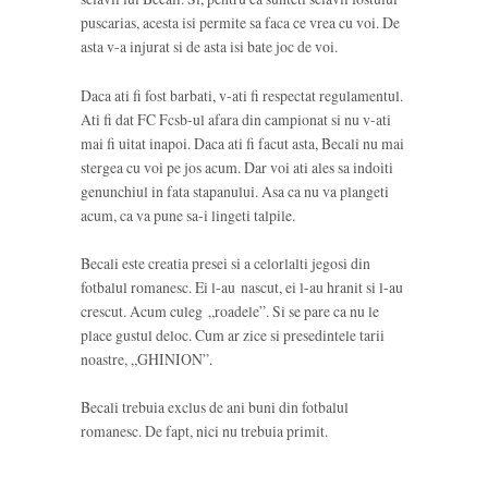
puscarias, acesta isi permite sa faca ce vrea cu voi. De
asta v-a injurat si de asta isi bate joc de voi.
Daca ati fi fost barbati, v-ati fi respectat regulamentul.
Ati fi dat FC Fcsb-ul afara din campionat si nu v-ati
mai fi uitat inapoi. Daca ati fi facut asta, Becali nu mai
stergea cu voi pe jos acum. Dar voi ati ales sa indoiti
genunchiul in fata stapanului. Asa ca nu va plangeti
acum, ca va pune sa-i lingeti talpile.
Becali este creatia presei si a celorlalti jegosi din
fotbalul romanesc. Ei l-au nascut, ei l-au hranit si l-au
crescut. Acum culeg „roadele”. Si se pare ca nu le
place gustul deloc. Cum ar zice si presedintele tarii
noastre, „GHINION”.
Becali trebuia exclus de ani buni din fotbalul
romanesc. De fapt, nici nu trebuia primit.