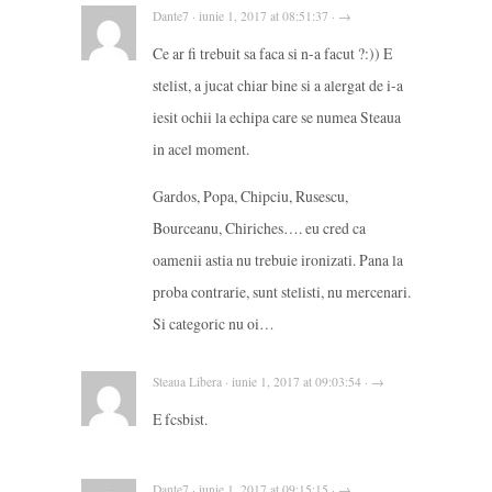
Dante7 · iunie 1, 2017 at 08:51:37 · →
Ce ar fi trebuit sa faca si n-a facut ?:)) E
stelist, a jucat chiar bine si a alergat de i-a
iesit ochii la echipa care se numea Steaua
in acel moment.
Gardos, Popa, Chipciu, Rusescu,
Bourceanu, Chiriches…. eu cred ca
oamenii astia nu trebuie ironizati. Pana la
proba contrarie, sunt stelisti, nu mercenari.
Si categoric nu oi…
Steaua Libera · iunie 1, 2017 at 09:03:54 · →
E fcsbist.
Dante7 · iunie 1, 2017 at 09:15:15 · →