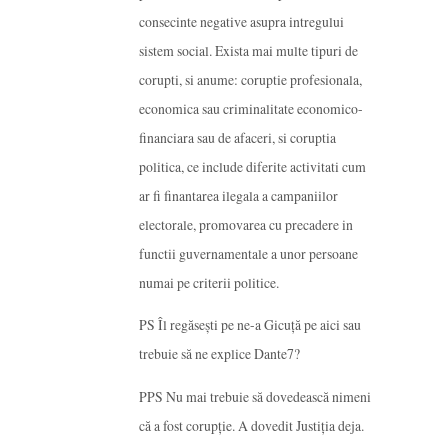
consecinte negative asupra intregului
sistem social. Exista mai multe tipuri de
corupti, si anume: coruptie profesionala,
economica sau criminalitate economico-
financiara sau de afaceri, si coruptia
politica, ce include diferite activitati cum
ar fi finantarea ilegala a campaniilor
electorale, promovarea cu precadere in
functii guvernamentale a unor persoane
numai pe criterii politice.
PS Îl regăsești pe ne-a Gicuță pe aici sau
trebuie să ne explice Dante7?
PPS Nu mai trebuie să dovedească nimeni
că a fost corupție. A dovedit Justiția deja.