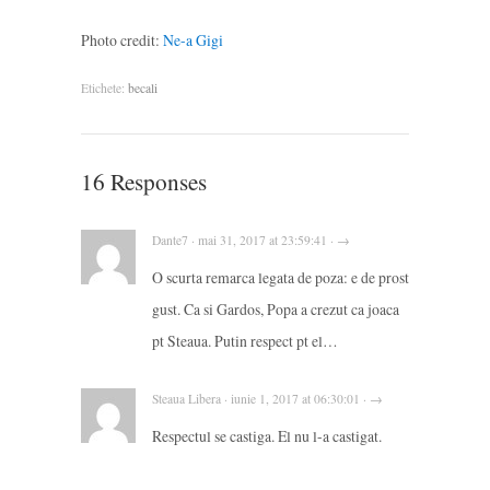
Photo credit:
Ne-a Gigi
Etichete:
becali
16 Responses
Dante7 · mai 31, 2017 at 23:59:41 · →
O scurta remarca legata de poza: e de prost
gust. Ca si Gardos, Popa a crezut ca joaca
pt Steaua. Putin respect pt el…
Steaua Libera · iunie 1, 2017 at 06:30:01 · →
Respectul se castiga. El nu l-a castigat.