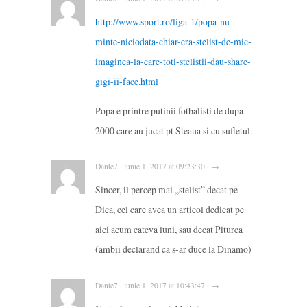
http://www.sport.ro/liga-1/popa-nu-
minte-niciodata-chiar-era-stelist-de-mic-
imaginea-la-care-toti-stelistii-dau-share-
gigi-ii-face.html
Popa e printre putinii fotbalisti de dupa
2000 care au jucat pt Steaua si cu sufletul.
Dante7 · iunie 1, 2017 at 09:23:30 · →
Sincer, il percep mai ,,stelist” decat pe
Dica, cel care avea un articol dedicat pe
aici acum cateva luni, sau decat Piturca
(ambii declarand ca s-ar duce la Dinamo)
Dante7 · iunie 1, 2017 at 10:43:47 · →