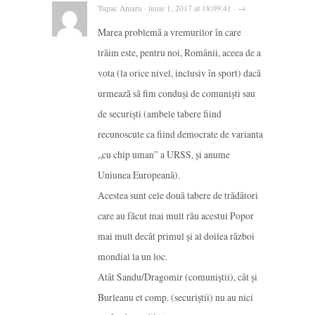
Tupac Amaru · iunie 1, 2017 at 18:09:41 · →
Marea problemă a vremurilor în care
trăim este, pentru noi, Românii, aceea de a
vota (la orice nivel, inclusiv în sport) dacă
urmează să fim conduși de comuniști sau
de securiști (ambele tabere fiind
recunoscute ca fiind democrate de varianta
„cu chip uman” a URSS, și anume
Uniunea Europeană).
Acestea sunt cele două tabere de trădători
care au făcut mai mult rău acestui Popor
mai mult decât primul și al doilea război
mondial la un loc.
Atât Sandu/Dragomir (comuniștii), cât și
Burleanu et comp. (securiștii) nu au nici