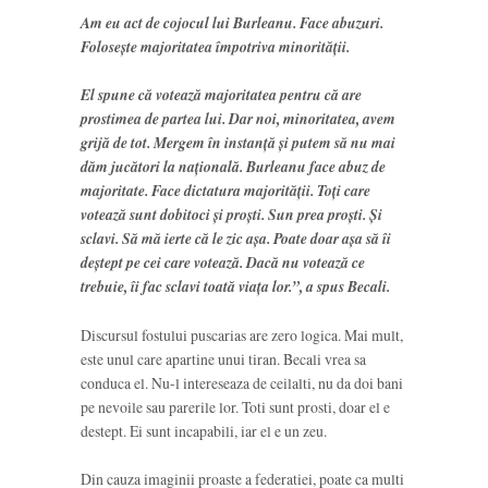
Am eu act de cojocul lui Burleanu. Face abuzuri.
Folosește majoritatea împotriva minorității.
El spune că votează majoritatea pentru că are
prostimea de partea lui.
Dar noi, minoritatea, avem
grijă de tot. Mergem în instanță și putem să nu mai
dăm jucători la națională
. Burleanu face abuz de
majoritate. Face dictatura majorității.
Toți care
votează sunt dobitoci și proști. Sun prea proști. Și
sclavi.
Să mă ierte că le zic așa. Poate doar așa să îi
deștept pe cei care votează. Dacă nu votează ce
trebuie, îi fac sclavi toată viața lor.”, a spus Becali.
Discursul fostului puscarias are zero logica. Mai mult,
este unul care apartine unui tiran. Becali vrea sa
conduca el. Nu-l intereseaza de ceilalti, nu da doi bani
pe nevoile sau parerile lor. Toti sunt prosti, doar el e
destept. Ei sunt incapabili, iar el e un zeu.
Din cauza imaginii proaste a federatiei, poate ca multi