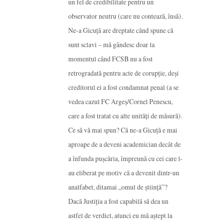
un fel de credibilitate pentru un
observator neutru (care nu contează, însă).
Ne-a Gicuță are dreptate când spune că
sunt sclavi – mă gândesc doar la
momentul când FCSB nu a fost
retrogradată pentru acte de corupție, deși
creditorul ei a fost condamnat penal (a se
vedea cazul FC Argeș/Cornel Penescu,
care a fost tratat cu alte unități de măsură).
Ce să vă mai spun? Că ne-a Gicuță e mai
aproape de a deveni academician decât de
a înfunda pușcăria, împreună cu cei care l-
au eliberat pe motiv că a devenit dintr-un
analfabet, ditamai „omul de știință”?
Dacă Justiția a fost capabilă să dea un
astfel de verdict, atunci eu mă aștept la