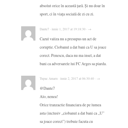
absolut orice în această țară. Și nu doar în
sport, ci în viața socială de zi cu zi.
Dante7 · iunie 1, 2017 at 19:18:30 · →
Cazul valiza nu a presupus un act de
coruptie. Ciobanul a dat bani ca U sa joace
corect. Penescu, daca nu ma insel, a dat
bani ca adversarele lui FC Arges sa piarda.
Tupac Amaru · iunie 2, 2017 at 06:30:40 · →
@Dante7
Alo, nenea!
Orice tranzactie financiara de pe lumea
asta (inclusiv „ciobanul a dat bani ca „U”
sa joace corect”) trebuie facuta cu