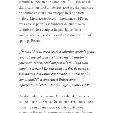
schimba numele in plin campionat. Totul este atat de
clar incat si un idiot ar intelege acest regulament, care
nu contine absolut nicio exceptie in caz de forta
majora. Lipsa acestei exceptii inseamna ca FRF nu
avea voie sa permita schimbarea de nume. Acea
schimbare a fost complet ilegala. Iar cei de la
conducerea FRF au comis acest abuz doar pentru a-l
apara pe Becali.
„Domnul Becali are o scară a valorilor specială şi nu
vreau să mă cobor la acel nivel, nici să intrăm în
polemică. Totuşi, când am fost sclavi? Când s-au
adoptat cererile FRF sau când am fost de acord cu
schimbarea denumirii din Steaua în FCSB în plin
campionat?!”, a spus Aurel Brașoveanu,
reprezentantul cluburilor din Liga 2, pentru GSP.
Da, domnule Brasoveanu. Atunci ati dat dovada ca
sunteti doar niste sclavi. Nu sunteti barbati, nu sunteti
lideri, nu sunteti manageri sau sefi. Sunteti doar
sclavii lui Becali. Si, pentru ca sunteti sclavii fostului