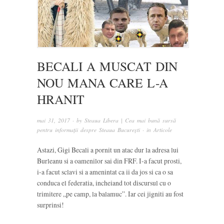
BECALI A MUSCAT DIN
NOU MANA CARE L-A
HRANIT
mai 31, 2017
· by
Steaua Libera | Cea mai bună sursă
pentru informații despre Steaua București
· in
Articole
Astazi, Gigi Becali a pornit un atac dur la adresa lui
Burleanu si a oamenilor sai din FRF. I-a facut prosti,
i-a facut sclavi si a amenintat ca ii da jos si ca o sa
conduca el federatia, incheiand tot discursul cu o
trimitere „pe camp, la balamuc”. Iar cei jigniti au fost
surprinsi!