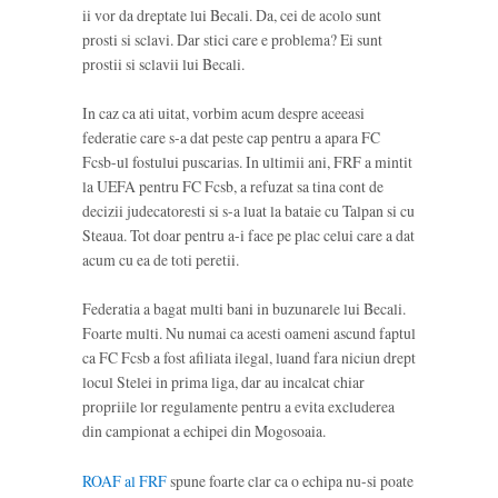
ii vor da dreptate lui Becali. Da, cei de acolo sunt
prosti si sclavi. Dar stici care e problema? Ei sunt
prostii si sclavii lui Becali.
In caz ca ati uitat, vorbim acum despre aceeasi
federatie care s-a dat peste cap pentru a apara FC
Fcsb-ul fostului puscarias. In ultimii ani, FRF a mintit
la UEFA pentru FC Fcsb, a refuzat sa tina cont de
decizii judecatoresti si s-a luat la bataie cu Talpan si cu
Steaua. Tot doar pentru a-i face pe plac celui care a dat
acum cu ea de toti peretii.
Federatia a bagat multi bani in buzunarele lui Becali.
Foarte multi. Nu numai ca acesti oameni ascund faptul
ca FC Fcsb a fost afiliata ilegal, luand fara niciun drept
locul Stelei in prima liga, dar au incalcat chiar
propriile lor regulamente pentru a evita excluderea
din campionat a echipei din Mogosoaia.
ROAF al FRF
spune foarte clar ca o echipa nu-si poate