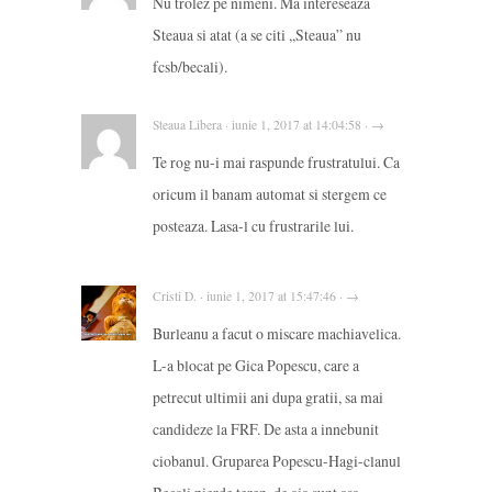
Nu trolez pe nimeni. Ma intereseaza
Steaua si atat (a se citi ,,Steaua” nu
fcsb/becali).
Steaua Libera · iunie 1, 2017 at 14:04:58 · →
Te rog nu-i mai raspunde frustratului. Ca
oricum il banam automat si stergem ce
posteaza. Lasa-l cu frustrarile lui.
Cristi D. · iunie 1, 2017 at 15:47:46 · →
Burleanu a facut o miscare machiavelica.
L-a blocat pe Gica Popescu, care a
petrecut ultimii ani dupa gratii, sa mai
candideze la FRF. De asta a innebunit
ciobanul. Gruparea Popescu-Hagi-clanul