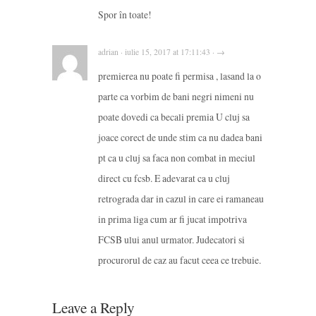
Spor în toate!
adrian · iulie 15, 2017 at 17:11:43 · →
premierea nu poate fi permisa , lasand la o
parte ca vorbim de bani negri nimeni nu
poate dovedi ca becali premia U cluj sa
joace corect de unde stim ca nu dadea bani
pt ca u cluj sa faca non combat in meciul
direct cu fcsb. E adevarat ca u cluj
retrograda dar in cazul in care ei ramaneau
in prima liga cum ar fi jucat impotriva
FCSB ului anul urmator. Judecatori si
procurorul de caz au facut ceea ce trebuie.
Leave a Reply