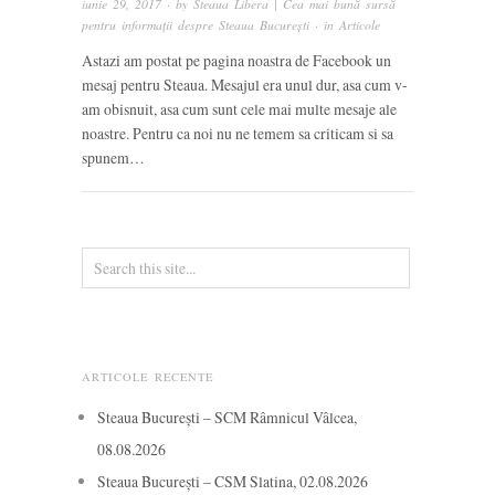
iunie 29, 2017
· by
Steaua Libera | Cea mai bună sursă
pentru informații despre Steaua București
· in
Articole
Astazi am postat pe pagina noastra de Facebook un
mesaj pentru Steaua. Mesajul era unul dur, asa cum v-
am obisnuit, asa cum sunt cele mai multe mesaje ale
noastre. Pentru ca noi nu ne temem sa criticam si sa
spunem…
ARTICOLE RECENTE
Steaua București – SCM Râmnicul Vâlcea,
08.08.2026
Steaua București – CSM Slatina, 02.08.2026