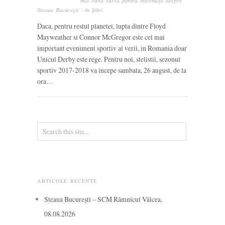
mai bună sursă pentru informații despre
Steaua București
· in
Știri
Daca, pentru restul planetei, lupta dintre Floyd
Mayweather si Connor McGregor este cel mai
important eveniment sportiv al verii, in Romania doar
Unicul Derby este rege. Pentru noi, stelistii, sezonul
sportiv 2017-2018 va incepe sambata, 26 august, de la
ora…
ARTICOLE RECENTE
Steaua București – SCM Râmnicul Vâlcea,
08.08.2026