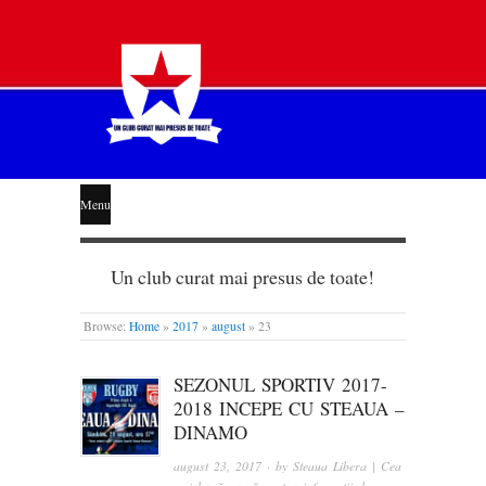
STEAUA
Menu
LIBERĂ
Un club curat mai presus de toate!
Browse:
Home
»
2017
»
august
»
23
SEZONUL SPORTIV 2017-
2018 INCEPE CU STEAUA –
DINAMO
august 23, 2017
· by
Steaua Libera | Cea