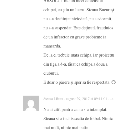
ABSOLUT niciun meci de acasă al
echipei, eu știu un lucru: Steaua București
nu s-a desființat niciodată, nu a adormit,
nu s-a suspendat. Este deținută fraudulos
de un infractor cu grave probleme la
mansarda.
De la el trebuie luata echipa, iar proiectul
din liga a 4-a, lăsat ca echipa a doua a
clubului.
E doar o părere și sper sa fie respectata. 🙂
Steaua Libera · august 29, 2017 at 09:11:01 · →
Nu ai citit pentru ca nu s-a intamplat.
Steaua si-a inchis sectia de fotbal. Nimic
mai mult, nimic mai putin.