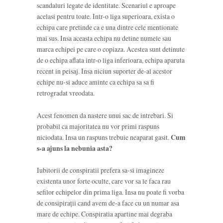
scandaluri legate de identitate. Scenariul e aproape
acelasi pentru toate. Intr-o liga superioara, exista o
echipa care pretinde ca e una dintre cele mentionate
mai sus. Insa aceasta echipa nu detine numele sau
marca echipei pe care o copiaza. Acestea sunt detinute
de o echipa aflata intr-o liga inferioara, echipa aparuta
recent in peisaj. Insa niciun suporter de-al acestor
echipe nu-si aduce aminte ca echipa sa sa fi
retrogradat vreodata.
Acest fenomen da nastere unui sac de intrebari. Si
probabil ca majoritatea nu vor primi raspuns
niciodata. Insa un raspuns trebuie neaparat gasit.
Cum
s-a ajuns la nebunia asta?
Iubitorii de conspiratii prefera sa-si imagineze
existenta unor forte oculte, care vor sa le faca rau
sefilor echipelor din prima liga. Insa nu poate fi vorba
de consipirații cand avem de-a face cu un numar asa
mare de echipe. Conspiratia apartine mai degraba