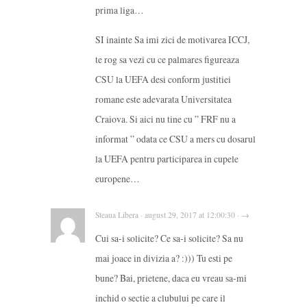
prima liga…
SI inainte Sa imi zici de motivarea ICCJ,
te rog sa vezi cu ce palmares figureaza
CSU la UEFA desi conform justitiei
romane este adevarata Universitatea
Craiova. Si aici nu tine cu ” FRF nu a
informat ” odata ce CSU a mers cu dosarul
la UEFA pentru participarea in cupele
europene…
Steaua Libera · august 29, 2017 at 12:00:30 · →
Cui sa-i solicite? Ce sa-i solicite? Sa nu
mai joace in divizia a? :))) Tu esti pe
bune? Bai, prietene, daca eu vreau sa-mi
inchid o sectie a clubului pe care il