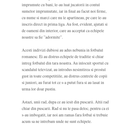
imprumute cu bani, le-au luat jucatorii in contul
sumelor imprumutate, iar in final au facut noi firme,
cu nume si marci care nu le apartineau, pe care le-au
inscris direct in prima liga. Au fost, evident, ajutati si
de oameni din interior, care au acceptat ca echipele
noastre sa fie ”adormite”.
Acesti indivizi dubiosi au adus nebunia in fotbalul
romanesc. Ei au distrus echipele de traditie si chiar
intreg fotbalul din tara noastra. Au inlocuit sportul cu
scandalul televizat, au introdus nesimtirea si prostul
gust in toate competitiile, au distrus centrele de copii
si juniori, au furat tot ce s-a putut fura si au lasat in
urma lor doar pustiu.
Astazi, unii rad, dupa ce au iesit din puscarii. Altii rad
chiar din puscarii. Rad si nu le pasa deloc, pentru ca ei
s-au imbogatit, iar noi am ramas fara fotbal si trebuie
acum sa ne intrebam unde ne sunt echipele.