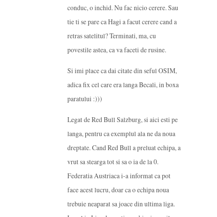
conduc, o inchid. Nu fac nicio cerere. Sau
tie ti se pare ca Hagi a facut cerere cand a
retras satelitul? Terminati, ma, cu
povestile astea, ca va faceti de rusine.
Si imi place ca dai citate din seful OSIM,
adica fix cel care era langa Becali, in boxa
paratului :)))
Legat de Red Bull Salzburg, si aici esti pe
langa, pentru ca exemplul ala ne da noua
dreptate. Cand Red Bull a preluat echipa, a
vrut sa stearga tot si sa o ia de la 0.
Federatia Austriaca i-a informat ca pot
face acest lucru, doar ca o echipa noua
trebuie neaparat sa joace din ultima liga.