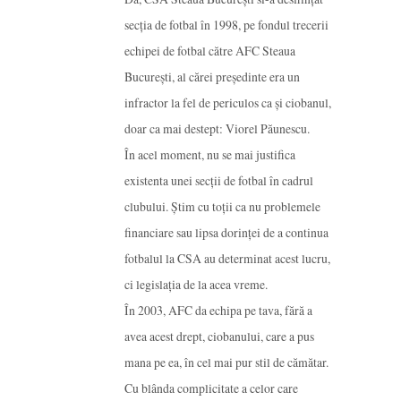
secția de fotbal în 1998, pe fondul trecerii
echipei de fotbal către AFC Steaua
București, al cărei președinte era un
infractor la fel de periculos ca și ciobanul,
doar ca mai destept: Viorel Păunescu.
În acel moment, nu se mai justifica
existenta unei secții de fotbal în cadrul
clubului. Știm cu toții ca nu problemele
financiare sau lipsa dorinței de a continua
fotbalul la CSA au determinat acest lucru,
ci legislația de la acea vreme.
În 2003, AFC da echipa pe tava, fără a
avea acest drept, ciobanului, care a pus
mana pe ea, în cel mai pur stil de cămătar.
Cu blânda complicitate a celor care