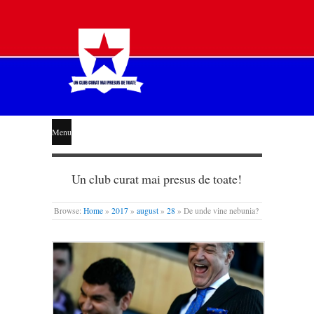
STEAUA
Menu
LIBERĂ
Un club curat mai presus de toate!
Browse:
Home
»
2017
»
august
»
28
»
De unde vine nebunia?