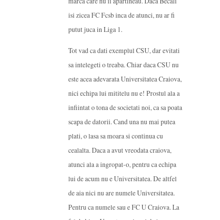
marca care nu ii apartineau. Daca Becali
isi zicea FC Fcsb inca de atunci, nu ar fi
putut juca in Liga 1.
Tot vad ca dati exemplul CSU, dar evitati
sa intelegeti o treaba. Chiar daca CSU nu
este acea adevarata Universitatea Craiova,
nici echipa lui mititelu nu e! Prostul ala a
infiintat o tona de societati noi, ca sa poata
scapa de datorii. Cand una nu mai putea
plati, o lasa sa moara si continua cu
cealalta. Daca a avut vreodata craiova,
atunci ala a ingropat-o, pentru ca echipa
lui de acum nu e Universitatea. De altfel
de aia nici nu are numele Universitatea.
Pentru ca numele sau e FC U Craiova. La