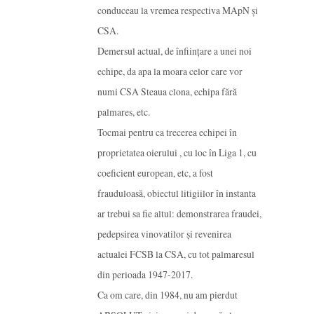
conduceau la vremea respectiva MApN și
CSA.
Demersul actual, de înființare a unei noi
echipe, da apa la moara celor care vor
numi CSA Steaua clona, echipa fără
palmares, etc.
Tocmai pentru ca trecerea echipei în
proprietatea oierului , cu loc în Liga 1, cu
coeficient european, etc, a fost
frauduloasă, obiectul litigiilor în instanta
ar trebui sa fie altul: demonstrarea fraudei,
pedepsirea vinovatilor și revenirea
actualei FCSB la CSA, cu tot palmaresul
din perioada 1947-2017.
Ca om care, din 1984, nu am pierdut