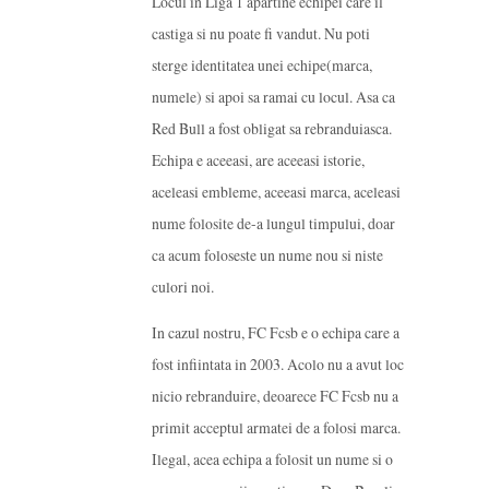
Locul in Liga 1 apartine echipei care il
castiga si nu poate fi vandut. Nu poti
sterge identitatea unei echipe(marca,
numele) si apoi sa ramai cu locul. Asa ca
Red Bull a fost obligat sa rebranduiasca.
Echipa e aceeasi, are aceeasi istorie,
aceleasi embleme, aceeasi marca, aceleasi
nume folosite de-a lungul timpului, doar
ca acum foloseste un nume nou si niste
culori noi.
In cazul nostru, FC Fcsb e o echipa care a
fost infiintata in 2003. Acolo nu a avut loc
nicio rebranduire, deoarece FC Fcsb nu a
primit acceptul armatei de a folosi marca.
Ilegal, acea echipa a folosit un nume si o