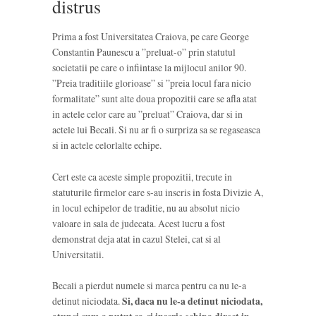
distrus
Prima a fost Universitatea Craiova, pe care George
Constantin Paunescu a ”preluat-o” prin statutul
societatii pe care o infiintase la mijlocul anilor 90.
”Preia traditiile glorioase” si ”preia locul fara nicio
formalitate” sunt alte doua propozitii care se afla atat
in actele celor care au ”preluat” Craiova, dar si in
actele lui Becali. Si nu ar fi o surpriza sa se regaseasca
si in actele celorlalte echipe.
Cert este ca aceste simple propozitii, trecute in
statuturile firmelor care s-au inscris in fosta Divizie A,
in locul echipelor de traditie, nu au absolut nicio
valoare in sala de judecata. Acest lucru a fost
demonstrat deja atat in cazul Stelei, cat si al
Universitatii.
Becali a pierdut numele si marca pentru ca nu le-a
detinut niciodata.
Si, daca nu le-a detinut niciodata,