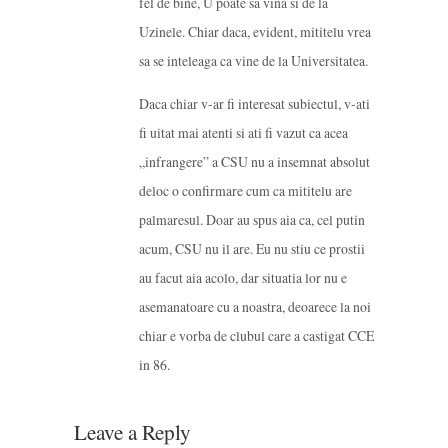
fel de bine, U poate sa vina si de la
Uzinele. Chiar daca, evident, mititelu vrea
sa se inteleaga ca vine de la Universitatea.
Daca chiar v-ar fi interesat subiectul, v-ati
fi uitat mai atenti si ati fi vazut ca acea
„infrangere” a CSU nu a insemnat absolut
deloc o confirmare cum ca mititelu are
palmaresul. Doar au spus aia ca, cel putin
acum, CSU nu il are. Eu nu stiu ce prostii
au facut aia acolo, dar situatia lor nu e
asemanatoare cu a noastra, deoarece la noi
chiar e vorba de clubul care a castigat CCE
in 86.
Leave a Reply