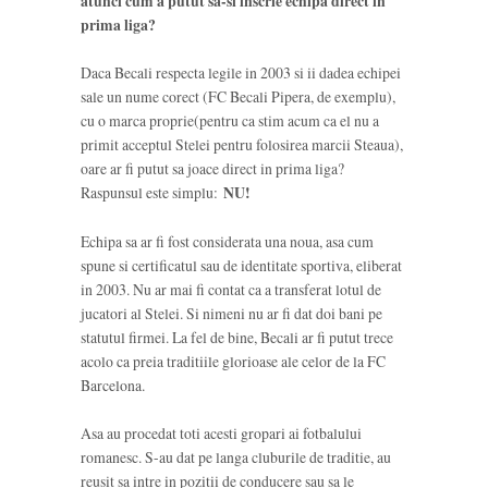
atunci cum a putut sa-si inscrie echipa direct in
prima liga?
Daca Becali respecta legile in 2003 si ii dadea echipei
sale un nume corect (FC Becali Pipera, de exemplu),
cu o marca proprie(pentru ca stim acum ca el nu a
primit acceptul Stelei pentru folosirea marcii Steaua),
oare ar fi putut sa joace direct in prima liga?
Raspunsul este simplu:
NU!
Echipa sa ar fi fost considerata una noua, asa cum
spune si certificatul sau de identitate sportiva, eliberat
in 2003. Nu ar mai fi contat ca a transferat lotul de
jucatori al Stelei. Si nimeni nu ar fi dat doi bani pe
statutul firmei. La fel de bine, Becali ar fi putut trece
acolo ca preia traditiile glorioase ale celor de la FC
Barcelona.
Asa au procedat toti acesti gropari ai fotbalului
romanesc. S-au dat pe langa cluburile de traditie, au
reusit sa intre in pozitii de conducere sau sa le