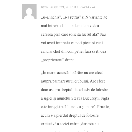
Kyro · august 29, 2017 at 10:54:14 · →
„si-a inchis”, „s-a retras” si N variante, te
mai intreb odata: unde putem vedea
cererea prin care solicita lucrul ala? Sau
voi aveti impresia ca poti pleca si veni
cand ai chef din competiei fara sa iti dea
„proprietarul” drept…
„În mare, această hotărâre nu are efect
asupra palmaresului clubului. Are efect
doar asupra dreptului exclusiv de folosire
a siglei şi numelui Steaua Bucureşti. Sigla
este înregistrată la noi ca şi marcă. Practic,
acum s-a pierdut dreptul de folosire
exclusivă a acelei mărci, dar asta nu