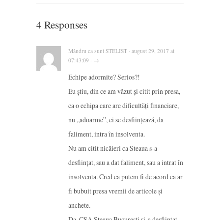
4 Responses
Mândru ca sunt STELIST · august 29, 2017 at
07:43:09 · →
Echipe adormite? Serios?!
Eu știu, din ce am văzut și citit prin presa,
ca o echipa care are dificultăți financiare,
nu „adoarme”, ci se desființează, da
faliment, intra în insolventa.
Nu am citit nicăieri ca Steaua s-a
desființat, sau a dat faliment, sau a intrat în
insolventa. Cred ca putem fi de acord ca ar
fi bubuit presa vremii de articole și
anchete.
Da, CSA Steaua București si-a desființat