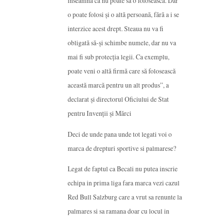
înseamnă că nu poate să o folosească. Dar
o poate folosi şi o altă persoană, fără a i se
interzice acest drept. Steaua nu va fi
obligată să-şi schimbe numele, dar nu va
mai fi sub protecţia legii. Ca exemplu,
poate veni o altă firmă care să folosească
această marcă pentru un alt produs”, a
declarat și directorul Oficiului de Stat
pentru Invenţii şi Mărci
Deci de unde pana unde tot legati voi o
marca de drepturi sportive si palmarese?
Legat de faptul ca Becali nu putea inscrie
echipa in prima liga fara marca vezi cazul
Red Bull Salzburg care a vrut sa renunte la
palmares si sa ramana doar cu locul in