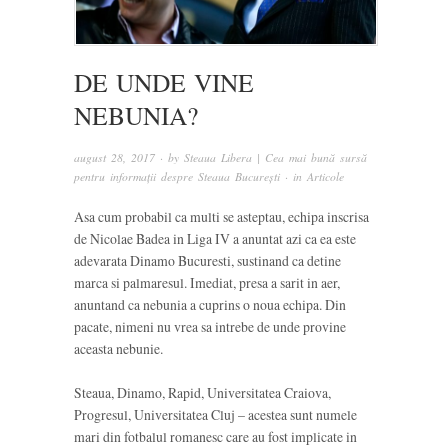
DE UNDE VINE
NEBUNIA?
august 28, 2017
· by
Steaua Libera | Cea mai bună sursă
pentru informații despre Steaua București
· in
Articole
Asa cum probabil ca multi se asteptau, echipa inscrisa
de Nicolae Badea in Liga IV a anuntat azi ca ea este
adevarata Dinamo Bucuresti, sustinand ca detine
marca si palmaresul. Imediat, presa a sarit in aer,
anuntand ca nebunia a cuprins o noua echipa. Din
pacate, nimeni nu vrea sa intrebe de unde provine
aceasta nebunie.
Steaua, Dinamo, Rapid, Universitatea Craiova,
Progresul, Universitatea Cluj – acestea sunt numele
mari din fotbalul romanesc care au fost implicate in