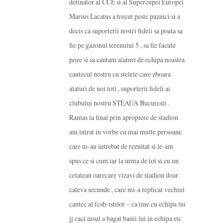
detinator al CCE si al Supercupei Europei
Marius Lacatus a trecut peste paznici si a
decis ca suporterii nostri fideli sa poata sa
fie pe gazonul terenului 5 , sa fie facute
poze si sa cantam alaturi de echipa noastra
cantecul nostru cu stelele care zboara
alaturi de noi toti , suporterii fideli ai
clubului nostru STEAUA Bucuresti .
Ramas la final prin apropiere de stadion
am intrat in vorbe cu mai multe persoane
care m-au intrebat de rezultat si le-am
spus ce si cum iar la urma de tot si cu un
cetatean oarecare vizavi de stadion doar
cateva secunde , care mi-a replicat vechiul
cantec al fcsb-istilor – ca tine cu echipa lui
jj caci insul a bagat banii lui in echipa etc