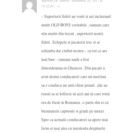
Suporter Dr. Taberei · noiembrie 29, 2017 at
19:22:09 · →
– Suporterii fideli au venit si azi incluzand
multi OLD BOYS veritabili , oameni care
stiu multe din trecut , suporterii nostri
fideli . Echipele si jucatorii trec si se
schimba dar clubul nostru – cu tot ce are
mai bun – ramane unde a fost
dintotdeauna in Ghencea . Din pacate a
avut destui conducatori care nu meritau
sa-l conduca iar unii chiar penali , dar au
reusit sa se fofileze in acei ani in care totul
era de furat in Romania , o parte din ei cu
buzunarele captusite si grade pe umeri .
Sper ca actualii conducatori sa apere mai
ferm si mai ales cu insistenta drepturile