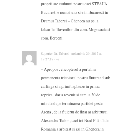
proprii ale clubului nostru caci STEAUA
Bucuresti e numai una si e in Bucuresti in
Drumul Taberei – Ghencea nu pe la
falsurile ilfovenilor din com. Mogosoaia si
com. Berceni .
Suporter Dr. Taberei · noiembrie 29, 2017 at
19:27:18 · →
– Apropos , elicopterul a purtat in
permanenta tricolorul nostru fluturand sub
carlinga si a primit aplauze in prima
repriza , dar a revenit si cam la 30 de
minute dupa terminarea partidei peste
Arena , de la fluierul de final al arbitrului
Alexandru Tudor , caci tot Brad Pitt-ul de
Romania a arbitrat si azi in Ghencea in