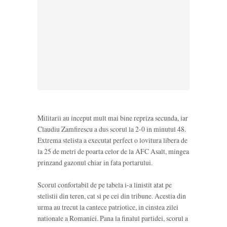
Militarii au inceput mult mai bine repriza secunda, iar
Claudiu Zamfirescu a dus scorul la 2-0 in minutul 48.
Extrema stelista a executat perfect o lovitura libera de
la 25 de metri de poarta celor de la AFC Asalt, mingea
prinzand gazonul chiar in fata portarului.
Scorul confortabil de pe tabela i-a linistit atat pe
stelistii din teren, cat si pe cei din tribune. Acestia din
urma au trecut la cantece patriotice, in cinstea zilei
nationale a Romaniei. Pana la finalul partidei, scorul a