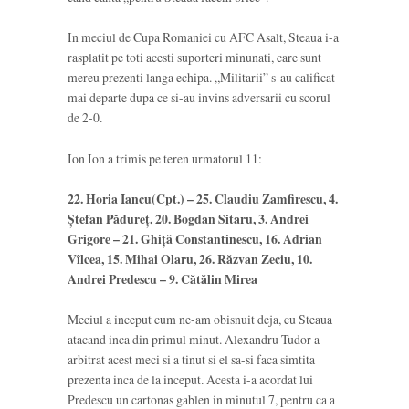
In meciul de Cupa Romaniei cu AFC Asalt, Steaua i-a
rasplatit pe toti acesti suporteri minunati, care sunt
mereu prezenti langa echipa. „Militarii” s-au calificat
mai departe dupa ce si-au invins adversarii cu scorul
de 2-0.
Ion Ion a trimis pe teren urmatorul 11:
22. Horia Iancu(Cpt.) – 25. Claudiu Zamfirescu, 4.
Ștefan Pădureț, 20. Bogdan Sitaru, 3. Andrei
Grigore – 21. Ghiță Constantinescu, 16. Adrian
Vîlcea, 15. Mihai Olaru, 26. Răzvan Zeciu, 10.
Andrei Predescu – 9. Cătălin Mirea
Meciul a inceput cum ne-am obisnuit deja, cu Steaua
atacand inca din primul minut. Alexandru Tudor a
arbitrat acest meci si a tinut si el sa-si faca simtita
prezenta inca de la inceput. Acesta i-a acordat lui
Predescu un cartonas gablen in minutul 7, pentru ca a