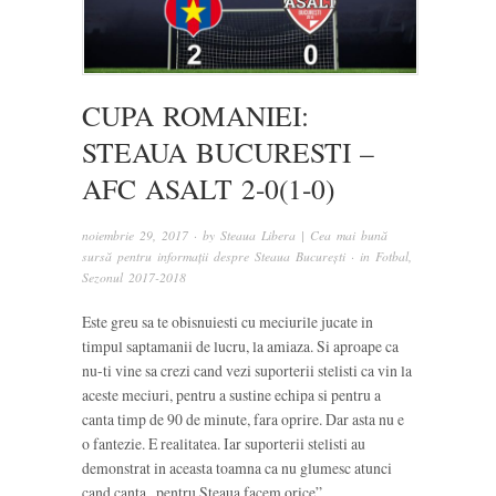
CUPA ROMANIEI:
STEAUA BUCURESTI –
AFC ASALT 2-0(1-0)
noiembrie 29, 2017
· by
Steaua Libera | Cea mai bună
sursă pentru informații despre Steaua București
· in
Fotbal
,
Sezonul 2017-2018
Este greu sa te obisnuiesti cu meciurile jucate in
timpul saptamanii de lucru, la amiaza. Si aproape ca
nu-ti vine sa crezi cand vezi suporterii stelisti ca vin la
aceste meciuri, pentru a sustine echipa si pentru a
canta timp de 90 de minute, fara oprire. Dar asta nu e
o fantezie. E realitatea. Iar suporterii stelisti au
demonstrat in aceasta toamna ca nu glumesc atunci
cand canta „pentru Steaua facem orice”.