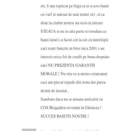
etc. I-am replicat pe fuga ca si-a scos banii
cu varf si-ndesat de mai multe ori , si ca
doar la clubul nostru sta scris la intrare
STEAUA si nu in alta parte si totodata ca
banii insul i-a facut cot la cot cu interlopii
caci toate bancile in bloc inca 2001 i-au
interzis orice fel de credit pe buna dreptate
caci NU PREZENTA GARANTII
MORALE ! Nu stiu ce a-nteles cetateanul
caci am plecat repede din zona dar parea
destul de incuiat .
Sambata daca nu se amana amicalul cu
COS Bragadiru revenim in Ghencea !
SUCCES BAIETII NOSTRI !