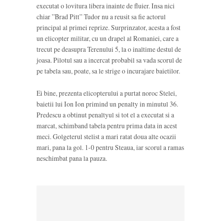
executat o lovitura libera inainte de fluier. Insa nici
chiar ”Brad Pitt” Tudor nu a reusit sa fie actorul
principal al primei reprize. Surprinzator, acesta a fost
un elicopter militar, cu un drapel al Romaniei, care a
trecut pe deasupra Terenului 5, la o inaltime destul de
joasa. Pilotul sau a incercat probabil sa vada scorul de
pe tabela sau, poate, sa le strige o incurajare baietilor.
Ei bine, prezenta elicopterului a purtat noroc Stelei,
baietii lui Ion Ion primind un penalty in minutul 36.
Predescu a obtinut penaltyul si tot el a executat si a
marcat, schimband tabela pentru prima data in acest
meci. Golgeterul stelist a mari ratat doua alte ocazii
mari, pana la gol. 1-0 pentru Steaua, iar scorul a ramas
neschimbat pana la pauza.