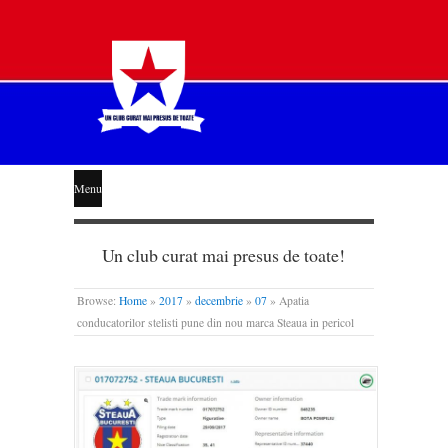
STEAUA
Menu
LIBERĂ
Un club curat mai presus de toate!
Browse:
Home
»
2017
»
decembrie
»
07
»
Apatia
conducatorilor stelisti pune din nou marca Steaua in pericol