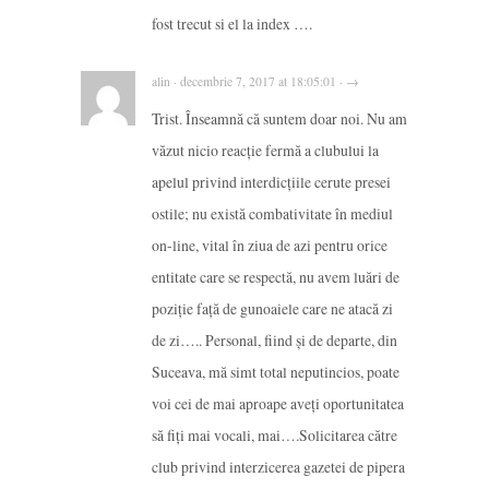
fost trecut si el la index ….
alin · decembrie 7, 2017 at 18:05:01 · →
Trist. Înseamnă că suntem doar noi. Nu am
văzut nicio reacţie fermă a clubului la
apelul privind interdicţiile cerute presei
ostile; nu există combativitate în mediul
on-line, vital în ziua de azi pentru orice
entitate care se respectă, nu avem luări de
poziţie faţă de gunoaiele care ne atacă zi
de zi….. Personal, fiind şi de departe, din
Suceava, mă simt total neputincios, poate
voi cei de mai aproape aveţi oportunitatea
să fiţi mai vocali, mai….Solicitarea către
club privind interzicerea gazetei de pipera