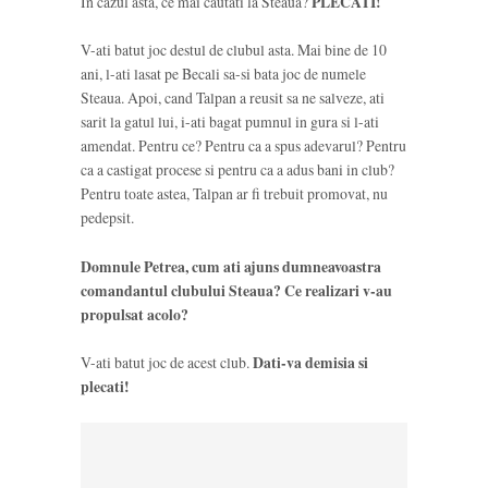
In cazul asta, ce mai cautati la Steaua?
PLECATI!
V-ati batut joc destul de clubul asta. Mai bine de 10
ani, l-ati lasat pe Becali sa-si bata joc de numele
Steaua. Apoi, cand Talpan a reusit sa ne salveze, ati
sarit la gatul lui, i-ati bagat pumnul in gura si l-ati
amendat. Pentru ce? Pentru ca a spus adevarul? Pentru
ca a castigat procese si pentru ca a adus bani in club?
Pentru toate astea, Talpan ar fi trebuit promovat, nu
pedepsit.
Domnule Petrea, cum ati ajuns dumneavoastra
comandantul clubului Steaua? Ce realizari v-au
propulsat acolo?
V-ati batut joc de acest club.
Dati-va demisia si
plecati!