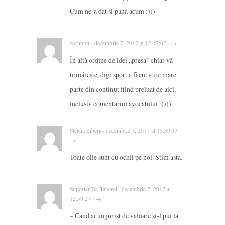
Cum ne-a dat si pana acum :)))
coruptor · decembrie 7, 2017 at 12:47:02 · →
În altă ordine de idei „presa” chiar vă
urmărește, digi sport a făcut știre mare
parte din continut fiind preluat de aici,
inclusiv comentariul avocatului :))))
Steaua Libera · decembrie 7, 2017 at 15:59:13 ·
→
Toate oile sunt cu ochii pe noi. Stim asta.
Suporter Dr. Taberei · decembrie 7, 2017 at
12:59:27 · →
– Cand ai un jurist de valoare si-l pui la