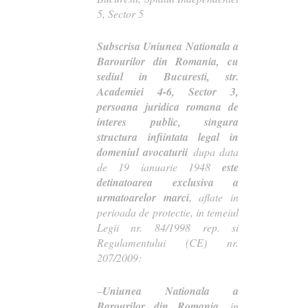
5, Sector 5
Subscrisa Uniunea Nationala a
Barourilor din Romania, cu
sediul in Bucuresti, str.
Academiei 4-6, Sector 3,
persoana juridica romana de
interes public, singura
structura infiintata legal in
domeniul avocaturii
dupa data
de 19 ianuarie 1948
este
detinatoarea exclusiva a
urmatoarelor marci
, aflate in
perioada de protectie, in temeiul
Legii nr. 84/1998 rep. si
Regulamentului (CE) nr.
207/2009:
–
Uniunea Nationala a
Barourilor din Romania
, in