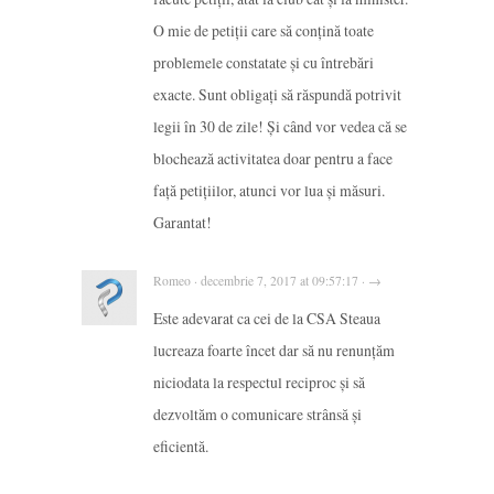
O mie de petiții care să conțină toate
problemele constatate și cu întrebări
exacte. Sunt obligați să răspundă potrivit
legii în 30 de zile! Și când vor vedea că se
blochează activitatea doar pentru a face
față petițiilor, atunci vor lua și măsuri.
Garantat!
Romeo · decembrie 7, 2017 at 09:57:17 · →
Este adevarat ca cei de la CSA Steaua
lucreaza foarte încet dar să nu renunțăm
niciodata la respectul reciproc și să
dezvoltăm o comunicare strânsă și
eficientă.