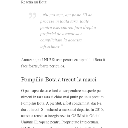
Reactia lui Bota:
„Nu ma tem, am peste 50 de
procese in toata tara, toate
pentru exercitarea fara drept a
profesiei de avocat sau
complicitate la aceasta
infractiune.”
Amuzant, nu? NU! Si asta pentru ca tupeul lui Bota il
face foarte, foarte periculos.
Pompiliu Bota a trecut la marci
O pedeapsa de sase luni cu suspendare nu sperie pe
nimeni in tara asta si chiar mai putin pe unul precum
Pompiliu Bota. A pierdut, a fost condamnat, dar l-a
durut in cot. Smecherul a mers mai departe. In 2015,
acesta a reusit sa inregistreze la OSIM si la Oficiul
Uniunii Europene pentru Proprietate Intelectuala