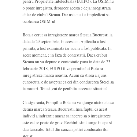
pentru Proprietate Intelectuala (EUIPO). La OSIM nu
o poate inregistra, deoarece acesta e deja inregistrata
chiar de clubul Steaua. Dar asta nu l-a impiedicat sa
ocoleasca OSIM-ul.
Bota a cerut sa inregistreze marca Steaua Bucuresti la
data de 29 septembrie, in acest an. Aplicatia a fost
primita, a fost examinata iar acum a fost publicata. In
acest moment, e in faza de contestatii. Daca clubul
Steaua nu va depune o contestatie pana in data de 23
februarie 2018, EUIPO ii va permite lui Bota sa
inregistreze marca noastra. Acum ca stirea a ajuns
cunoscuta, e de asteptat ca cei din conducerea Stelei sa
ia masuri. Totusi, cat de penibila e aceasta situatie?
Cu siguranta, Pompiliu Bota nu va ajunge niciodata sa
detina marca Steaua Bucuresti. Insa faptul ca acest
individ a indraznit macar sa incerce sa o inregistreze
este cat se poate de grav. Rechinii simt sange in apa si
dau tarcoale. Totul din cauza apatiei conducatorilor
stelisti.