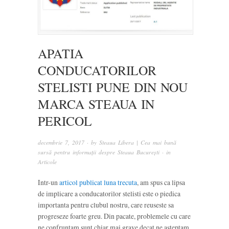
APATIA
CONDUCATORILOR
STELISTI PUNE DIN NOU
MARCA STEAUA IN
PERICOL
decembrie 7, 2017
· by
Steaua Libera | Cea mai bună
sursă pentru informații despre Steaua București
· in
Articole
Intr-un
articol publicat luna trecuta
, am spus ca lipsa
de implicare a conducatorilor stelisti este o piedica
importanta pentru clubul nostru, care reuseste sa
progreseze foarte greu. Din pacate, problemele cu care
ne confruntam sunt chiar mai grave decat ne asteptam.