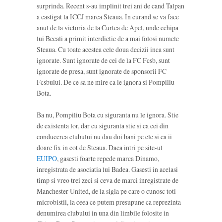
surprinda. Recent s-au implinit trei ani de cand Talpan
a castigat la ICCJ marca Steaua. In curand se va face
anul de la victoria de la Curtea de Apel, unde echipa
lui Becali a primit interdictie de a mai folosi numele
Steaua. Cu toate acestea cele doua decizii inca sunt
ignorate. Sunt ignorate de cei de la FC Fcsb, sunt
ignorate de presa, sunt ignorate de sponsorii FC
Fcsbului. De ce sa ne mire ca le ignora si Pompiliu
Bota.
Ba nu, Pompiliu Bota cu siguranta nu le ignora. Stie
de existenta lor, dar cu siguranta stie si ca cei din
conducerea clubului nu dau doi bani pe ele si ca ii
doare fix in cot de Steaua. Daca intri pe site-ul
EUIPO
, gasesti foarte repede marca Dinamo,
inregistrata de asociatia lui Badea. Gasesti in acelasi
timp si vreo trei zeci si ceva de marci inregistrate de
Manchester United, de la sigla pe care o cunosc toti
microbistii, la ceea ce putem presupune ca reprezinta
denumirea clubului in una din limbile folosite in