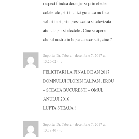
respect fiindca deranjeaza prin efecte
colaterale , si-i inchizi gura , sa nu faca
valuri in si prin presa scrisa si televizata
atunci apar si efectele . Cine sa apere
clubul nostru in lupta cu escrocii , cine ?
Suporter Dr. Taberei · decembrie 7, 2017 at
13:20:02 · →
FELICITARI LA FINAL DE AN 2017
DOMNULUI FLORIN TALPAN . EROU
– STEAUA BUCURESTI – OMUL
ANULUI 2016 !
LUPTA STEAUA !
Suporter Dr. Taberei · decembrie 7, 2017 at
13:38:40 · →