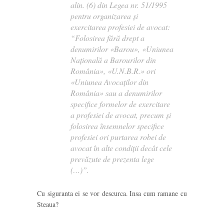
alin. (6) din Legea nr. 51/1995
pentru organizarea și
exercitarea profesiei de avocat:
“Folosirea fără drept a
denumirilor «Barou», «Uniunea
Naţională a Barourilor din
România», «U.N.B.R.» ori
«Uniunea Avocaţilor din
România» sau a denumirilor
specifice formelor de exercitare
a profesiei de avocat, precum şi
folosirea însemnelor specifice
profesiei ori purtarea robei de
avocat în alte condiţii decât cele
prevăzute de prezenta lege
(…)”.
Cu siguranta ei se vor descurca. Insa cum ramane cu
Steaua?