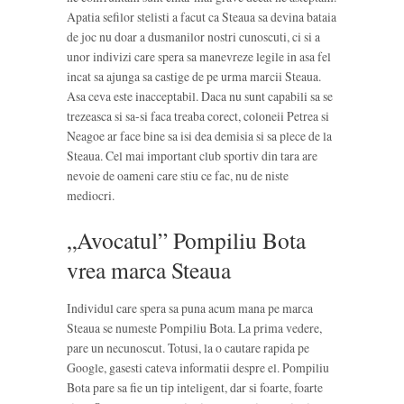
Apatia sefilor stelisti a facut ca Steaua sa devina bataia
de joc nu doar a dusmanilor nostri cunoscuti, ci si a
unor indivizi care spera sa manevreze legile in asa fel
incat sa ajunga sa castige de pe urma marcii Steaua.
Asa ceva este inacceptabil. Daca nu sunt capabili sa se
trezeasca si sa-si faca treaba corect, coloneii Petrea si
Neagoe ar face bine sa isi dea demisia si sa plece de la
Steaua. Cel mai important club sportiv din tara are
nevoie de oameni care stiu ce fac, nu de niste
mediocri.
„Avocatul” Pompiliu Bota
vrea marca Steaua
Individul care spera sa puna acum mana pe marca
Steaua se numeste Pompiliu Bota. La prima vedere,
pare un necunoscut. Totusi, la o cautare rapida pe
Google, gasesti cateva informatii despre el. Pompiliu
Bota pare sa fie un tip inteligent, dar si foarte, foarte