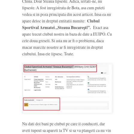
China. Doar Steaua lipseste. Adica, iertati-ne, nu
lipseste. A fost inregistrata de Bota, asa cum puteti
vedea si in poza principala din acest articol. Insa ea nu
apare deloc in dreptul entitatii numite:
Clubul
Sportival Armatei „Steaua Bucareşti”.
Exact asa
apare trecut clubul nostru in baza de date a EUIPO. Cu
cele doua greseli. Si asta nu ar fi o problema, daca
macar marcile noastre ar fi inregistrate in dreptul
clubului. Insa ele lipsesc. Toate.
Nu dati doi bani pe clubul pe care il conduceti, dar
aveti tupeul sa apareti la TV si sa va plangeti ca nu vin