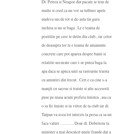
Dl. Petrea si Neagoe din pacate se tem de
multe si cred ca nu vor sa tulbure apele
undeva sus de tot si de-asta tin gura
inchisa si nu se baga . Le e teama de
pozitiile pe cere le detin din club , iar celor
de deasupra lor le e teama de amanunte
concrete care pot aparea despre banii si
relatiile necurate care i-ar putea baga la
apa daca se apuca unii sa rastoarne traista
cu amintiri din trecut . Cert e ca cine s-a
manjit cu sacose si traiste si alte accesorii
puse pe masa acum prefera linistea , asa ca
o sa fie liniste si in viitor de la club iar dl.
Talpan va avea tot interzis la presa ca sa nu
faca valuri ………. Doar dl. Dobritoiu la
minister a mai descalcit unele fraude dar a