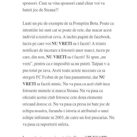
sponsori. Cum sa vina sponsori cand chiar voi va
bateti joc de Steaua?!
Luati un pic de exemplu de la Pompiliu Bota. Poate ca
intentiile lui sunt cat se poate de rele, dar macar acest
individ a rezolvat ceva. A inchis pagini de facebook,
lucru pe care voi
NU VRETI
sa-l faceti! A trimis
notificari de incetare a folosirii unor marci, lucru pe
care, din nou,
NU VRETI
sa-l faceti! Si spun „nu
vreti”, pentru ca e imposibil sa nu puteti. Talpan v-a
pus totul pe tava. Aveti toate actele necesare ca sa
stergeti FC Fcsbul de pe fata pamantului, dar
NU
VRETI
sa faceti nimic. Nu va pasa ca acel club inca
foloseste numele si marca Steaua. Nu va pasa ca
oficialii acelui club folosesc cele doua elemente
oricand doresc ei. Nu va pasa ca presa isi bate joc de
echipa noastra, furandu-i istoria si atribuind-o unei
echipe infiintate in 2003, de catre un fost puscarias. Nu
va pasa ca suporterii sufera.