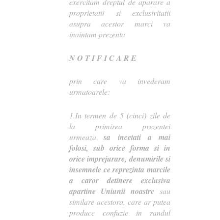
exercitam dreptul de aparare a
proprietatii si exclusivitatii
asupra acestor marci va
inaintam prezenta
N O T I F I C A R E
prin care va invederam
urmatoarele:
1.In termen de 5 (cinci) zile de
la primirea prezentei
urmeaza
sa incetati a mai
folosi, sub orice forma si in
orice imprejurare, denumirile si
insemnele ce reprezinta marcile
a caror detinere exclusiva
apartine Uniunii noastre
sau
similare acestora, care ar putea
produce confuzie in randul