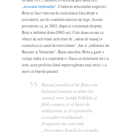
„avocatul tiribomba”
. Conform articolului respectiv,
Bota se face vinovat de exercitarea fara drept a
avocaturii, act de conduita interzis de lege. Acesta
povesteste ca, in 2002, dupa ce a terminat dreptul,
Bota a infiintat doua ONG-uri. Cele doua aveau ca
obiect de activitate activitati de „salon de masaj si
cosmetica si canal de televiziune”, dar si „infiintare de
Barouri si Notariate”. Baiat smecher, Bota a gasit o
veriga slaba si a exploatat-o. Daca cu notariatul nu i-a
iesit, acea profesie fiind supravegheata mai strict, i-a
mers cu baroul paralel.
Baroul paralel al lui Bota este
balaurul mutant rezultat din
somnul unei justiţii bâlbâite şi
fără compas şi al lipsei de
solidaritate şi al egoismului
avocaţilor tradiţionali. –
Fragment din articolul
„Avocatura ilegală în exemple.