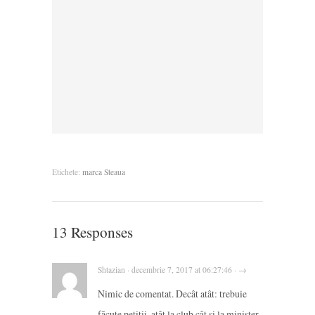
Etichete:
marca Steaua
13 Responses
Shtazian · decembrie 7, 2017 at 06:27:46 · →
Nimic de comentat. Decât atât: trebuie
făcute petiții, atât la club cât și la minister.