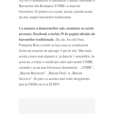
(EUIPO) denumirile si insemnele Uniunii Nationale a
Barourilor din Romania (UNBR) si marcile
barourilor. Si pentru ca a reusit, acesta a pornit acum
un atac asupra barourilor traditionale.
Ca urmare a demersurilor sale, sustinute cu actele
necesare, Facebook a inchis 39 de pagini oficiale ale
barourilor traditionale.
Da, da. Ati citit bine.
Pompiliu Bota a reusit sa faca ceea ce conducerea
Stelei nu reuseste de aproape 3 ani de zile. Mai mult,
acesta a mers mai departe si, la data de 1 noiembrie, in
acest an, a trimis o notificare catre adevaratul UNBR,
cerandu-i sa nu mai foloseasca denumirile „UNBR”,
„Baroul Bucuresti”, „Baroul Dolj” si „Baroul
Suceava”. Se pare ca acestea sunt toate inregistrare
atat la OSIM cat si la EUIPO.