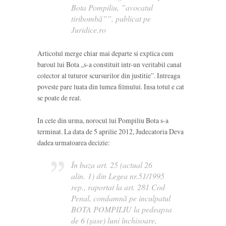
Bota Pompiliu, ”avocatul
tiribombă””, publicat pe
Juridice.ro
Articolul merge chiar mai departe si explica cum
baroul lui Bota „s-a constituit intr-un veritabil canal
colector al tuturor scursurilor din justitie”. Intreaga
poveste pare luata din lumea filmului. Insa totul e cat
se poate de real.
In cele din urma, norocul lui Pompiliu Bota s-a
terminat. La data de 5 aprilie 2012, Judecatoria Deva
dadea urmatoarea decizie:
În baza art. 25 (actual 26
alin. 1) din Legea nr.51/1995
rep., raportat la art. 281 Cod
Penal, condamnă pe inculpatul
BOTA POMPILIU la pedeapsa
de 6 (şase) luni închisoare,