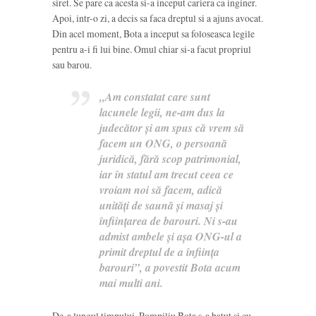
siret. Se pare ca acesta si-a inceput cariera ca inginer.
Apoi, intr-o zi, a decis sa faca dreptul si a ajuns avocat.
Din acel moment, Bota a inceput sa foloseasca legile
pentru a-i fi lui bine. Omul chiar si-a facut propriul
sau barou.
„Am constatat care sunt
lacunele legii, ne-am dus la
judecător şi am spus că vrem să
facem un ONG, o persoană
juridică, fără scop patrimonial,
iar în statul am trecut ceea ce
vroiam noi să facem, adică
unităţi de saună şi masaj şi
înfiinţarea de barouri. Ni s-au
admist ambele şi aşa ONG-ul a
primit dreptul de a înfiinţa
barouri”, a povestit Bota acum
mai multi ani.
De-a lungul timpului, Pompiliu Bota s-a batut si cu