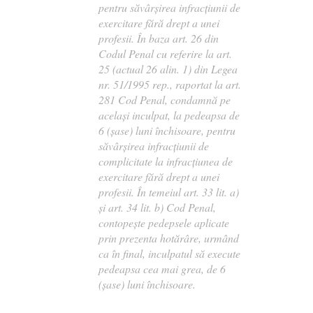
pentru săvârşirea infracţiunii de
exercitare fără drept a unei
profesii. În baza art. 26 din
Codul Penal cu referire la art.
25 (actual 26 alin. 1) din Legea
nr. 51/1995 rep., raportat la art.
281 Cod Penal, condamnă pe
acelaşi inculpat, la pedeapsa de
6 (şase) luni închisoare, pentru
săvârşirea infracţiunii de
complicitate la infracţiunea de
exercitare fără drept a unei
profesii. În temeiul art. 33 lit. a)
şi art. 34 lit. b) Cod Penal,
contopeşte pedepsele aplicate
prin prezenta hotărâre, urmând
ca în final, inculpatul să execute
pedeapsa cea mai grea, de 6
(şase) luni închisoare.