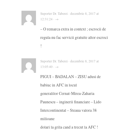
Suporter Dr. Taberei · decembrie 8, 2017 at
12:31:24 · →
– O remarca extra in context ; escrocii de
regula nu fac servicii gratuite altor escroci
!
Suporter Dr. Taberei · decembrie 8, 2017 at
13:05:40 · →
PIGUI – BADALAN – ZISU adusi de
babiuc in AFC in locul
generalilor Cernat-Mirea-Zaharia
Paunescu – inginerii financiare – Lido
Intercontinental – Steaua valora 38
milioane
dolari la grila cand a trecut la AFC !