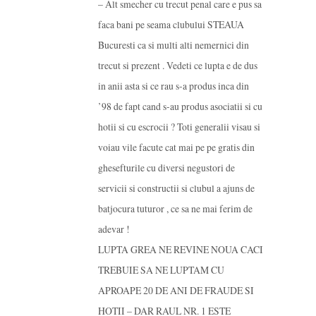
– Alt smecher cu trecut penal care e pus sa
faca bani pe seama clubului STEAUA
Bucuresti ca si multi alti nemernici din
trecut si prezent . Vedeti ce lupta e de dus
in anii asta si ce rau s-a produs inca din
’98 de fapt cand s-au produs asociatii si cu
hotii si cu escrocii ? Toti generalii visau si
voiau vile facute cat mai pe pe gratis din
ghesefturile cu diversi negustori de
servicii si constructii si clubul a ajuns de
batjocura tuturor , ce sa ne mai ferim de
adevar !
LUPTA GREA NE REVINE NOUA CACI
TREBUIE SA NE LUPTAM CU
APROAPE 20 DE ANI DE FRAUDE SI
HOTII – DAR RAUL NR. 1 ESTE