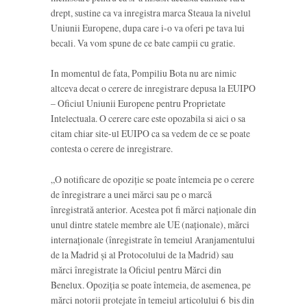
drept, sustine ca va inregistra marca Steaua la nivelul
Uniunii Europene, dupa care i-o va oferi pe tava lui
becali. Va vom spune de ce bate campii cu gratie.
In momentul de fata, Pompiliu Bota nu are nimic
altceva decat o cerere de inregistrare depusa la EUIPO
– Oficiul Uniunii Europene pentru Proprietate
Intelectuala. O cerere care este opozabila si aici o sa
citam chiar site-ul EUIPO ca sa vedem de ce se poate
contesta o cerere de inregistrare.
„O notificare de opoziție se poate întemeia pe o cerere
de înregistrare a unei mărci sau pe o marcă
înregistrată anterior. Acestea pot fi mărci naționale din
unul dintre statele membre ale UE (naționale), mărci
internaționale (înregistrate în temeiul Aranjamentului
de la Madrid și al Protocolului de la Madrid) sau
mărci înregistrate la Oficiul pentru Mărci din
Benelux. Opoziția se poate întemeia, de asemenea, pe
mărci notorii protejate în temeiul articolului 6 bis din