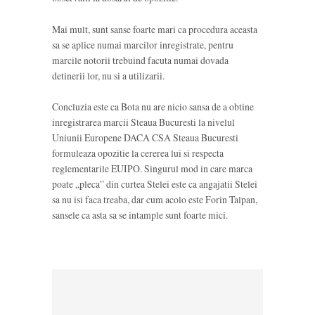
Mai mult, sunt sanse foarte mari ca procedura aceasta
sa se aplice numai marcilor inregistrate, pentru
marcile notorii trebuind facuta numai dovada
detinerii lor, nu si a utilizarii.
Concluzia este ca Bota nu are nicio sansa de a obtine
inregistrarea marcii Steaua Bucuresti la nivelul
Uniunii Europene DACA CSA Steaua Bucuresti
formuleaza opozitie la cererea lui si respecta
reglementarile EUIPO. Singurul mod in care marca
poate „pleca” din curtea Stelei este ca angajatii Stelei
sa nu isi faca treaba, dar cum acolo este Forin Talpan,
sansele ca asta sa se intample sunt foarte mici.