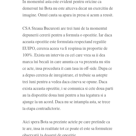
In momentul asta este evident pentru oricine ca
demersul lui Bota nu este altceva decat un exercitiu de
imagine. Omul cauta sa apara in presa si acum a reusit.
CSA Steaua Bucuresti are trei luni de la momentul
depunerii cererii pentru a formula o opozitie. Iar daca
aceasta opozitie este formulata respectand regulile
EUIPO, cererea aceea va fi respinsa in proportie de
100%. Exista un interviu cu cel care vrea sa ii dea
marca lui becali in care anunta ca va prezenta nu stiu
ce acte, insa procedura il cam lasa in off-side. Dupa ce
a depus cererea de inregistrare, el trebuie sa astepte
trei luni pentru a vedea daca cineva se opune. Daca
exista aceasta opozitie, i se comunica si cele doua parti
au la dispozitie doua luni pentru a lua legatura si a
ajunge la un acord. Daca nu se intampla asta, se trece
la etapa contradictorie.
Aici spera Bota sa prezinte actele pe care pretinde ca
le are, insa in realitate tot ce poate el este sa formuleze
observatii la dosarul de opozitie.