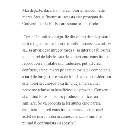
Mai departe, daca ai o marca notorie, asa cum este
marca Steaua Bucuresti, aceasta este protejata de
Conventia de la Paris, care spune urmatoarele:
„Tarile Uniunii se obliga, fie din oficiu daca legislatia
tarii o ingaduie, fie la cererea celui interesat, sa refuze
sau sa invalideze inregistrarea si sa interzica folosirea
unei marci de fabrica sau de comert care constituie o
reproducere, imitatie sau traducere, putind crea
confuzie, a unei marci pe care autoritatea competenta
a tarii de inregistrare sau de folosire o va considera ca
este notoriu cunoscuta ca fiind deja marca unei
persoane admise sa beneficieze de prezenta Conventie
si ca fiind folosita pentru produse identice sau
similare. Se va proceda la fel atunci cind partea
esentiala a marcii constituie o reproducere a unei
astfel de marci notoriu cunoscute, sau o imitatie
putind fi confundata cu aceasta.”