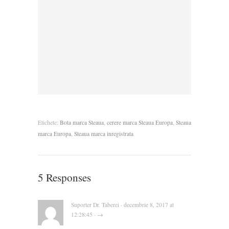
Etichete:
Bota marca Steaua
,
cerere marca Steaua Europa
,
Steaua
marca Europa
,
Steaua marca inregistrata
5 Responses
Suporter Dr. Taberei · decembrie 8, 2017 at
12:28:45 · →