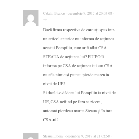
Catalin Brancu · decembrie 9, 2017 at 20:03:08 ·
→
Dacă firma respectiva de care ați spus intr-
un articol anterior nu informa de acțiunea
acestui Pompiliu, cum ar fi aflat CSA
STEAUA de acțiunea lui? EUIPO îi
informa pe CSA de acțiunea lui sau CSA
nu afla nimic și puteau pierde marca la
nivel de UE?
Si dacă i-o dădeau lui Pompiliu la nivel de
UE, CSA nefiind pe faza sa zicem,
automat pierdeau marca Steaua și în tara
CSA-ul?
Steaua Libera · decembrie 9, 2017 at 21:02:58 ·