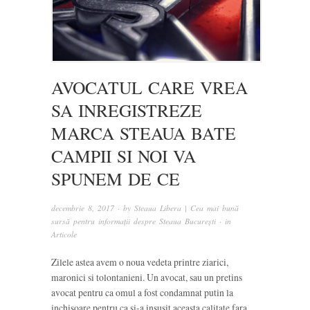
AVOCATUL CARE VREA
SA INREGISTREZE
MARCA STEAUA BATE
CAMPII SI NOI VA
SPUNEM DE CE
decembrie 8, 2017
· by
Steaua Libera | Cea mai bună
sursă pentru informații despre Steaua București
· in
Articole
Zilele astea avem o noua vedeta printre ziarici,
maronici si tolontanieni. Un avocat, sau un pretins
avocat pentru ca omul a fost condamnat putin la
inchisoare pentru ca si-a insusit aceasta calitate fara