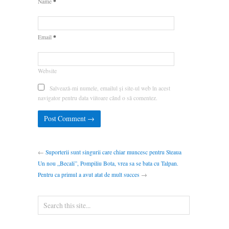
*
Name
*
Email
Website
Salvează-mi numele, emailul și site-ul web în acest
navigator pentru data viitoare când o să comentez.
←
Suporterii sunt singurii care chiar muncesc pentru Steaua
Un nou „Becali”, Pompiliu Bota, vrea sa se bata cu Talpan.
Pentru ca primul a avut atat de mult succes
→