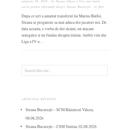
ianuarie 16, 2018
· by
Steaua Libera | Cea mai bună
sursă pentru informații despre Steaua București
· in
Știri
Dupa ce ieri a anuntat transferul lui Marius Batfoi,
Steaua se pregateste sa mai aduca doi jucatori noi. De
data aceasta, e vorba de doi straini, un atacant
senegalez si un fundas dreapta italian. Ambii viin din
Liga a IV-a…
ARTICOLE RECENTE
Steaua București – SCM Râmnicul Vâlcea,
08.08.2026
Steaua București – CSM Slatina, 02.08.2026