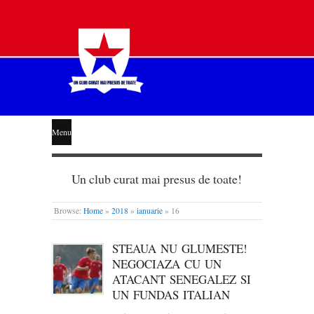
STEAUA
Menu
LIBERĂ
Un club curat mai presus de toate!
Browse:
Home
»
2018
»
ianuarie
»
16
STEAUA NU GLUMESTE!
NEGOCIAZA CU UN
ATACANT SENEGALEZ SI
UN FUNDAS ITALIAN