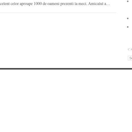
xcelent celor aproape 1000 de oameni prezenti la meci. Amicalul a…
C
Ca