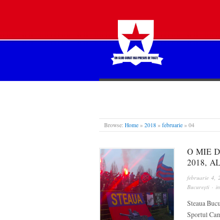
STEAUA LIBERĂ
Browse:
Home
»
2018
»
februarie
»
04
O MIE 
2018, A
februarie 4, 
București
· i
Steaua Bucur
Sportul Camp