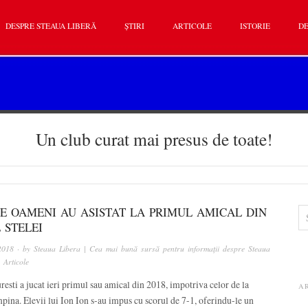
DESPRE STEAUA LIBERĂ
ȘTIRI
ARTICOLE
ISTORIE
DE
Un club curat mai presus de toate!
DE OAMENI AU ASISTAT LA PRIMUL AMICAL DIN
L STELEI
2018
· by
Steaua Libera | Cea mai bună sursă pentru informații despre Steaua
n
Articole
esti a jucat ieri primul sau amical din 2018, impotriva celor de la
A
ina. Elevii lui Ion Ion s-au impus cu scorul de 7-1, oferindu-le un