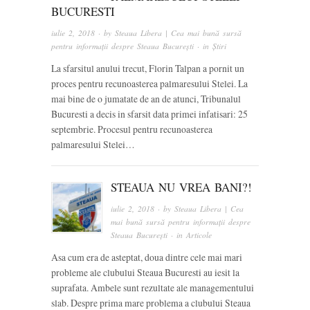
BUCURESTI
iulie 2, 2018
· by
Steaua Libera | Cea mai bună sursă
pentru informații despre Steaua București
· in
Știri
La sfarsitul anului trecut, Florin Talpan a pornit un
proces pentru recunoasterea palmaresului Stelei. La
mai bine de o jumatate de an de atunci, Tribunalul
Bucuresti a decis in sfarsit data primei infatisari: 25
septembrie. Procesul pentru recunoasterea
palmaresului Stelei…
STEAUA NU VREA BANI?!
iulie 2, 2018
· by
Steaua Libera | Cea
mai bună sursă pentru informații despre
Steaua București
· in
Articole
Asa cum era de asteptat, doua dintre cele mai mari
probleme ale clubului Steaua Bucuresti au iesit la
suprafata. Ambele sunt rezultate ale managementului
slab. Despre prima mare problema a clubului Steaua