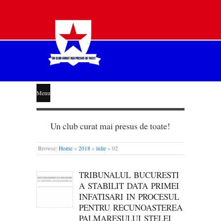
STEAUA
Menu
LIBERĂ
Un club curat mai presus de toate!
Browse:
Home
»
2018
»
iulie
»
02
TRIBUNALUL BUCURESTI
A STABILIT DATA PRIMEI
INFATISARI IN PROCESUL
PENTRU RECUNOASTEREA
PALMARESULUI STELEI