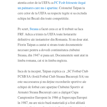
atentia celor de la UEFA ca
FC Fcsb foloseste ilegal
un palmares care nu-i apartine
. Colonelul Talpan la
cere celor de la UEFA sa respecte legile si sa excluda
echipa lui Becali din toate competitiile.
Pe scurt,
Steaua
a facut ceea ce ar fi trebuit sa faca
FRF. Adica a trimis la UEFA toate hotararile
definitive ale instantelor din Romania. Si nu doar atat.
Florin Talpan a cautat si strans toate documentele
necesare pentru a dovedi continuitatea clubului
Steaua, din 1947 si pana azi. Documentele sunt atat in
limba romana, cat si in limba engleza.
Inca de la inceput, Talpan explica ca „SC Fotbal Club
FCSB SA (fostă Fotbal Club Steaua Bucureşti SA) nu
este succesoarea şi nu deţine recordurile sportive ale
echipei de fotbal care aparţine Clubului Sportiv al
Armatei Steaua Bucureşti care a câştigat Cupa
Campionilor Europeni în 1986 şi Supercupa Europei
în 1987, nu are nicio bază materială şi a fost afiliată