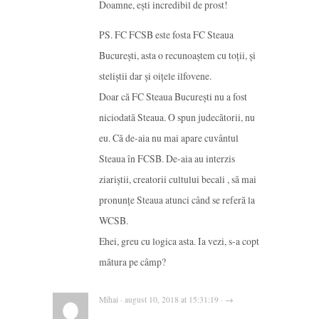
Doamne, ești incredibil de prost!
PS. FC FCSB este fosta FC Steaua
București, asta o recunoaștem cu toții, și
steliștii dar și oițele ilfovene.
Doar că FC Steaua București nu a fost
niciodată Steaua. O spun judecătorii, nu
eu. Că de-aia nu mai apare cuvântul
Steaua în FCSB. De-aia au interzis
ziariștii, creatorii cultului becali , să mai
pronunțe Steaua atunci când se referă la
WCSB.
Ehei, greu cu logica asta. Ia vezi, s-a copt
mătura pe câmp?
Mihai · august 10, 2018 at 15:31:19 · →