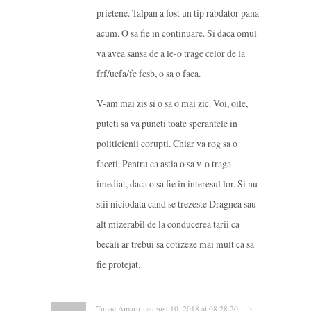
prietene. Talpan a fost un tip rabdator pana
acum. O sa fie in continuare. Si daca omul
va avea sansa de a le-o trage celor de la
frf/uefa/fc fcsb, o sa o faca.
V-am mai zis si o sa o mai zic. Voi, oile,
puteti sa va puneti toate sperantele in
politicienii corupti. Chiar va rog sa o
faceti. Pentru ca astia o sa v-o traga
imediat, daca o sa fie in interesul lor. Si nu
stii niciodata cand se trezeste Dragnea sau
alt mizerabil de la conducerea tarii ca
becali ar trebui sa cotizeze mai mult ca sa
fie protejat.
Tupac Amaru · august 10, 2018 at 08:28:20 · →