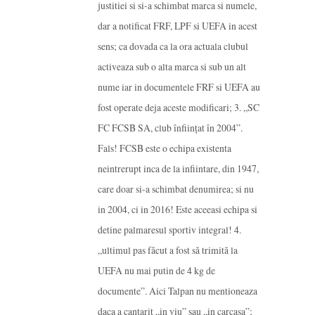
justitiei si si-a schimbat marca si numele,
dar a notificat FRF, LPF si UEFA in acest
sens; ca dovada ca la ora actuala clubul
activeaza sub o alta marca si sub un alt
nume iar in documentele FRF si UEFA au
fost operate deja aceste modificari; 3. „SC
FC FCSB SA, club înfiinţat în 2004”.
Fals! FCSB este o echipa existenta
neintrerupt inca de la infiintare, din 1947,
care doar si-a schimbat denumirea; si nu
in 2004, ci in 2016! Este aceeasi echipa si
detine palmaresul sportiv integral! 4.
„ultimul pas făcut a fost să trimită la
UEFA nu mai putin de 4 kg de
documente”. Aici Talpan nu mentioneaza
daca a cantarit „in viu” sau „in carcasa”;