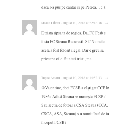
daca l-a pus pe cantar si pe Petrea… :)))
Steaua Libera · august 10, 2018 at 22:16:38 · →
E trista lipsa ta de logica. Da, FC Fcsb e
fosta FC Steaua Bucuresti. Si? Numele
acela a fost folosit ilegal. Dar e greu sa
priceapa oile. Sunteti tristi, ma.
Tupac Amaru · august 10, 2018 at 14:52:33 · →
@Valentine, deci FCSB a câștigat CCE în
1986? Adică Steaua se numește FCSB?
Sau secția de fotbal a CSA Steaua (CCA,
CSCA, ASA, Steaua) s-a numit încă de la
început FCSB?