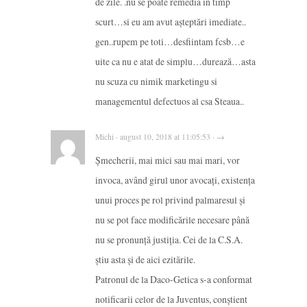
de zile. .nu se poate remedia in timp
scurt…si eu am avut așteptări imediate..
gen..rupem pe toti…desfiintam fcsb…e
uite ca nu e atat de simplu…durează…asta
nu scuza cu nimik marketingu si
managementul defectuos al csa Steaua..
Michi · august 10, 2018 at 11:05:53 · →
Şmecherii, mai mici sau mai mari, vor
invoca, având girul unor avocaţi, existenţa
unui proces pe rol privind palmaresul şi
nu se pot face modificările necesare până
nu se pronunţă justiţia. Cei de la C.S.A.
ştiu asta şi de aici ezitările.
Patronul de la Daco-Getica s-a conformat
notificarii celor de la Juventus, conştient