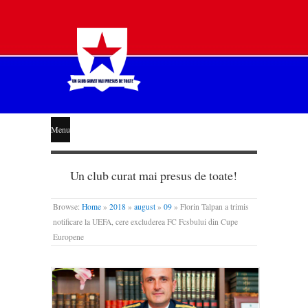
STEAUA
Menu
LIBERĂ
Un club curat mai presus de toate!
Browse:
Home
»
2018
»
august
»
09
»
Florin Talpan a trimis
notificare la UEFA, cere excluderea FC Fcsbului din Cupe
Europene