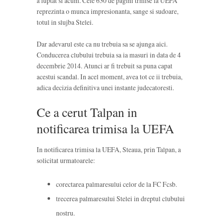
a luptat si acum. Cele 630 de pagini trmise la UEFA
reprezinta o munca impresionanta, sange si sudoare,
totul in slujba Stelei.
Dar adevarul este ca nu trebuia sa se ajunga aici.
Conducerea clubului trebuia sa ia masuri in data de 4
decembrie 2014. Atunci ar fi trebuit sa puna capat
acestui scandal. In acel moment, avea tot ce ii trebuia,
adica decizia definitiva unei instante judecatoresti.
Ce a cerut Talpan in
notificarea trimisa la UEFA
In notificarea trimisa la UEFA, Steaua, prin Talpan, a
solicitat urmatoarele:
corectarea palmaresului celor de la FC Fcsb.
trecerea palmaresului Stelei in dreptul clubului
nostru.