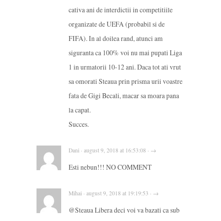
cativa ani de interdictii in competitiile
organizate de UEFA (probabil si de
FIFA). In al doilea rand, atunci am
siguranta ca 100% voi nu mai pupati Liga
1 in urmatorii 10-12 ani. Daca tot ati vrut
sa omorati Steaua prin prisma urii voastre
fata de Gigi Becali, macar sa moara pana
la capat.
Succes.
Dani · august 9, 2018 at 16:53:08 · →
Esti nebun!!! NO COMMENT
Mihai · august 9, 2018 at 19:19:53 · →
@Steaua Libera deci voi va bazati ca sub