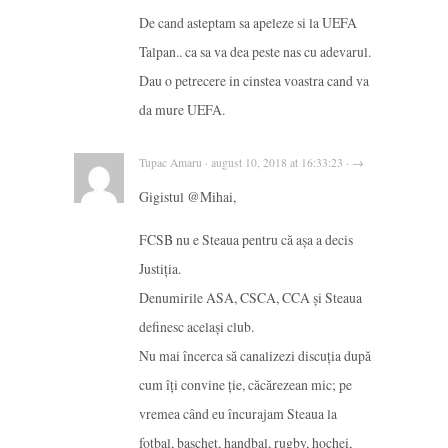
De cand asteptam sa apeleze si la UEFA
Talpan.. ca sa va dea peste nas cu adevarul.
Dau o petrecere in cinstea voastra cand va
da mure UEFA.
Tupac Amaru · august 10, 2018 at 16:33:23 · →
Gigistul @Mihai,
FCSB nu e Steaua pentru că așa a decis
Justiția.
Denumirile ASA, CSCA, CCA și Steaua
definesc același club.
Nu mai încerca să canalizezi discuția după
cum îți convine ție, căcărezean mic; pe
vremea când eu încurajam Steaua la
fotbal, baschet, handbal, rugby, hochei,