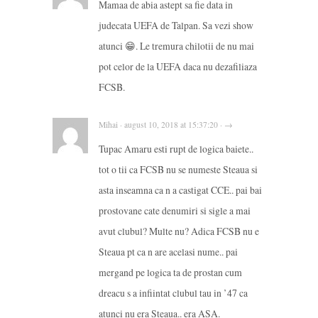
Mamaa de abia astept sa fie data in
judecata UEFA de Talpan. Sa vezi show
atunci 😁. Le tremura chilotii de nu mai
pot celor de la UEFA daca nu dezafiliaza
FCSB.
Mihai · august 10, 2018 at 15:37:20 · →
Tupac Amaru esti rupt de logica baiete..
tot o tii ca FCSB nu se numeste Steaua si
asta inseamna ca n a castigat CCE.. pai bai
prostovane cate denumiri si sigle a mai
avut clubul? Multe nu? Adica FCSB nu e
Steaua pt ca n are acelasi nume.. pai
mergand pe logica ta de prostan cum
dreacu s a infiintat clubul tau in ’47 ca
atunci nu era Steaua.. era ASA.