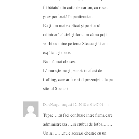
fii băiatul din cutia de carton, cu rozeta
grav perforată în penitenciar.
Eu ți-am mai explicat și pe site-ul
odinioară al steliștilor cum că nu poți
vorbi cu mine pe tema Steaua și ți-am
explicat și de ce.
Nu mă mai obosesc.
Lămurește-ne și pe noi: în afară de
trolling, care ar fi rostul prezenței tale pe
site-ul Steaua?
DinuNeagu · august 12, 2018 at 01:47:01 · →
Tupac….tu faci confuzie intre firma care
administreaza ….si clubul de fotbal……
Un srl ……nu e aceeasi chestie cu un