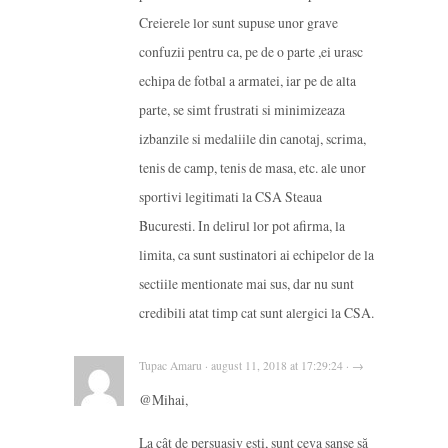
Creierele lor sunt supuse unor grave
confuzii pentru ca, pe de o parte ,ei urasc
echipa de fotbal a armatei, iar pe de alta
parte, se simt frustrati si minimizeaza
izbanzile si medaliile din canotaj, scrima,
tenis de camp, tenis de masa, etc. ale unor
sportivi legitimati la CSA Steaua
Bucuresti. In delirul lor pot afirma, la
limita, ca sunt sustinatori ai echipelor de la
sectiile mentionate mai sus, dar nu sunt
credibili atat timp cat sunt alergici la CSA.
Tupac Amaru · august 11, 2018 at 17:29:24 · →
@Mihai,
La cât de persuasiv ești, sunt ceva șanse să