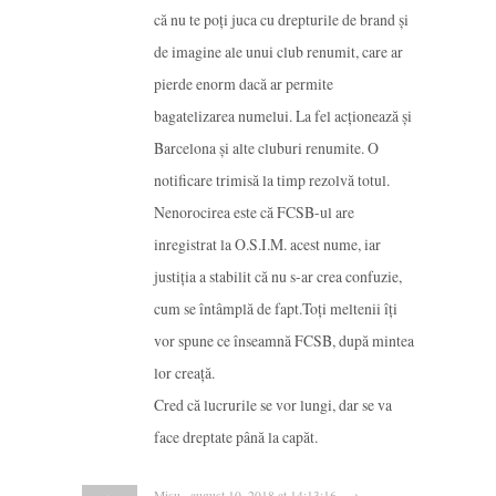
că nu te poţi juca cu drepturile de brand şi
de imagine ale unui club renumit, care ar
pierde enorm dacă ar permite
bagatelizarea numelui. La fel acţionează şi
Barcelona şi alte cluburi renumite. O
notificare trimisă la timp rezolvă totul.
Nenorocirea este că FCSB-ul are
inregistrat la O.S.I.M. acest nume, iar
justiţia a stabilit că nu s-ar crea confuzie,
cum se întâmplă de fapt.Toţi meltenii îţi
vor spune ce înseamnă FCSB, după mintea
lor creaţă.
Cred că lucrurile se vor lungi, dar se va
face dreptate până la capăt.
Mișu · august 10, 2018 at 14:13:16 · →