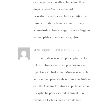
care veți ține cu o altă echipă din Ilfov
după ce ne-a Gicuță va închide
prăvălia….cred că vă place să trăiți într-o
lume virtuală, nebunatici mici….hai, și
acum du-te și fură energie, că ne-a Gigi nu
vă mai plătește, zăbrăuțean grețos…..
Mihai · august 10, 2018 at 17:12:16 · →
Prostane, aberezi si esti prea optimist. La
fel de optimist erai si cu promovarea in
liga 3 si v ati luat mure. Mure o sa iei si la
anu cand nu promovati si mure o sa luati si
cu UEFA acum. De abia astept. N am ce sa
ti explic tie pt ca esti redus mintal. Las
raspunsul Uefa sa faca misto de tine.