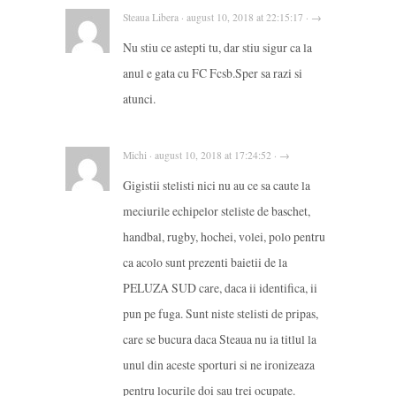
Steaua Libera · august 10, 2018 at 22:15:17 · →
Nu stiu ce astepti tu, dar stiu sigur ca la
anul e gata cu FC Fcsb.Sper sa razi si
atunci.
Michi · august 10, 2018 at 17:24:52 · →
Gigistii stelisti nici nu au ce sa caute la
meciurile echipelor steliste de baschet,
handbal, rugby, hochei, volei, polo pentru
ca acolo sunt prezenti baietii de la
PELUZA SUD care, daca ii identifica, ii
pun pe fuga. Sunt niste stelisti de pripas,
care se bucura daca Steaua nu ia titlul la
unul din aceste sporturi si ne ironizeaza
pentru locurile doi sau trei ocupate.