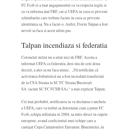
FC Fcsb si-a luat angajamentul ca va respecta legile si
ca va informa atat FRF, cat si UEFA in ceea ce priveste
schimbarile care trebuie facute in ceea ce priveste
identitatea sa. Nu a facut-o. Astfel, Florin Talpan a fost
nevoit sa faca si acest ultim pas.
Talpan incendiaza si federatia
Colonelul stelist nu a uitat nici de FRF. Acesta a
informat UEFA ca federatia, desi stia de cele doua
decizii, a ales sa nu faca nimic. „Vă notificăm că
activitatea fotbalistică nu a fost niciodată transferată
de la CSA Steaua la SC FC Steaua Bucureşti
SA (acum SC FC FCSB SA),“ a mai explicat Talpan.
Cel mai probabil, notificarea sa va declansa o ancheta
a UEFA, care va trebui sa determine cum a putut FC
Fcsb, echipa infiintata in 2004, sa intre direct in cupele
europene, avand coeficientul unei echipe care a
castigat Cupa Campionilor Europeni. Bineinteles, in