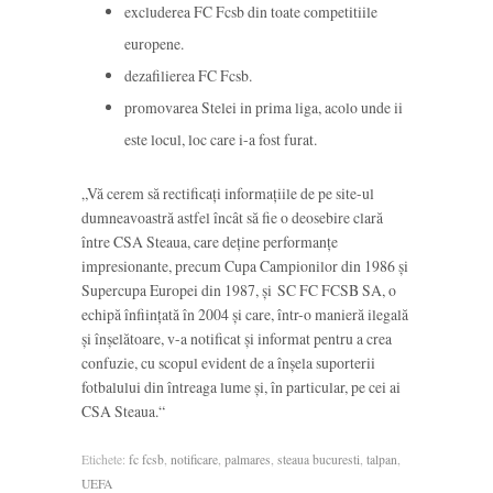
excluderea FC Fcsb din toate competitiile
europene.
dezafilierea FC Fcsb.
promovarea Stelei in prima liga, acolo unde ii
este locul, loc care i-a fost furat.
„Vă cerem să rectificaţi informaţiile de pe site-ul
dumneavoastră astfel încât să fie o deosebire clară
între CSA Steaua, care deţine performanţe
impresionante, precum Cupa Campionilor din 1986 şi
Supercupa Europei din 1987, şi SC FC FCSB SA, o
echipă înfiinţată în 2004 şi care, într-o manieră ilegală
şi înşelătoare, v-a notificat şi informat pentru a crea
confuzie, cu scopul evident de a înşela suporterii
fotbalului din întreaga lume şi, în particular, pe cei ai
CSA Steaua.“
Etichete:
fc fcsb
,
notificare
,
palmares
,
steaua bucuresti
,
talpan
,
UEFA