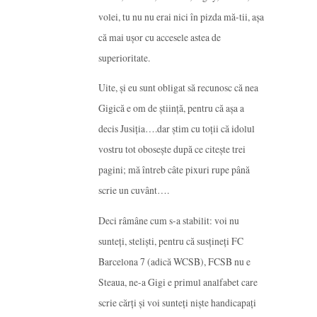
volei, tu nu nu erai nici în pizda mă-tii, așa
că mai ușor cu accesele astea de
superioritate.
Uite, și eu sunt obligat să recunosc că nea
Gigică e om de știință, pentru că așa a
decis Jusiția….dar știm cu toții că idolul
vostru tot obosește după ce citește trei
pagini; mă întreb câte pixuri rupe până
scrie un cuvânt….
Deci râmâne cum s-a stabilit: voi nu
sunteți, steliști, pentru că susțineți FC
Barcelona 7 (adică WCSB), FCSB nu e
Steaua, ne-a Gigi e primul analfabet care
scrie cărți și voi sunteți niște handicapați