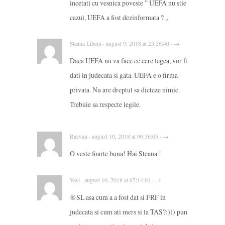
incetati cu vesnica poveste ” UEFA nu stie
cazul, UEFA a fost dezinformata ? „
Steaua Libera · august 9, 2018 at 23:26:40 · →
Daca UEFA nu va face ce cere legea, vor fi
dati in judecata si gata. UEFA e o firma
privata. Nu are dreptul sa dicteze nimic.
Trebuie sa respecte legile.
Razvan · august 10, 2018 at 00:36:03 · →
O veste foarte buna! Hai Steaua !
Vasi · august 10, 2018 at 07:14:01 · →
@SL asa cum a a fost dat si FRF in
judecata si cum ati mers si la TAS?:))) pun