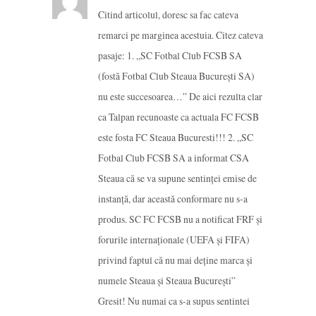
Citind articolul, doresc sa fac cateva
remarci pe marginea acestuia. Citez cateva
pasaje: 1. „SC Fotbal Club FCSB SA
(fostă Fotbal Club Steaua Bucureşti SA)
nu este succesoarea…” De aici rezulta clar
ca Talpan recunoaste ca actuala FC FCSB
este fosta FC Steaua Bucuresti!!! 2. „SC
Fotbal Club FCSB SA a informat CSA
Steaua că se va supune sentinţei emise de
instanţă, dar această conformare nu s-a
produs. SC FC FCSB nu a notificat FRF şi
forurile internaţionale (UEFA şi FIFA)
privind faptul că nu mai deţine marca şi
numele Steaua şi Steaua Bucureşti”
Gresit! Nu numai ca s-a supus sentintei