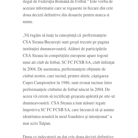
ilegal de Federaţia Română de Fotbal.“ Este vorba de
aceeasi informatie care se regaseste in fiecare din cele
doua decizii definitive din dosarele pentru marca si
nume.
„Vă rugăm să luaţi la cunoştinţă că performanţele
CSA Steaua Bucureşti sunt greşit trecute pe pagina
instituţiei dumneavoastră. Alături de participările
CSA Steaua în competiţiile europene apare logoul
unui alt club de fotbal, SC FC FCSB SA, club înfiinţat
în 2004. De asemenea, performanţele obţinute de
clubul nostru, care includ, printre altele, câştigarea
Cupei Campionilor în 1986, sunt eronat incluse între
performanţele clubului de fotbal născut în 2004. De
aceea vă cerem să rectificaţi greşeala apărută pe site-ul
dumneavoastră. CSA Steaua a luat măsuri legale
împotriva SC FC FCSB SA, care încearcă să-şi asume
identitatea noastră în mod fraudulos şi intenţionat“ a
mai scris Talpan.
Dupa ce judecatorii au dat cele doua decizii definitive,