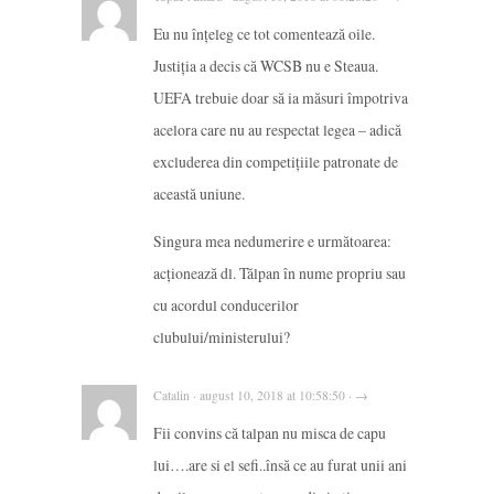
Eu nu înțeleg ce tot comentează oile.
Justiția a decis că WCSB nu e Steaua.
UEFA trebuie doar să ia măsuri împotriva
acelora care nu au respectat legea – adică
excluderea din competițiile patronate de
această uniune.
Singura mea nedumerire e următoarea:
acționează dl. Tălpan în nume propriu sau
cu acordul conducerilor
clubului/ministerului?
Catalin · august 10, 2018 at 10:58:50 · →
Fii convins că talpan nu misca de capu
lui….are si el sefi..însă ce au furat unii ani