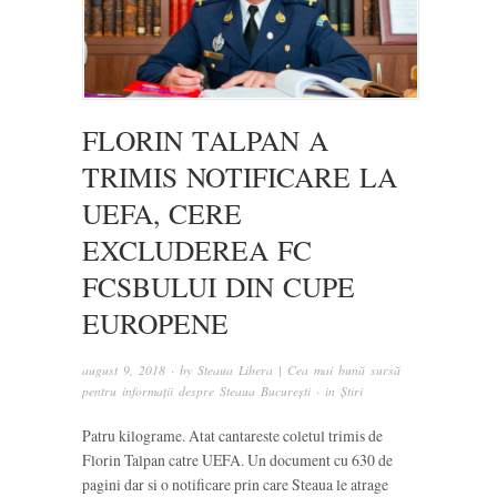
FLORIN TALPAN A
TRIMIS NOTIFICARE LA
UEFA, CERE
EXCLUDEREA FC
FCSBULUI DIN CUPE
EUROPENE
august 9, 2018
· by
Steaua Libera | Cea mai bună sursă
pentru informații despre Steaua București
· in
Știri
Patru kilograme. Atat cantareste coletul trimis de
Florin Talpan catre UEFA. Un document cu 630 de
pagini dar si o notificare prin care Steaua le atrage