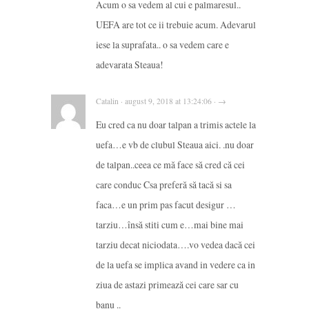
Acum o sa vedem al cui e palmaresul..
UEFA are tot ce ii trebuie acum. Adevarul
iese la suprafata.. o sa vedem care e
adevarata Steaua!
Catalin · august 9, 2018 at 13:24:06 · →
Eu cred ca nu doar talpan a trimis actele la
uefa…e vb de clubul Steaua aici. .nu doar
de talpan..ceea ce mă face să cred că cei
care conduc Csa preferă să tacă si sa
faca…e un prim pas facut desigur …
tarziu…însă stiti cum e…mai bine mai
tarziu decat niciodata….vo vedea dacă cei
de la uefa se implica avand in vedere ca in
ziua de astazi primează cei care sar cu
banu ..