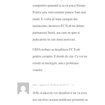
competitia spunand ca in ea joaca Steaua.
Pentru asta, televiziunile platesc bani mai
multi. E vorba de bani castigati din
inselaciune, deoarece FC Fcsb nu detine
palmaresul Stelei, asa cum au spus si
judecatorii in cele doua motivari.
UEFA trebuie sa dezafilieze FC Fcsb
pentru coruptie. E destul de clar. Ca voi nu
reusiti sa intelegeti, asta e problema
voastra.
Vasi · august 9, 2018 at 22:46:17 · →
@SL si daca nu vor dezafilia si nu va avea
nici un efect aceasta notificare promiteti sa