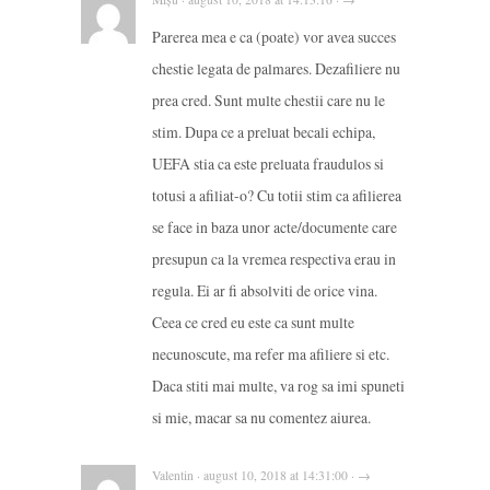
Parerea mea e ca (poate) vor avea succes
chestie legata de palmares. Dezafiliere nu
prea cred. Sunt multe chestii care nu le
stim. Dupa ce a preluat becali echipa,
UEFA stia ca este preluata fraudulos si
totusi a afiliat-o? Cu totii stim ca afilierea
se face in baza unor acte/documente care
presupun ca la vremea respectiva erau in
regula. Ei ar fi absolviti de orice vina.
Ceea ce cred eu este ca sunt multe
necunoscute, ma refer ma afiliere si etc.
Daca stiti mai multe, va rog sa imi spuneti
si mie, macar sa nu comentez aiurea.
Valentin · august 10, 2018 at 14:31:00 · →