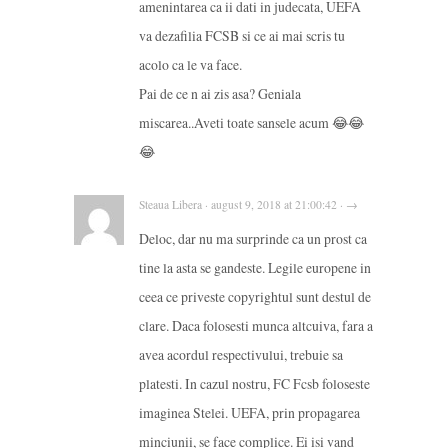
amenintarea ca ii dati in judecata, UEFA
va dezafilia FCSB si ce ai mai scris tu
acolo ca le va face.
Pai de ce n ai zis asa? Geniala
miscarea..Aveti toate sansele acum 😂😂
😂
Steaua Libera · august 9, 2018 at 21:00:42 · →
Deloc, dar nu ma surprinde ca un prost ca
tine la asta se gandeste. Legile europene in
ceea ce priveste copyrightul sunt destul de
clare. Daca folosesti munca altcuiva, fara a
avea acordul respectivului, trebuie sa
platesti. In cazul nostru, FC Fcsb foloseste
imaginea Stelei. UEFA, prin propagarea
minciunii, se face complice. Ei isi vand