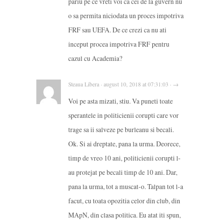
pariu pe ce vreti voi ca cei de la guvern nu
o sa permita niciodata un proces impotriva
FRF sau UEFA. De ce crezi ca nu ati
inceput procea impotriva FRF pentru
cazul cu Academia?
Steaua Libera · august 10, 2018 at 07:31:03 · →
Voi pe asta mizati, stiu. Va puneti toate
sperantele in politicienii corupti care vor
trage sa ii salveze pe burleanu si becali.
Ok. Si ai dreptate, pana la urma. Deorece,
timp de vreo 10 ani, politicienii corupti l-
au protejat pe becali timp de 10 ani. Dar,
pana la urma, tot a muscat-o. Talpan tot l-a
facut, cu toata opozitia celor din club, din
MApN, din clasa politica. Eu atat iti spun,