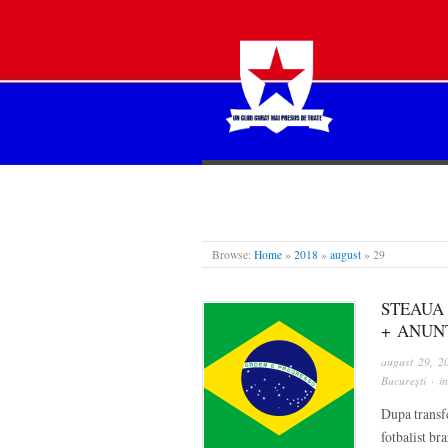
STEAUA LIBERĂ
Browse:
Home
»
2018
»
august
»
29
STEAUA
+ ANUN
august 29, 2
București
· i
Dupa transf
fotbalist br