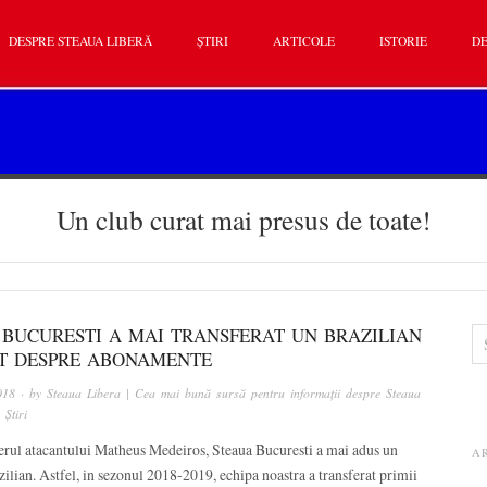
DESPRE STEAUA LIBERĂ
ȘTIRI
ARTICOLE
ISTORIE
DE
Un club curat mai presus de toate!
 BUCURESTI A MAI TRANSFERAT UN BRAZILIAN
T DESPRE ABONAMENTE
018
· by
Steaua Libera | Cea mai bună sursă pentru informații despre Steaua
n
Știri
erul atacantului Matheus Medeiros, Steaua Bucuresti a mai adus un
A
azilian. Astfel, in sezonul 2018-2019, echipa noastra a transferat primii