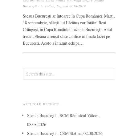
Cea mai bună sursă pentru informații despre Steaua
București
· in
Fotbal
,
Sezonul 2018-2019
Steaua București se întoarce în Cupa României. Marți,
18 septembrie, băieții lui Lăcătuș vor întâlni Real
Crângași, în Cupa României, faza pe București. Anul
trecut, Steaua a reușit să se califice în finala fazei pe
București. Acolo a întălnit echipa…
ARTICOLE RECENTE
Steaua București – SCM Râmnicul Vâlcea,
08.08.2026
Steaua București – CSM Slatina, 02.08.2026