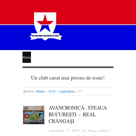
STEAUA
Menu
LIBERĂ
Un club curat mai presus de toate!
Browse:
Home
»
2018
»
septembrie
»
17
AVANCRONICĂ: STEAUA
BUCUREȘTI – REAL
CRÂNGAȘI
septembrie 17, 2018
· by
Steaua Libera |