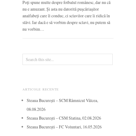
Poți spune multe despre fotbalul românesc, dar nu că
nu e amuzant. Și asta nu datorită pușcăriașilor
analfabeți care îl conduc, ci sclavilor care îi ridică în
slăvi. Iar dacă e să vorbim despre sclavi, nu putem să
nu vorbim…
ARTICOLE RECENTE
Steaua București – SCM Râmnicul Vâlcea,
08.08.2026
Steaua București – CSM Slatina, 02.08.2026
Steaua București – FC Voluntari, 16.05.2026