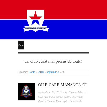
STEAUA
Menu
LIBERĂ
Un club curat mai presus de toate!
Browse:
Home
»
2018
»
septembrie
»
26
OILE CARE MĂNÂNCĂ OI
septembrie 26, 2018
· by
Steaua Libera |
Cea mai bună sursă pentru informații
despre Steaua București
· in
Articole