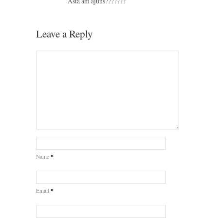
Asta am ajuns???????
Leave a Reply
*
Name
*
Email