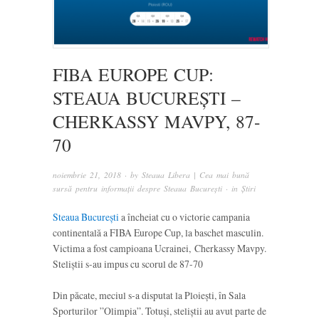
FIBA EUROPE CUP:
STEAUA BUCUREȘTI –
CHERKASSY MAVPY, 87-
70
noiembrie 21, 2018
· by
Steaua Libera | Cea mai bună
sursă pentru informații despre Steaua București
· in
Știri
Steaua București
a încheiat cu o victorie campania
continentală a FIBA Europe Cup, la baschet masculin.
Victima a fost campioana Ucrainei, Cherkassy Mavpy.
Steliștii s-au impus cu scorul de 87-70
Din păcate, meciul s-a disputat la Ploiești, în Sala
Sporturilor ”Olimpia”. Totuși, steliștii au avut parte de