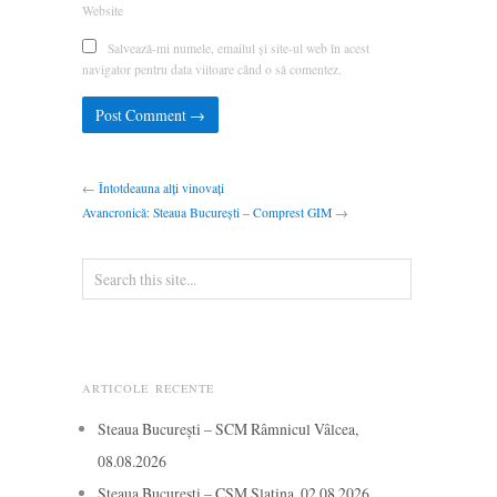
Website
Salvează-mi numele, emailul și site-ul web în acest
navigator pentru data viitoare când o să comentez.
←
Întotdeauna alți vinovați
Avancronică: Steaua București – Comprest GIM
→
ARTICOLE RECENTE
Steaua București – SCM Râmnicul Vâlcea,
08.08.2026
Steaua București – CSM Slatina, 02.08.2026