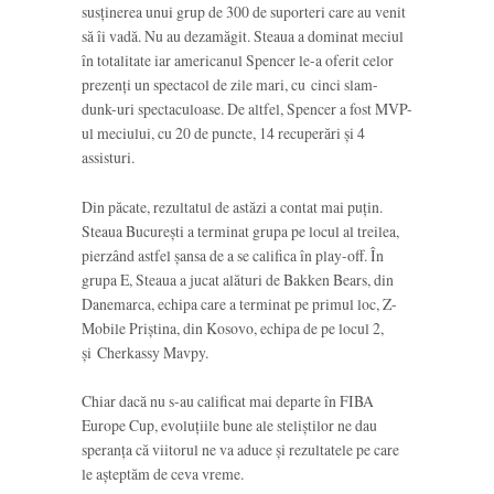
susținerea unui grup de 300 de suporteri care au venit
să îi vadă. Nu au dezamăgit. Steaua a dominat meciul
în totalitate iar americanul Spencer le-a oferit celor
prezenți un spectacol de zile mari, cu cinci slam-
dunk-uri spectaculoase. De altfel, Spencer a fost MVP-
ul meciului, cu 20 de puncte, 14 recuperări și 4
assisturi.
Din păcate, rezultatul de astăzi a contat mai puțin.
Steaua București a terminat grupa pe locul al treilea,
pierzând astfel șansa de a se califica în play-off. În
grupa E, Steaua a jucat alături de Bakken Bears, din
Danemarca, echipa care a terminat pe primul loc, Z-
Mobile Priștina, din Kosovo, echipa de pe locul 2,
și Cherkassy Mavpy.
Chiar dacă nu s-au calificat mai departe în FIBA
Europe Cup, evoluțiile bune ale steliștilor ne dau
speranța că viitorul ne va aduce și rezultatele pe care
le așteptăm de ceva vreme.