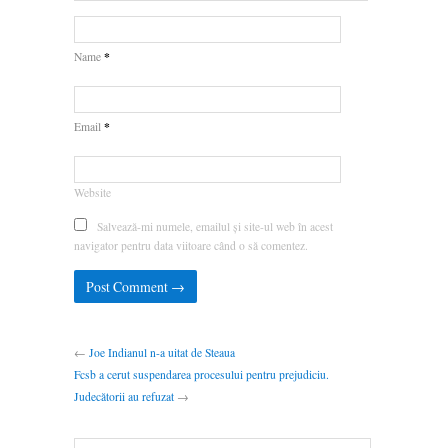
*
Name
*
Email
Website
Salvează-mi numele, emailul și site-ul web în acest
navigator pentru data viitoare când o să comentez.
←
Joe Indianul n-a uitat de Steaua
Fcsb a cerut suspendarea procesului pentru prejudiciu.
Judecătorii au refuzat
→