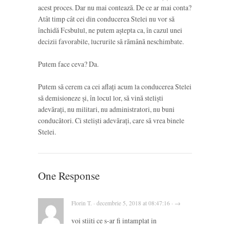
acest proces. Dar nu mai contează. De ce ar mai conta?
Atât timp cât cei din conducerea Stelei nu vor să
închidă Fcsbulul, ne putem aștepta ca, în cazul unei
decizii favorabile, lucrurile să rămână neschimbate.
Putem face ceva? Da.
Putem să cerem ca cei aflați acum la conducerea Stelei
să demisioneze și, în locul lor, să vină steliști
adevărați, nu militari, nu administratori, nu buni
conducători. Ci steliști adevărați, care să vrea binele
Stelei.
One Response
Florin T. · decembrie 5, 2018 at 08:47:16 · →
voi stiiti ce s-ar fi intamplat in