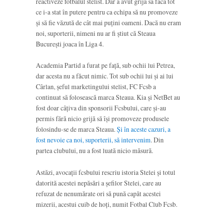
reactiveze fotbalul stelist. Dar a avut grijă să facă tot
ce i-a stat în putere pentru ca echipa să nu promoveze
și să fie văzută de cât mai puțini oameni. Dacă nu eram
noi, suporterii, nimeni nu ar fi știut că Steaua
București joaca în Liga 4.
Academia Partid a furat pe față, sub ochii lui Petrea,
dar acesta nu a făcut nimic. Tot sub ochii lui și ai lui
Cârlan, șeful marketingului stelist, FC Fcsb a
continuat să folosească marca Steaua. Kia și NetBet au
fost doar câțiva din sponsorii Fcsbului, care și-au
permis fără nicio grijă să își promoveze produsele
folosindu-se de marca Steaua.
Și în aceste cazuri, a
fost nevoie ca noi, suporterii, să intervenim
. Din
partea clubului, nu a fost luată nicio măsură.
Astăzi, avocații fcsbului rescriu istoria Stelei și totul
datorită acestei nepăsări a șefilor Stelei, care au
refuzat de nenumărate ori să pună capăt acestei
mizerii, acestui cuib de hoți, numit Fotbal Club Fcsb.