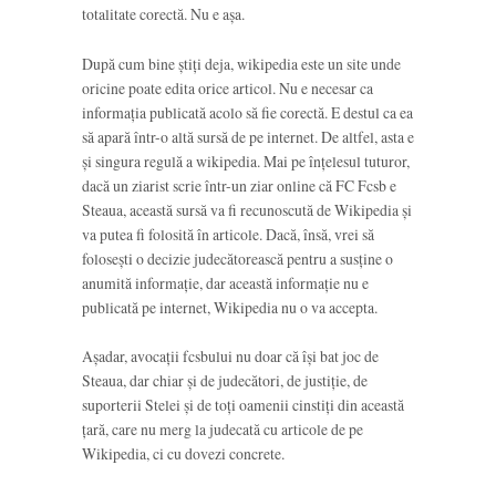
totalitate corectă. Nu e așa.
După cum bine știți deja, wikipedia este un site unde
oricine poate edita orice articol. Nu e necesar ca
informația publicată acolo să fie corectă. E destul ca ea
să apară într-o altă sursă de pe internet. De altfel, asta e
și singura regulă a wikipedia. Mai pe înțelesul tuturor,
dacă un ziarist scrie într-un ziar online că FC Fcsb e
Steaua, această sursă va fi recunoscută de Wikipedia și
va putea fi folosită în articole. Dacă, însă, vrei să
folosești o decizie judecătorească pentru a susține o
anumită informație, dar această informație nu e
publicată pe internet, Wikipedia nu o va accepta.
Așadar, avocații fcsbului nu doar că își bat joc de
Steaua, dar chiar și de judecători, de justiție, de
suporterii Stelei și de toți oamenii cinstiți din această
țară, care nu merg la judecată cu articole de pe
Wikipedia, ci cu dovezi concrete.