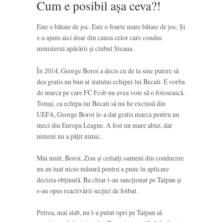
Cum e posibil așa ceva?!
Este o bătaie de joc. Este o foarte mare bătaie de joc. Și
s-a ajuns aici doar din cauza celor care conduc
ministerul apărării și clubul Steaua.
În 2014, George Boroi a decis cu de la sine putere să
dea gratis un bun al statului echipei lui Becali. E vorba
de marca pe care FC Fcsb nu avea voie să o folosească.
Totuși, ca echipa lui Becali să nu fie exclusă din
UEFA, George Boroi le-a dat gratis marca pentru un
meci din Europa League. A fost un mare abuz, dar
nimeni nu a pățit nimic.
Mai mult, Boroi, Zisu și ceilalți oameni din conducere
nu au luat nicio măsură pentru a pune în aplicare
decizia obținută. Ba chiar l-au sancționat pe Talpan și
s-au opus reactivării secției de fotbal.
Petrea, mai slab, nu l-a putut opri pe Talpan să