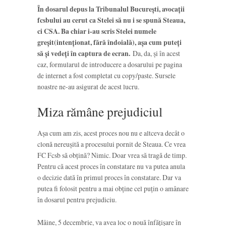
În dosarul depus la Tribunalul București, avocații
fcsbului au cerut ca Stelei să nu i se spună Steaua,
ci CSA. Ba chiar i-au scris Stelei numele
greșit(intenționat, fără îndoială), așa cum puteți
să și vedeți în captura de ecran.
Da, da, și în acest
caz, formularul de introducere a dosarului pe pagina
de internet a fost completat cu copy/paste. Sursele
noastre ne-au asigurat de acest lucru.
Miza rămâne prejudiciul
Așa cum am zis, acest proces nou nu e altceva decât o
clonă nereușită a procesului pornit de Steaua. Ce vrea
FC Fcsb să obțină? Nimic. Doar vrea să tragă de timp.
Pentru că acest proces în constatare nu va putea anula
o decizie dată în primul proces în constatare. Dar va
putea fi folosit pentru a mai obține cel puțin o amânare
în dosarul pentru prejudiciu.
Mâine, 5 decembrie, va avea loc o nouă înfățișare în