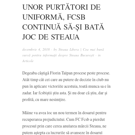
UNOR PURTĂTORI DE
UNIFORMĂ, FCSB
CONTINUĂ SĂ-ȘI BATĂ
JOC DE STEAUA
decembrie 4, 2018
· by
Steaua Libera | Cea mai bună
sursă pentru informații despre Steaua București
· in
Articole
Degeaba câștigă Florin Talpan procese peste procese.
Atât timp cât cei care au putere de decizie în club nu
pun în aplicare victoriile acestuia, toată munca sa e în
zadar. Iar fcsbiștii știu asta. Și nu doar că știu, dar și
profită, cu mare nesimțire.
Mâine va avea loc un nou termen în dosarul pentru
recuperarea prejudiciului. Cum FC Fcsb a pierdut
procesul prin care cerea anularea mărcii Steaua, ne
putem aștepta ca lucrurile să avanseze în dosarul