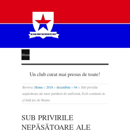
STEAUA
Menu
LIBERĂ
Un club curat mai presus de toate!
Browse:
Home
»
2018
»
decembrie
»
04
»
Sub privirile
nepăsătoare ale unor purtători de uniformă, Fcsb continuă să-
și bată joc de Steaua
SUB PRIVIRILE
NEPĂSĂTOARE ALE