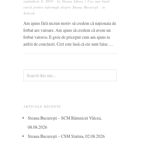
septembrie 8, 2019
· by
Steaua Libera | Cea mai bună
sursă pentru informații despre Steaua București
· in
Articole
Am ajuns fără niciun motiv să credem că naționala de
fotbal are valoare. Am ajuns să credem că avem un
fotbal valoros. E greu de priceput cum am ajuns la
astfel de concluzii. Cert este însă că ele sunt false….
ARTICOLE RECENTE
Steaua București – SCM Râmnicul Vâlcea,
08.08.2026
Steaua București – CSM Slatina, 02.08.2026