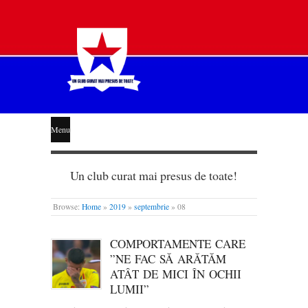
STEAUA
Menu
LIBERĂ
Un club curat mai presus de toate!
Browse:
Home
»
2019
»
septembrie
»
08
COMPORTAMENTE CARE
”NE FAC SĂ ARĂTĂM
ATÂT DE MICI ÎN OCHII
LUMII”