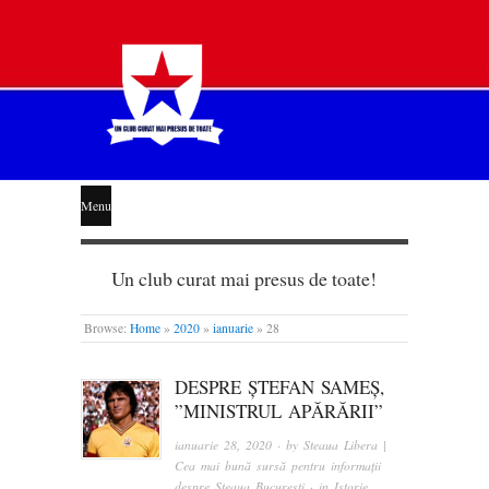
STEAUA
Menu
LIBERĂ
Un club curat mai presus de toate!
Browse:
Home
»
2020
»
ianuarie
»
28
DESPRE ȘTEFAN SAMEȘ,
”MINISTRUL APĂRĂRII”
ianuarie 28, 2020
· by
Steaua Libera |
Cea mai bună sursă pentru informații
despre Steaua București
· in
Istorie