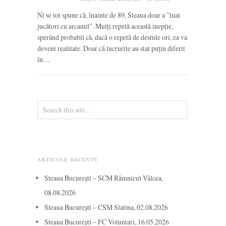
Ni se tot spune că, înainte de 89, Steaua doar a ”luat
jucători cu arcanul”. Mulți repetă această inepție,
sperând probabil că, dacă o repetă de destule ori, ea va
deveni realitate. Doar că lucrurile au stat puțin diferit
în…
ARTICOLE RECENTE
Steaua București – SCM Râmnicul Vâlcea,
08.08.2026
Steaua București – CSM Slatina, 02.08.2026
Steaua București – FC Voluntari, 16.05.2026