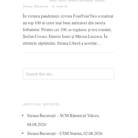
bună sursă pentru informații despre
Steaua București
· in
Articole
În vremea pandemiei, revista FourFourTwo a realizat
un top 100 al celor mai buni antrenori din istoria
fotbalului. Printre cei 100, se regăsesc și trei români,
Ștefan Covaci, Emeric Ienei și Mircea Lucescu. În
ultimele săptămâni, Steaua Liberă a acordat…
ARTICOLE RECENTE
Steaua București – SCM Râmnicul Vâlcea,
08.08.2026
Steaua București – CSM Slatina, 02.08.2026