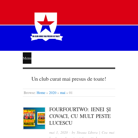
STEAUA
Menu
LIBERĂ
Un club curat mai presus de toate!
Browse:
Home
»
2020
»
mai
»
01
FOURFOURTWO: IENEI ȘI
COVACI, CU MULT PESTE
LUCESCU
mai 1, 2020
· by
Steaua Libera | Cea mai